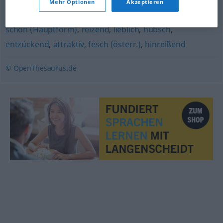
Mehr Optionen
Akzeptieren
glänzend
schön (Hauptform)
,
reizend
,
lieblich
,
hübsch
,
entzückend
,
attraktiv
,
fesch (österr.)
,
hinreißend
© OpenThesaurus.de