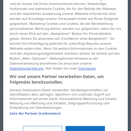
und wir besser mit Ihnen kommunizieren können. Notwendige,
herrlich
adj
funktionale und statistische Cookies, die für den Betrieb der Webseite
und der statistischen Auswertung unserer Webseite erforderlich sind,
Übersicht aller Übersetzungen
werden auf Grundlage unserer Vorauswahl immer auf Ihrem Endgerät
gespeichert. Marketing-Cookies und Cookies, die der Bereitstellung
(Für mehr Details die Übersetzung anklicken/antippen)
personalisierter Werbung dienen, werden nur gespeichert, wenn Sie uns
durch einen Klick auf den „Akzeptieren“-Button Ihr Einverständnis
splendid
geben. Klicken Sie ansonsten auf „Fortfahren ohne Akzeptieren“. Sie
können Ihre Einwilligung jederzeit für zukünftige Besuche unserer
Webseite widerrufen. Wenn Sie weitere Informationen zu den Cookies
und den Anpassungsmöglichkeiten möchten, klicken Sie einfach auf den
Button „Mehr Optionen“. Weitergehende Hinweise zu der
Datenverarbeitung entnehmen Sie ansonsten unserer
splendid
herrlich
Datenschutzerklärung
. Hier finden Sie unser
Impressum
.
Wir und unsere Partner verarbeiten Daten, um
Folgendes bereitzustellen:
Synonyme für "herrlich"
Genaue Geolocation-Daten verwenden. Geräteeigenschaften zur
Identifikation aktiv abfragen. Speichern von und/oder Zugriff auf
Informationen auf einem Gerät. Personalisierte Werbung und Inhalte,
Messung von Werbung und Inhalten, Zielgruppenforschung und
Entwicklung von Dienstleistungen.
paradiesisch
,
himmlisch
,
göttlich
Liste der Partner (Lieferanten)
brillant
,
wundervoll
,
genial
,
wunderbar
,
prächtig
,