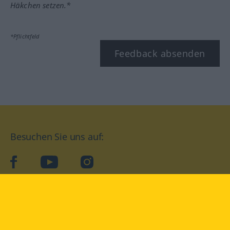
Häkchen setzen.*
*Pflichtfeld
Feedback absenden
Besuchen Sie uns auf:
facebook
YouTube
Instagram
Langenscheidt