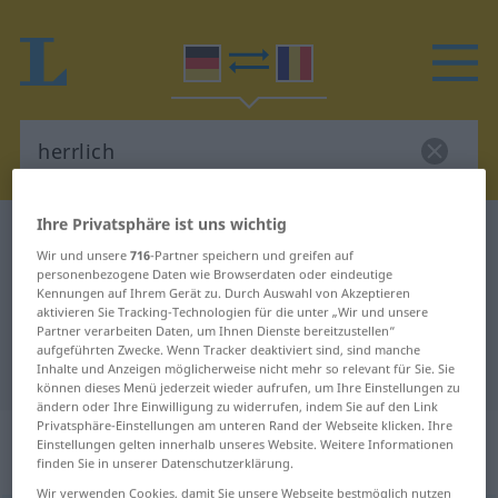
Ihre Privatsphäre ist uns wichtig
Deutsch-Rumänisch Wörterbuch
herrlich
Wir und unsere
716
-Partner speichern und greifen auf
Deutsch-Rumänisch Übersetzung
personenbezogene Daten wie Browserdaten oder eindeutige
Kennungen auf Ihrem Gerät zu. Durch Auswahl von Akzeptieren
für "herrlich"
aktivieren Sie Tracking-Technologien für die unter „Wir und unsere
Partner verarbeiten Daten, um Ihnen Dienste bereitzustellen“
aufgeführten Zwecke. Wenn Tracker deaktiviert sind, sind manche
"herrlich" Rumänisch Übersetzung
Inhalte und Anzeigen möglicherweise nicht mehr so relevant für Sie. Sie
können dieses Menü jederzeit wieder aufrufen, um Ihre Einstellungen zu
ändern oder Ihre Einwilligung zu widerrufen, indem Sie auf den Link
Privatsphäre-Einstellungen am unteren Rand der Webseite klicken. Ihre
„herrlich“
: Adjektiv,
Einstellungen gelten innerhalb unseres Website. Weitere Informationen
Eigenschaftswort
finden Sie in unserer Datenschutzerklärung.
Wir verwenden Cookies, damit Sie unsere Webseite bestmöglich nutzen