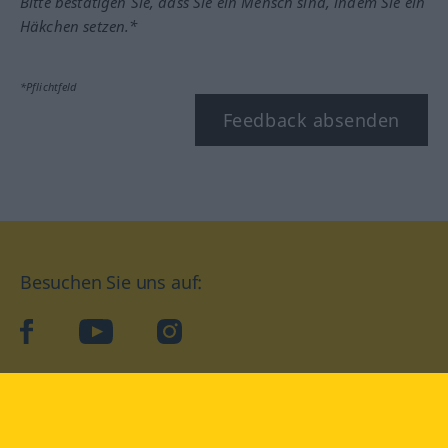
Bitte bestätigen Sie, dass Sie ein Mensch sind, indem Sie ein
Häkchen setzen.*
*Pflichtfeld
Feedback absenden
Besuchen Sie uns auf:
facebook
YouTube
Instagram
Langenscheidt