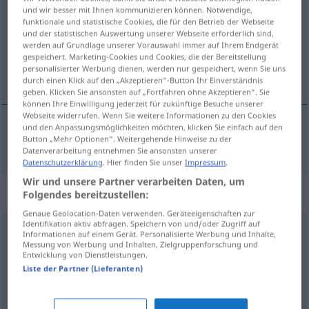
und wir besser mit Ihnen kommunizieren können. Notwendige,
funktionale und statistische Cookies, die für den Betrieb der Webseite
Übersicht aller Übersetzungen
und der statistischen Auswertung unserer Webseite erforderlich sind,
(Für mehr Details die Übersetzung anklicken/antippen)
werden auf Grundlage unserer Vorauswahl immer auf Ihrem Endgerät
gespeichert. Marketing-Cookies und Cookies, die der Bereitstellung
personalisierter Werbung dienen, werden nur gespeichert, wenn Sie uns
foarte
durch einen Klick auf den „Akzeptieren“-Button Ihr Einverständnis
geben. Klicken Sie ansonsten auf „Fortfahren ohne Akzeptieren“. Sie
können Ihre Einwilligung jederzeit für zukünftige Besuche unserer
Webseite widerrufen. Wenn Sie weitere Informationen zu den Cookies
und den Anpassungsmöglichkeiten möchten, klicken Sie einfach auf den
Button „Mehr Optionen“. Weitergehende Hinweise zu der
foarte
arg
sehr
Datenverarbeitung entnehmen Sie ansonsten unserer
Datenschutzerklärung
. Hier finden Sie unser
Impressum
.
Wir und unsere Partner verarbeiten Daten, um
Synonyme für "arg"
Folgendes bereitzustellen:
Genaue Geolocation-Daten verwenden. Geräteeigenschaften zur
Identifikation aktiv abfragen. Speichern von und/oder Zugriff auf
Informationen auf einem Gerät. Personalisierte Werbung und Inhalte,
allzu
,
furchtbar
,
unglaublich
,
schrecklich (ugs.)
,
Messung von Werbung und Inhalten, Zielgruppenforschung und
Entwicklung von Dienstleistungen.
verdächtig (ironisch)
,
sehr
,
erstaunlich
,
auffallend
,
Liste der Partner (Lieferanten)
verdammt (ugs., salopp)
,
übertrieben
,
ungewöhnlich