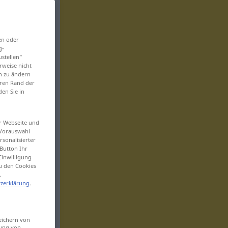
en oder
g-
ustellen“
rweise nicht
en zu ändern
eren Rand der
den Sie in
er Webseite und
 Vorauswahl
sonalisierter
Button Ihr
Einwilligung
zu den Cookies
.
zerklärung
.
eichern von
sung von