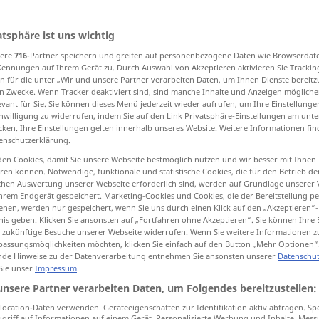
atsphäre ist uns wichtig
sere
716
-Partner speichern und greifen auf personenbezogene Daten wie Browserdat
tippen)
Kennungen auf Ihrem Gerät zu. Durch Auswahl von Akzeptieren aktivieren Sie Trackin
n für die unter „Wir und unsere Partner verarbeiten Daten, um Ihnen Dienste bereitz
ocar, atingir
tomar, fazer
n Zwecke. Wenn Tracker deaktiviert sind, sind manche Inhalte und Anzeigen mögliche
evant für Sie. Sie können dieses Menü jederzeit wieder aufrufen, um Ihre Einstellung
inwilligung zu widerrufen, indem Sie auf den Link Privatsphäre-Einstellungen am unt
cken. Ihre Einstellungen gelten innerhalb unseres Website. Weitere Informationen fin
enschutzerklärung.
treffen
(≈ erraten)
a.
FIG
en Cookies, damit Sie unsere Webseite bestmöglich nutzen und wir besser mit Ihnen
en können. Notwendige, funktionale und statistische Cookies, die für den Betrieb d
ischen Auswertung unserer Webseite erforderlich sind, werden auf Grundlage unserer
hrem Endgerät gespeichert. Marketing-Cookies und Cookies, die der Bereitstellung per
treffen
Schuss, Schlag
a.
nen, werden nur gespeichert, wenn Sie uns durch einen Klick auf den „Akzeptieren“-
nis geben. Klicken Sie ansonsten auf „Fortfahren ohne Akzeptieren“. Sie können Ihre 
ür zukünftige Besuche unserer Webseite widerrufen. Wenn Sie weitere Informationen 
treffen
auf
Licht
assungsmöglichkeiten möchten, klicken Sie einfach auf den Button „Mehr Optionen“
AKK
de Hinweise zu der Datenverarbeitung entnehmen Sie ansonsten unserer
Datenschut
 Sie unser
Impressum
.
unsere Partner verarbeiten Daten, um Folgendes bereitzustellen:
treffen
(≈ verwunden)
ocation-Daten verwenden. Geräteeigenschaften zur Identifikation aktiv abfragen. Sp
griff auf Informationen auf einem Gerät. Personalisierte Werbung und Inhalte, Mes