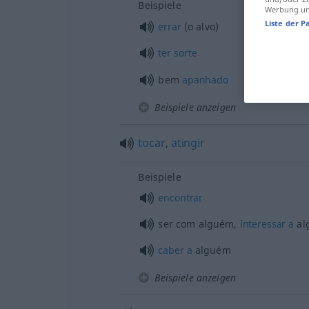
Beispiele
Werbung und
Liste der P
errar
(o alvo)
ter
sorte
bem
apanhado
Beispiele anzeigen
tocar
,
atingir
Beispiele
encontrar
ser com alguém,
interessar
a
al
caber
a
alguém
Beispiele anzeigen