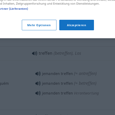
 Inhalten, Zielgruppenforschung und Entwicklung von Dienstleistungen.
artner (Lieferanten)
nicht treffen
Schuss
etc
es
gut
treffen
FIG
Mehr Optionen
Akzeptieren
gut
getroffen
Bild, Foto
treffen
(betreffen), Los
(≈ antreffen)
jemanden treffen
(≈ betreffen)
guém
jemanden treffen
jemanden treffen
Verantwortung