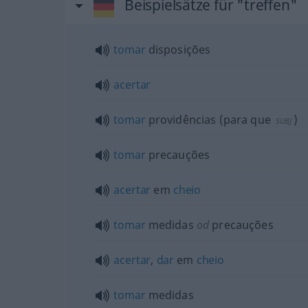
Beispielsätze für "treffen"
tomar
disposições
acertar
tomar
providências
(
para que
)
SUBJ
tomar
precauções
acertar
em
cheio
tomar
medidas
od
precauções
acertar
,
dar
em
cheio
tomar
medidas