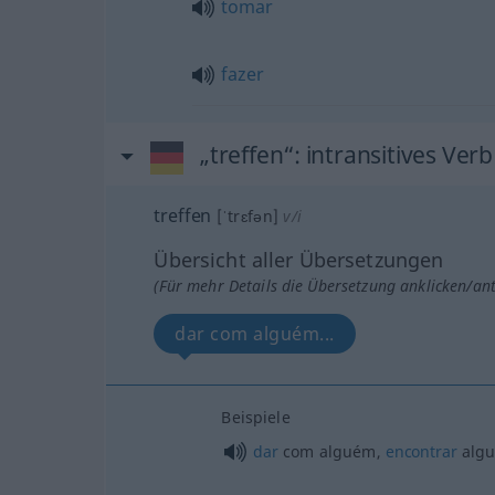
tomar
fazer
„treffen“
: intransitives Verb
treffen
[ˈtrɛfən]
v/i
Übersicht aller Übersetzungen
(Für mehr Details die Übersetzung anklicken/an
dar com alguém...
Beispiele
dar
com alguém,
encontrar
alg