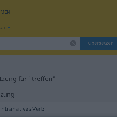
HMEN
sch
Übersetzen
zung für "treffen"
tzung
 intransitives Verb