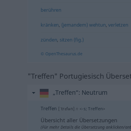
berühren
kränken
,
(jemandem) wehtun
,
verletzen
zünden
,
sitzen (fig.)
© OpenThesaurus.de
"Treffen" Portugiesisch Übers
„Treffen“
: Neutrum
Treffen
[ˈtrɛfən]
n
<
-s
;
Treffen
>
Übersicht aller Übersetzungen
(Für mehr Details die Übersetzung anklicken/an