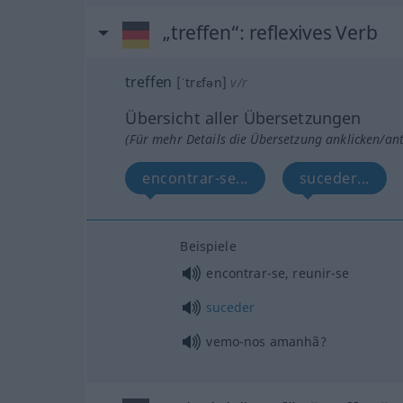
„treffen“
: reflexives Verb
treffen
[ˈtrɛfən]
v/r
Übersicht aller Übersetzungen
(Für mehr Details die Übersetzung anklicken/an
encontrar-se...
suceder...
Beispiele
encontrar-se, reunir-se
suceder
vemo-nos amanhã?