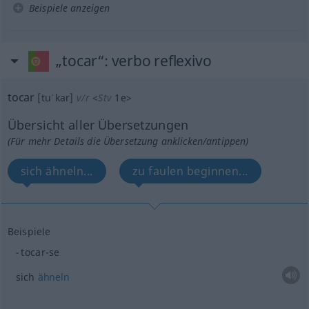
Beispiele anzeigen
„tocar“
: verbo reflexivo
tocar
[tuˈkar]
v/r
<
Stv
1e
>
Übersicht aller Übersetzungen
(Für mehr Details die Übersetzung anklicken/antippen)
sich ähneln...
zu faulen beginnen...
Beispiele
tocar-se
sich
ähneln