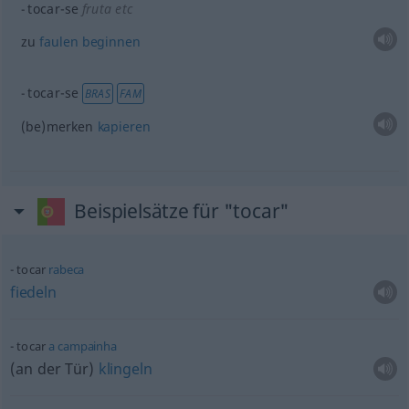
tocar-se
fruta
etc
zu
faulen
beginnen
tocar-se
BRAS
FAM
(be)merken
kapieren
Beispielsätze für "tocar"
tocar
rabeca
fiedeln
tocar
a
campainha
(an der Tür)
klingeln