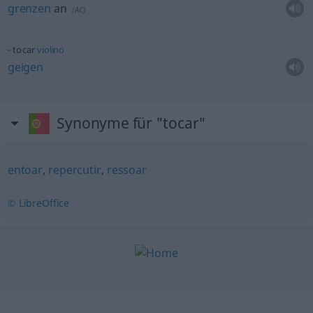
grenzen
an
(
AC
)
tocar
violino
geigen
Synonyme für "tocar"
entoar
,
repercutir
,
ressoar
© LibreOffice