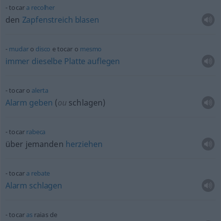
tocar
a
recolher
den
Zapfenstreich
blasen
mudar
o
disco
e tocar o
mesmo
immer
dieselbe
Platte
auflegen
tocar o
alerta
Alarm
geben
(
ou
schlagen)
tocar
rabeca
über jemanden
herziehen
tocar
a
rebate
Alarm
schlagen
tocar
as
raias de