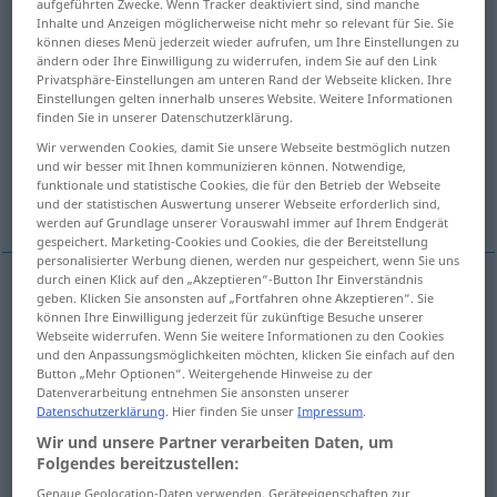
aufgeführten Zwecke. Wenn Tracker deaktiviert sind, sind manche
Inhalte und Anzeigen möglicherweise nicht mehr so relevant für Sie. Sie
Übersicht aller Übersetzungen
können dieses Menü jederzeit wieder aufrufen, um Ihre Einstellungen zu
ändern oder Ihre Einwilligung zu widerrufen, indem Sie auf den Link
(Für mehr Details die Übersetzung anklicken/antippen)
Privatsphäre-Einstellungen am unteren Rand der Webseite klicken. Ihre
Einstellungen gelten innerhalb unseres Website. Weitere Informationen
berühren, treffen, erreichen, grenzen an,
finden Sie in unserer Datenschutzerklärung.
erschüttern
Wir verwenden Cookies, damit Sie unsere Webseite bestmöglich nutzen
und wir besser mit Ihnen kommunizieren können. Notwendige,
funktionale und statistische Cookies, die für den Betrieb der Webseite
spielen, schlagen, läuten
und der statistischen Auswertung unserer Webseite erforderlich sind,
werden auf Grundlage unserer Vorauswahl immer auf Ihrem Endgerät
gespeichert. Marketing-Cookies und Cookies, die der Bereitstellung
personalisierter Werbung dienen, werden nur gespeichert, wenn Sie uns
durch einen Klick auf den „Akzeptieren“-Button Ihr Einverständnis
geben. Klicken Sie ansonsten auf „Fortfahren ohne Akzeptieren“. Sie
berühren
tocar
tb
FIG
können Ihre Einwilligung jederzeit für zukünftige Besuche unserer
Webseite widerrufen. Wenn Sie weitere Informationen zu den Cookies
und den Anpassungsmöglichkeiten möchten, klicken Sie einfach auf den
treffen
tocar
esgrima
Button „Mehr Optionen“. Weitergehende Hinweise zu der
Datenverarbeitung entnehmen Sie ansonsten unserer
Datenschutzerklärung
. Hier finden Sie unser
Impressum
.
erreichen
tocar
meta
Wir und unsere Partner verarbeiten Daten, um
Folgendes bereitzustellen:
grenzen
an
tocar
limite
(
AC
)
Genaue Geolocation-Daten verwenden. Geräteeigenschaften zur