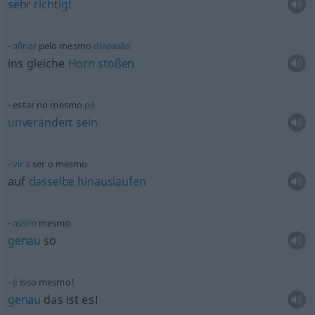
sehr
richtig!
afinar
pelo mesmo
diapasão
ins gleiche
Horn
stoßen
estar no mesmo
pé
unverändert
sein
vir
a
ser o mesmo
auf
dasselbe
hinauslaufen
assim
mesmo
genau
so
é
isso mesmo!
genau
das ist es!