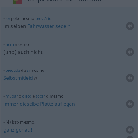
ler
pelo mesmo
breviário
im selben
Fahrwasser
segeln
nem
mesmo
(und) auch nicht
piedade
de
si
mesmo
Selbstmitleid
n
mudar
o
disco
e
tocar
o mesmo
immer
dieselbe
Platte
auflegen
(é) isso mesmo!
ganz
genau!