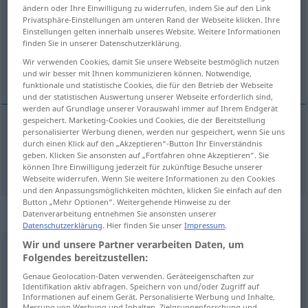
ändern oder Ihre Einwilligung zu widerrufen, indem Sie auf den Link
Privatsphäre-Einstellungen am unteren Rand der Webseite klicken. Ihre
Übersicht aller Übersetzungen
Einstellungen gelten innerhalb unseres Website. Weitere Informationen
(Für mehr Details die Übersetzung anklicken/antippen)
finden Sie in unserer Datenschutzerklärung.
Wir verwenden Cookies, damit Sie unsere Webseite bestmöglich nutzen
selbe, gleich
und wir besser mit Ihnen kommunizieren können. Notwendige,
funktionale und statistische Cookies, die für den Betrieb der Webseite
und der statistischen Auswertung unserer Webseite erforderlich sind,
werden auf Grundlage unserer Vorauswahl immer auf Ihrem Endgerät
gespeichert. Marketing-Cookies und Cookies, die der Bereitstellung
personalisierter Werbung dienen, werden nur gespeichert, wenn Sie uns
selbe
,
gleich
mesmo
durch einen Klick auf den „Akzeptieren“-Button Ihr Einverständnis
geben. Klicken Sie ansonsten auf „Fortfahren ohne Akzeptieren“. Sie
können Ihre Einwilligung jederzeit für zukünftige Besuche unserer
Webseite widerrufen. Wenn Sie weitere Informationen zu den Cookies
und den Anpassungsmöglichkeiten möchten, klicken Sie einfach auf den
Button „Mehr Optionen“. Weitergehende Hinweise zu der
„mesmo“
: advérbio
Datenverarbeitung entnehmen Sie ansonsten unserer
Datenschutzerklärung
. Hier finden Sie unser
Impressum
.
Wir und unsere Partner verarbeiten Daten, um
mesmo
[ˈmeʒmu]
adv
Folgendes bereitzustellen:
Übersicht aller Übersetzungen
Genaue Geolocation-Daten verwenden. Geräteeigenschaften zur
Identifikation aktiv abfragen. Speichern von und/oder Zugriff auf
(Für mehr Details die Übersetzung anklicken/antippen)
Informationen auf einem Gerät. Personalisierte Werbung und Inhalte,
Messung von Werbung und Inhalten, Zielgruppenforschung und