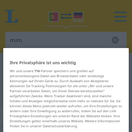
Portugiesisch-Deutsch Wörterbuch
mim
Ihre Privatsphäre ist uns wichtig
Portugiesisch-Deutsch
Wir und unsere
716
-Partner speichern und greifen auf
personenbezogene Daten wie Browserdaten oder eindeutige
Übersetzung für "mim"
Kennungen auf Ihrem Gerät zu. Durch Auswahl von Akzeptieren
aktivieren Sie Tracking-Technologien für die unter „Wir und unsere
Partner verarbeiten Daten, um Ihnen Dienste bereitzustellen“
aufgeführten Zwecke. Wenn Tracker deaktiviert sind, sind manche
"mim" Deutsch Übersetzung
Inhalte und Anzeigen möglicherweise nicht mehr so relevant für Sie. Sie
können dieses Menü jederzeit wieder aufrufen, um Ihre Einstellungen zu
ändern oder Ihre Einwilligung zu widerrufen, indem Sie auf den Link
„mim“
: pronome
Privatsphäre-Einstellungen am unteren Rand der Webseite klicken. Ihre
Einstellungen gelten innerhalb unseres Website. Weitere Informationen
finden Sie in unserer Datenschutzerklärung.
mim
[mĩ]
pron