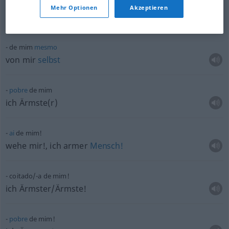
meinetwegen
Mehr Optionen
Akzeptieren
von mir aus
de mim
mesmo
von mir
selbst
pobre
de mim
ich Ärmste(r)
ai
de mim!
wehe mir!, ich armer
Mensch!
coitado/-a de mim!
ich Ärmster/Ärmste!
pobre
de mim!