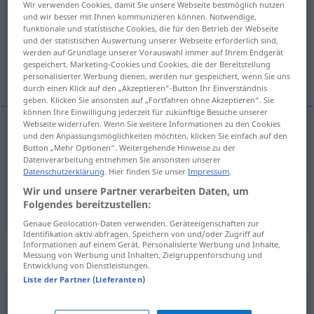
Wir verwenden Cookies, damit Sie unsere Webseite bestmöglich nutzen
und wir besser mit Ihnen kommunizieren können. Notwendige,
Übersicht aller Übersetzungen
funktionale und statistische Cookies, die für den Betrieb der Webseite
und der statistischen Auswertung unserer Webseite erforderlich sind,
(Für mehr Details die Übersetzung anklicken/antippen)
werden auf Grundlage unserer Vorauswahl immer auf Ihrem Endgerät
gespeichert. Marketing-Cookies und Cookies, die der Bereitstellung
mir, mich
personalisierter Werbung dienen, werden nur gespeichert, wenn Sie uns
durch einen Klick auf den „Akzeptieren“-Button Ihr Einverständnis
geben. Klicken Sie ansonsten auf „Fortfahren ohne Akzeptieren“. Sie
können Ihre Einwilligung jederzeit für zukünftige Besuche unserer
Webseite widerrufen. Wenn Sie weitere Informationen zu den Cookies
und den Anpassungsmöglichkeiten möchten, klicken Sie einfach auf den
mir
mim
após prep
(
DAT
)
Button „Mehr Optionen“. Weitergehende Hinweise zu der
Datenverarbeitung entnehmen Sie ansonsten unserer
Datenschutzerklärung
. Hier finden Sie unser
Impressum
.
mich
mim
(
AC
)
Wir und unsere Partner verarbeiten Daten, um
Folgendes bereitzustellen:
Genaue Geolocation-Daten verwenden. Geräteeigenschaften zur
Identifikation aktiv abfragen. Speichern von und/oder Zugriff auf
Informationen auf einem Gerät. Personalisierte Werbung und Inhalte,
Beispielsätze für "mim"
Messung von Werbung und Inhalten, Zielgruppenforschung und
Entwicklung von Dienstleistungen.
Liste der Partner (Lieferanten)
por
mim