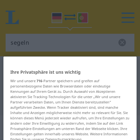
Deutsch-Portugiesisch Wörterbuch
segeln
Ihre Privatsphäre ist uns wichtig
Deutsch-Portugiesisch
Wir und unsere
716
-Partner speichern und greifen auf
Übersetzung für "segeln"
personenbezogene Daten wie Browserdaten oder eindeutige
Kennungen auf Ihrem Gerät zu. Durch Auswahl von Akzeptieren
aktivieren Sie Tracking-Technologien für die unter „Wir und unsere
Partner verarbeiten Daten, um Ihnen Dienste bereitzustellen“
"segeln" Portugiesisch Übersetzung
aufgeführten Zwecke. Wenn Tracker deaktiviert sind, sind manche
Inhalte und Anzeigen möglicherweise nicht mehr so relevant für Sie. Sie
können dieses Menü jederzeit wieder aufrufen, um Ihre Einstellungen zu
„segeln“
: intransitives Verb |
ändern oder Ihre Einwilligung zu widerrufen, indem Sie auf den Link
Privatsphäre-Einstellungen am unteren Rand der Webseite klicken. Ihre
transitives Verb
Einstellungen gelten innerhalb unseres Website. Weitere Informationen
finden Sie in unserer Datenschutzerklärung.