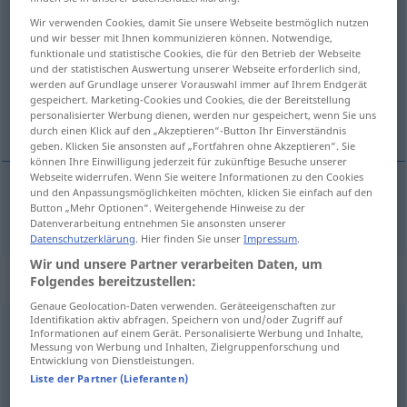
segeln
v/i
&
v/t
<
-le
>
Wir verwenden Cookies, damit Sie unsere Webseite bestmöglich nutzen
und wir besser mit Ihnen kommunizieren können. Notwendige,
funktionale und statistische Cookies, die für den Betrieb der Webseite
Übersicht aller Übersetzungen
und der statistischen Auswertung unserer Webseite erforderlich sind,
(Für mehr Details die Übersetzung anklicken/antippen)
werden auf Grundlage unserer Vorauswahl immer auf Ihrem Endgerät
gespeichert. Marketing-Cookies und Cookies, die der Bereitstellung
personalisierter Werbung dienen, werden nur gespeichert, wenn Sie uns
velejar, andar à vela
durch einen Klick auf den „Akzeptieren“-Button Ihr Einverständnis
geben. Klicken Sie ansonsten auf „Fortfahren ohne Akzeptieren“. Sie
können Ihre Einwilligung jederzeit für zukünftige Besuche unserer
Webseite widerrufen. Wenn Sie weitere Informationen zu den Cookies
und den Anpassungsmöglichkeiten möchten, klicken Sie einfach auf den
Button „Mehr Optionen“. Weitergehende Hinweise zu der
velejar
,
andar
à
vela
segeln
Datenverarbeitung entnehmen Sie ansonsten unserer
Datenschutzerklärung
. Hier finden Sie unser
Impressum
.
Wir und unsere Partner verarbeiten Daten, um
Synonyme für "segeln"
Folgendes bereitzustellen:
Genaue Geolocation-Daten verwenden. Geräteeigenschaften zur
Identifikation aktiv abfragen. Speichern von und/oder Zugriff auf
Informationen auf einem Gerät. Personalisierte Werbung und Inhalte,
(sich) erheben
,
gleiten
,
aufsteigen
,
schweben
,
fliegen
,
Messung von Werbung und Inhalten, Zielgruppenforschung und
Entwicklung von Dienstleistungen.
aufschwingen
Liste der Partner (Lieferanten)