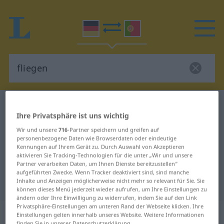
Deutsch-Portugiesisch Wörterbuch
fliegen
Ihre Privatsphäre ist uns wichtig
Deutsch-Portugiesisch
Wir und unsere
716
-Partner speichern und greifen auf
Übersetzung für "fliegen"
personenbezogene Daten wie Browserdaten oder eindeutige
Kennungen auf Ihrem Gerät zu. Durch Auswahl von Akzeptieren
aktivieren Sie Tracking-Technologien für die unter „Wir und unsere
Partner verarbeiten Daten, um Ihnen Dienste bereitzustellen“
"fliegen" Portugiesisch
aufgeführten Zwecke. Wenn Tracker deaktiviert sind, sind manche
Inhalte und Anzeigen möglicherweise nicht mehr so relevant für Sie. Sie
Übersetzung
können dieses Menü jederzeit wieder aufrufen, um Ihre Einstellungen zu
ändern oder Ihre Einwilligung zu widerrufen, indem Sie auf den Link
Privatsphäre-Einstellungen am unteren Rand der Webseite klicken. Ihre
„fliegen“
Einstellungen gelten innerhalb unseres Website. Weitere Informationen
finden Sie in unserer Datenschutzerklärung.