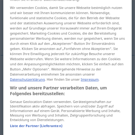
Wir verwenden Cookies, damit Sie unsere Webseite bestmöglich nutzen
fliegen
[ˈfliːgən]
<
s.
;
a.
h.
>
und wir besser mit Ihnen kommunizieren können. Notwendige,
funktionale und statistische Cookies, die für den Betrieb der Webseite
Übersicht aller Übersetzungen
und der statistischen Auswertung unserer Webseite erforderlich sind,
(Für mehr Details die Übersetzung anklicken/antippen)
werden auf Grundlage unserer Vorauswahl immer auf Ihrem Endgerät
gespeichert. Marketing-Cookies und Cookies, die der Bereitstellung
personalisierter Werbung dienen, werden nur gespeichert, wenn Sie uns
voar, ir de avião, ser posto na rua
durch einen Klick auf den „Akzeptieren“-Button Ihr Einverständnis
geben. Klicken Sie ansonsten auf „Fortfahren ohne Akzeptieren“. Sie
können Ihre Einwilligung jederzeit für zukünftige Besuche unserer
Webseite widerrufen. Wenn Sie weitere Informationen zu den Cookies
und den Anpassungsmöglichkeiten möchten, klicken Sie einfach auf den
Button „Mehr Optionen“. Weitergehende Hinweise zu der
voar
fliegen
Datenverarbeitung entnehmen Sie ansonsten unserer
Datenschutzerklärung
. Hier finden Sie unser
Impressum
.
ir
de
avião
fliegen
im Flugzeug
Wir und unsere Partner verarbeiten Daten, um
Folgendes bereitzustellen:
ser
posto
na
rua
fliegen
(≈ hinausgeworfen
Genaue Geolocation-Daten verwenden. Geräteeigenschaften zur
Identifikation aktiv abfragen. Speichern von und/oder Zugriff auf
werden)
Informationen auf einem Gerät. Personalisierte Werbung und Inhalte,
UMG
Messung von Werbung und Inhalten, Zielgruppenforschung und
Entwicklung von Dienstleistungen.
Liste der Partner (Lieferanten)