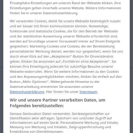
Privatsphäre-Einstellungen am unteren Rand der Webseite klicken. Ihre
Einstellungen gelten innerhalb unseres Website. Weitere Informationen
Übersicht aller Übersetzungen
finden Sie in unserer Datenschutzerklärung.
(Für mehr Details die Übersetzung anklicken/antippen)
Wir verwenden Cookies, damit Sie unsere Webseite bestmöglich nutzen
und wir besser mit Ihnen kommunizieren können. Notwendige,
einsammeln, einbringen, abernten,
funktionale und statistische Cookies, die für den Betrieb der Webseite
und der statistischen Auswertung unserer Webseite erforderlich sind,
aufbewahren, aufnehmen
werden auf Grundlage unserer Vorauswahl immer auf Ihrem Endgerät
gespeichert. Marketing-Cookies und Cookies, die der Bereitstellung
personalisierter Werbung dienen, werden nur gespeichert, wenn Sie uns
unterbringen, unterstellen, folgern
durch einen Klick auf den „Akzeptieren“-Button Ihr Einverständnis
geben. Klicken Sie ansonsten auf „Fortfahren ohne Akzeptieren“. Sie
können Ihre Einwilligung jederzeit für zukünftige Besuche unserer
Webseite widerrufen. Wenn Sie weitere Informationen zu den Cookies
und den Anpassungsmöglichkeiten möchten, klicken Sie einfach auf den
Button „Mehr Optionen“. Weitergehende Hinweise zu der
(ein)sammeln
recolher
Datenverarbeitung entnehmen Sie ansonsten unserer
Datenschutzerklärung
. Hier finden Sie unser
Impressum
.
einbringen
recolher
colheita
Wir und unsere Partner verarbeiten Daten, um
Folgendes bereitzustellen:
(ab)ernten
recolher
Genaue Geolocation-Daten verwenden. Geräteeigenschaften zur
Identifikation aktiv abfragen. Speichern von und/oder Zugriff auf
Informationen auf einem Gerät. Personalisierte Werbung und Inhalte,
aufbewahren
recolher
(≈ guardar)
Messung von Werbung und Inhalten, Zielgruppenforschung und
Entwicklung von Dienstleistungen.