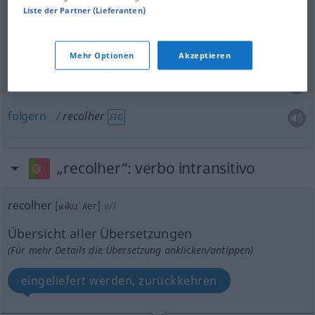
Liste der Partner (Lieferanten)
aufnehmen
recolher
alguém
unterbringen
recolher
(≈ abrigar)
Mehr Optionen
Akzeptieren
unterstellen
recolher
folgern
recolher
FIG
„recolher“
: verbo intransitivo
recolher
[ʁɨkuˈʎer]
v/i
Übersicht aller Übersetzungen
(Für mehr Details die Übersetzung anklicken/antippen)
eingeliefert werden, zurückkehren