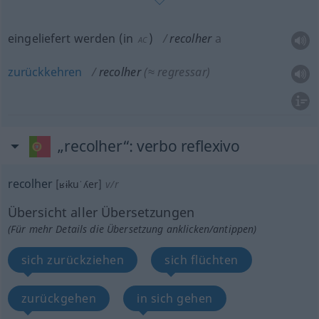
eingeliefert werden
(
in
)
recolher
a
AC
zurückkehren
recolher
(≈ regressar)
„recolher“
: verbo reflexivo
recolher
[ʁɨkuˈʎer]
v/r
Übersicht aller Übersetzungen
(Für mehr Details die Übersetzung anklicken/antippen)
sich zurückziehen
sich flüchten
zurückgehen
in sich gehen