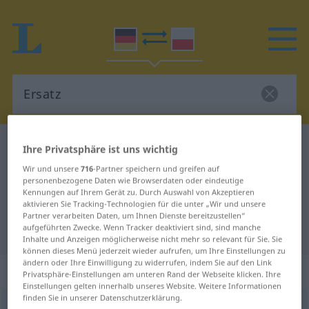
Deutsch-Polnisch Wörterbuch
Ersatz
Ihre Privatsphäre ist uns wichtig
Deutsch-Polnisch Übersetzung für
Wir und unsere
716
-Partner speichern und greifen auf
personenbezogene Daten wie Browserdaten oder eindeutige
"Ersatz"
Kennungen auf Ihrem Gerät zu. Durch Auswahl von Akzeptieren
aktivieren Sie Tracking-Technologien für die unter „Wir und unsere
Partner verarbeiten Daten, um Ihnen Dienste bereitzustellen“
aufgeführten Zwecke. Wenn Tracker deaktiviert sind, sind manche
"Ersatz" Polnisch Übersetzung
Inhalte und Anzeigen möglicherweise nicht mehr so relevant für Sie. Sie
können dieses Menü jederzeit wieder aufrufen, um Ihre Einstellungen zu
ändern oder Ihre Einwilligung zu widerrufen, indem Sie auf den Link
„Ersatz“
: Maskulinum
Privatsphäre-Einstellungen am unteren Rand der Webseite klicken. Ihre
Einstellungen gelten innerhalb unseres Website. Weitere Informationen
finden Sie in unserer Datenschutzerklärung.
Ersatz
m
<
-es
;
bpl
>