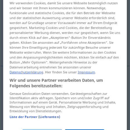
Wir verwenden Cookies, damit Sie unsere Webseite bestmöglich nutzen
und wir besser mit Ihnen kommunizieren können. Notwendige,
Übersicht aller Übersetzungen
funktionale und statistische Cookies, die für den Betrieb der Webseite
(Für mehr Details die Übersetzung anklicken/antippen)
und der statistischen Auswertung unserer Webseite erforderlich sind,
werden auf Grundlage unserer Vorauswahl immer auf Ihrem Endgerät
gespeichert. Marketing-Cookies und Cookies, die der Bereitstellung
zamiennik, namiastka, surogat, rezerwa,
personalisierter Werbung dienen, werden nur gespeichert, wenn Sie uns
rekompensata, zwrot
durch einen Klick auf den „Akzeptieren“-Button Ihr Einverständnis
geben. Klicken Sie ansonsten auf „Fortfahren ohne Akzeptieren“. Sie
können Ihre Einwilligung jederzeit für zukünftige Besuche unserer
odszkodowanie, wymiana, zamiana, zastępca
Webseite widerrufen. Wenn Sie weitere Informationen zu den Cookies
und den Anpassungsmöglichkeiten möchten, klicken Sie einfach auf den
Button „Mehr Optionen“. Weitergehende Hinweise zu der
Datenverarbeitung entnehmen Sie ansonsten unserer
Datenschutzerklärung
. Hier finden Sie unser
Impressum
.
Wir und unsere Partner verarbeiten Daten, um
zamiennik
Ersatz
Sache
Folgendes bereitzustellen:
Genaue Geolocation-Daten verwenden. Geräteeigenschaften zur
namiastka
,
surogat
Ersatz
a.
unzulänglich
Identifikation aktiv abfragen. Speichern von und/oder Zugriff auf
Informationen auf einem Gerät. Personalisierte Werbung und Inhalte,
Messung von Werbung und Inhalten, Zielgruppenforschung und
zastępca
m
(-czyni)
Ersatz
Person
Entwicklung von Dienstleistungen.
Liste der Partner (Lieferanten)
rezerwa
Ersatz
SPORT