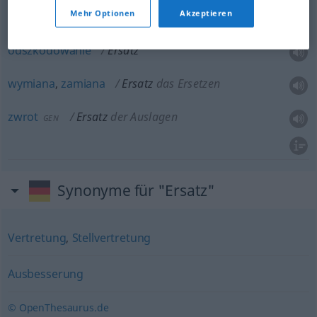
Mehr Optionen
Akzeptieren
rekompensata
(
für
za
)
Ersatz
Entschädigung
AKK
odszkodowanie
Ersatz
wymiana
,
zamiana
Ersatz
das Ersetzen
zwrot
Ersatz
der Auslagen
GEN
Synonyme für "Ersatz"
Vertretung
,
Stellvertretung
Ausbesserung
© OpenThesaurus.de