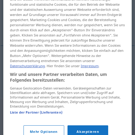
funktionale und statistische Cookies, die für den Betrieb der Webseite
und der statistischen Auswertung unserer Webseite erforderlich sind,
Übersicht aller Übersetzungen
werden auf Grundlage unserer Vorauswahl immer auf Ihrem Endgerät
(Für mehr Details die Übersetzung anklicken/antippen)
gespeichert. Marketing-Cookies und Cookies, die der Bereitstellung
personalisierter Werbung dienen, werden nur gespeichert, wenn Sie uns
durch einen Klick auf den „Akzeptieren“-Button Ihr Einverständnis
anstelle
geben. Klicken Sie ansonsten auf „Fortfahren ohne Akzeptieren“. Sie
können Ihre Einwilligung jederzeit für zukünftige Besuche unserer
Webseite widerrufen. Wenn Sie weitere Informationen zu den Cookies
und den Anpassungsmöglichkeiten möchten, klicken Sie einfach auf den
Button „Mehr Optionen“. Weitergehende Hinweise zu der
Beispiele
Datenverarbeitung entnehmen Sie ansonsten unserer
Datenschutzerklärung
. Hier finden Sie unser
Impressum
.
za
w
zamian
(
)
AKK
Wir und unsere Partner verarbeiten Daten, um
od
von
anstelle
(
)
GEN
DAT
Folgendes bereitzustellen:
Genaue Geolocation-Daten verwenden. Geräteeigenschaften zur
Identifikation aktiv abfragen. Speichern von und/oder Zugriff auf
Informationen auf einem Gerät. Personalisierte Werbung und Inhalte,
Messung von Werbung und Inhalten, Zielgruppenforschung und
Entwicklung von Dienstleistungen.
Liste der Partner (Lieferanten)
Mehr Optionen
Akzeptieren