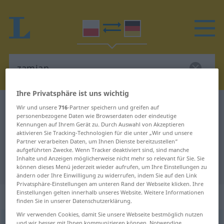
Ihre Privatsphäre ist uns wichtig
Polnisch-Deutsch Wörterbuch
zamian
Wir und unsere
716
-Partner speichern und greifen auf
personenbezogene Daten wie Browserdaten oder eindeutige
Polnisch-Deutsch Übersetzung für
Kennungen auf Ihrem Gerät zu. Durch Auswahl von Akzeptieren
aktivieren Sie Tracking-Technologien für die unter „Wir und unsere
"zamian"
Partner verarbeiten Daten, um Ihnen Dienste bereitzustellen“
aufgeführten Zwecke. Wenn Tracker deaktiviert sind, sind manche
Inhalte und Anzeigen möglicherweise nicht mehr so relevant für Sie. Sie
"zamian" Deutsch Übersetzung
können dieses Menü jederzeit wieder aufrufen, um Ihre Einstellungen zu
ändern oder Ihre Einwilligung zu widerrufen, indem Sie auf den Link
Privatsphäre-Einstellungen am unteren Rand der Webseite klicken. Ihre
Einstellungen gelten innerhalb unseres Website. Weitere Informationen
„zamian“
finden Sie in unserer Datenschutzerklärung.
Wir verwenden Cookies, damit Sie unsere Webseite bestmöglich nutzen
zamian
und wir besser mit Ihnen kommunizieren können. Notwendige,