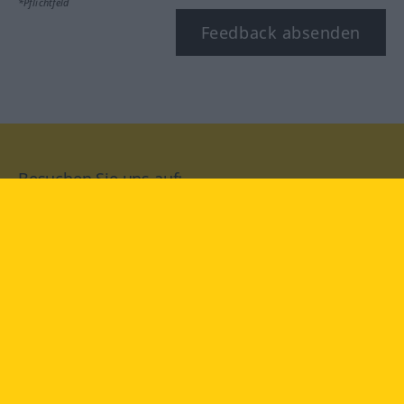
*Pflichtfeld
Feedback absenden
Besuchen Sie uns auf:
facebook
YouTube
Instagram
Langenscheidt
NUTZUNGSBEDINGUNGEN