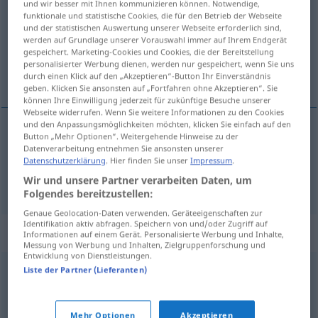
und wir besser mit Ihnen kommunizieren können. Notwendige,
funktionale und statistische Cookies, die für den Betrieb der Webseite
Übersicht aller Übersetzungen
und der statistischen Auswertung unserer Webseite erforderlich sind,
werden auf Grundlage unserer Vorauswahl immer auf Ihrem Endgerät
(Für mehr Details die Übersetzung anklicken/antippen)
gespeichert. Marketing-Cookies und Cookies, die der Bereitstellung
personalisierter Werbung dienen, werden nur gespeichert, wenn Sie uns
Ersatzstoff, Ersatz
durch einen Klick auf den „Akzeptieren“-Button Ihr Einverständnis
geben. Klicken Sie ansonsten auf „Fortfahren ohne Akzeptieren“. Sie
können Ihre Einwilligung jederzeit für zukünftige Besuche unserer
Webseite widerrufen. Wenn Sie weitere Informationen zu den Cookies
und den Anpassungsmöglichkeiten möchten, klicken Sie einfach auf den
Button „Mehr Optionen“. Weitergehende Hinweise zu der
Ersatzstoff
m
surogat
Datenverarbeitung entnehmen Sie ansonsten unserer
Datenschutzerklärung
. Hier finden Sie unser
Impressum
.
Ersatz
m
surogat
Wir und unsere Partner verarbeiten Daten, um
FIG
Folgendes bereitzustellen:
Genaue Geolocation-Daten verwenden. Geräteeigenschaften zur
Identifikation aktiv abfragen. Speichern von und/oder Zugriff auf
Synonyme für "surogat"
Informationen auf einem Gerät. Personalisierte Werbung und Inhalte,
Messung von Werbung und Inhalten, Zielgruppenforschung und
Entwicklung von Dienstleistungen.
Liste der Partner (Lieferanten)
imitacja
,
namiastka
© LibreOffice
Mehr Optionen
Akzeptieren