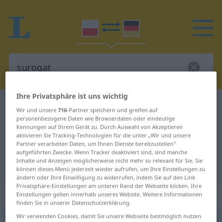
Ihre Privatsphäre ist uns wichtig
Polnisch-Deutsch Wörterbuch
surogat
Wir und unsere
716
-Partner speichern und greifen auf
Polnisch-Deutsch Übersetzung für
personenbezogene Daten wie Browserdaten oder eindeutige
Kennungen auf Ihrem Gerät zu. Durch Auswahl von Akzeptieren
"surogat"
aktivieren Sie Tracking-Technologien für die unter „Wir und unsere
Partner verarbeiten Daten, um Ihnen Dienste bereitzustellen“
aufgeführten Zwecke. Wenn Tracker deaktiviert sind, sind manche
Inhalte und Anzeigen möglicherweise nicht mehr so relevant für Sie. Sie
"surogat" Deutsch Übersetzung
können dieses Menü jederzeit wieder aufrufen, um Ihre Einstellungen zu
ändern oder Ihre Einwilligung zu widerrufen, indem Sie auf den Link
Privatsphäre-Einstellungen am unteren Rand der Webseite klicken. Ihre
„surogat“
: rodzaj męski
Einstellungen gelten innerhalb unseres Website. Weitere Informationen
finden Sie in unserer Datenschutzerklärung.
Wir verwenden Cookies, damit Sie unsere Webseite bestmöglich nutzen
surogat
m
<
-u
;
-y
>