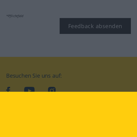
*Pflichtfeld
Feedback absenden
Besuchen Sie uns auf:
facebook
YouTube
Instagram
Langenscheidt