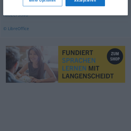
Mehr Optionen
Akzeptieren
fałszerstwo
© LibreOffice