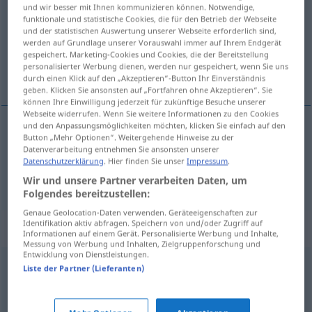
und wir besser mit Ihnen kommunizieren können. Notwendige,
funktionale und statistische Cookies, die für den Betrieb der Webseite
Übersicht aller Übersetzungen
und der statistischen Auswertung unserer Webseite erforderlich sind,
(Für mehr Details die Übersetzung anklicken/antippen)
werden auf Grundlage unserer Vorauswahl immer auf Ihrem Endgerät
gespeichert. Marketing-Cookies und Cookies, die der Bereitstellung
personalisierter Werbung dienen, werden nur gespeichert, wenn Sie uns
Imitation, Nachahmung
durch einen Klick auf den „Akzeptieren“-Button Ihr Einverständnis
geben. Klicken Sie ansonsten auf „Fortfahren ohne Akzeptieren“. Sie
können Ihre Einwilligung jederzeit für zukünftige Besuche unserer
Webseite widerrufen. Wenn Sie weitere Informationen zu den Cookies
und den Anpassungsmöglichkeiten möchten, klicken Sie einfach auf den
Button „Mehr Optionen“. Weitergehende Hinweise zu der
Imitation
f
imitacja
Datenverarbeitung entnehmen Sie ansonsten unserer
Datenschutzerklärung
. Hier finden Sie unser
Impressum
.
Nachahmung
f
imitacja
FIG
Wir und unsere Partner verarbeiten Daten, um
Folgendes bereitzustellen:
Genaue Geolocation-Daten verwenden. Geräteeigenschaften zur
Identifikation aktiv abfragen. Speichern von und/oder Zugriff auf
Synonyme für "imitacja"
Informationen auf einem Gerät. Personalisierte Werbung und Inhalte,
Messung von Werbung und Inhalten, Zielgruppenforschung und
Entwicklung von Dienstleistungen.
Liste der Partner (Lieferanten)
namiastka
,
surogat
naśladownictwo