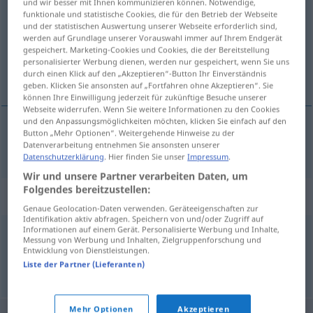
und wir besser mit Ihnen kommunizieren können. Notwendige,
funktionale und statistische Cookies, die für den Betrieb der Webseite
Übersicht aller Übersetzungen
und der statistischen Auswertung unserer Webseite erforderlich sind,
werden auf Grundlage unserer Vorauswahl immer auf Ihrem Endgerät
(Für mehr Details die Übersetzung anklicken/antippen)
gespeichert. Marketing-Cookies und Cookies, die der Bereitstellung
personalisierter Werbung dienen, werden nur gespeichert, wenn Sie uns
Ersatz
durch einen Klick auf den „Akzeptieren“-Button Ihr Einverständnis
geben. Klicken Sie ansonsten auf „Fortfahren ohne Akzeptieren“. Sie
können Ihre Einwilligung jederzeit für zukünftige Besuche unserer
Webseite widerrufen. Wenn Sie weitere Informationen zu den Cookies
und den Anpassungsmöglichkeiten möchten, klicken Sie einfach auf den
Button „Mehr Optionen“. Weitergehende Hinweise zu der
Ersatz
m
namiastka
Datenverarbeitung entnehmen Sie ansonsten unserer
Datenschutzerklärung
. Hier finden Sie unser
Impressum
.
Wir und unsere Partner verarbeiten Daten, um
Folgendes bereitzustellen:
Synonyme für "namiastka"
Genaue Geolocation-Daten verwenden. Geräteeigenschaften zur
Identifikation aktiv abfragen. Speichern von und/oder Zugriff auf
Informationen auf einem Gerät. Personalisierte Werbung und Inhalte,
Messung von Werbung und Inhalten, Zielgruppenforschung und
imitacja
,
surogat
Entwicklung von Dienstleistungen.
Liste der Partner (Lieferanten)
© LibreOffice
Mehr Optionen
Akzeptieren