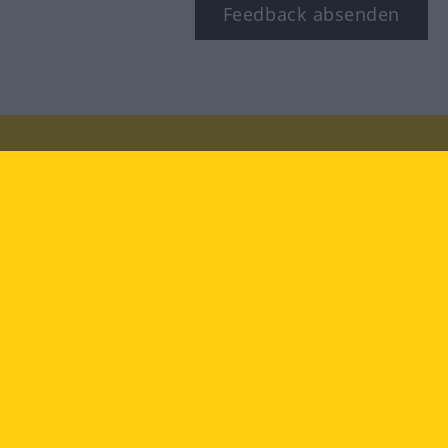
Feedback absenden
Besuchen Sie uns auf:
facebook
YouTube
Instagram
Langenscheidt
NUTZUNGSBEDINGUNGEN
DATENSCHUTZBESTIMMUNGEN