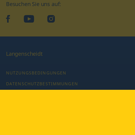
Besuchen Sie uns auf:
facebook
YouTube
Instagram
Langenscheidt
NUTZUNGSBEDINGUNGEN
DATENSCHUTZBESTIMMUNGEN
IMPRESSUM
PRIVATSPHÄRE-EINSTELLUNGEN
LATEINWÖRTERBUCH MIT CODE
Copyright © 2026 PONS Langenscheidt GmbH, Alle Rechte