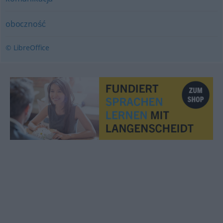
oboczność
© LibreOffice