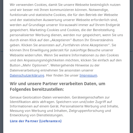
Wir verwenden Cookies, damit Sie unsere Webseite bestmöglich nutzen
und wir besser mit Ihnen kommunizieren können. Notwendige,
Übersicht aller Übersetzungen
funktionale und statistische Cookies, die für den Betrieb der Webseite
(Für mehr Details die Übersetzung anklicken/antippen)
und der statistischen Auswertung unserer Webseite erforderlich sind,
werden auf Grundlage unserer Vorauswahl immer auf Ihrem Endgerät
gespeichert. Marketing-Cookies und Cookies, die der Bereitstellung
Austausch, Umtausch, Wechsel, Rückgabe,
personalisierter Werbung dienen, werden nur gespeichert, wenn Sie uns
Auswechseln
durch einen Klick auf den „Akzeptieren“-Button Ihr Einverständnis
geben. Klicken Sie ansonsten auf „Fortfahren ohne Akzeptieren“. Sie
können Ihre Einwilligung jederzeit für zukünftige Besuche unserer
Webseite widerrufen. Wenn Sie weitere Informationen zu den Cookies
und den Anpassungsmöglichkeiten möchten, klicken Sie einfach auf den
Button „Mehr Optionen“. Weitergehende Hinweise zu der
Austausch
m
wymiana
Datenverarbeitung entnehmen Sie ansonsten unserer
Datenschutzerklärung
. Hier finden Sie unser
Impressum
.
Umtausch
m
wymiana
pieniędzy
Wir und unsere Partner verarbeiten Daten, um
Folgendes bereitzustellen:
Wechsel
m
wymiana
Genaue Geolocation-Daten verwenden. Geräteeigenschaften zur
Identifikation aktiv abfragen. Speichern von und/oder Zugriff auf
Informationen auf einem Gerät. Personalisierte Werbung und Inhalte,
Rückgabe
f
wymiana
butelek
Messung von Werbung und Inhalten, Zielgruppenforschung und
Entwicklung von Dienstleistungen.
Liste der Partner (Lieferanten)
Auswechseln
n
wymiana
zastąpienie