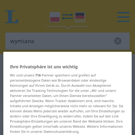
Polnisch-Deutsch Wörterbuch
wymiana
Ihre Privatsphäre ist uns wichtig
Polnisch-Deutsch Übersetzung für
Wir und unsere
716
-Partner speichern und greifen auf
personenbezogene Daten wie Browserdaten oder eindeutige
"wymiana"
Kennungen auf Ihrem Gerät zu. Durch Auswahl von Akzeptieren
aktivieren Sie Tracking-Technologien für die unter „Wir und unsere
Partner verarbeiten Daten, um Ihnen Dienste bereitzustellen“
"wymiana" Deutsch Übersetzung
aufgeführten Zwecke. Wenn Tracker deaktiviert sind, sind manche
Inhalte und Anzeigen möglicherweise nicht mehr so relevant für Sie. Sie
können dieses Menü jederzeit wieder aufrufen, um Ihre Einstellungen zu
ändern oder Ihre Einwilligung zu widerrufen, indem Sie auf den Link
„wymiana“
: rodzaj żeński
Privatsphäre-Einstellungen am unteren Rand der Webseite klicken. Ihre
Einstellungen gelten innerhalb unseres Website. Weitere Informationen
finden Sie in unserer Datenschutzerklärung.
wymiana
f
<
-y
>