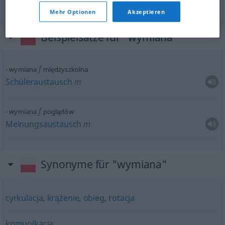
Mehr Optionen
Akzeptieren
Beispielsätze für "wymiana"
f
wymiana
międzyszkolna
Schüleraustausch
m
f
wymiana
poglądów
Meinungsaustausch
m
Synonyme für "wymiana"
cyrkulacja
,
krążenie
,
obieg
,
rotacja
komunikacja