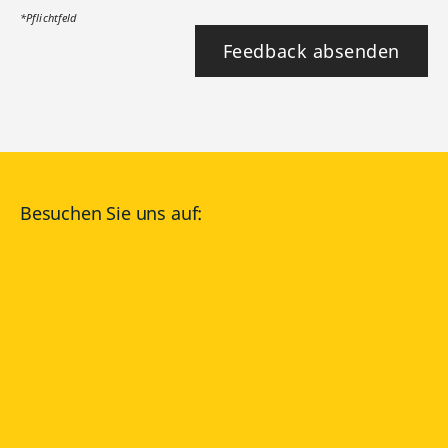
*Pflichtfeld
Feedback absenden
Besuchen Sie uns auf:
facebook
YouTube
Instagram
Langenscheidt
NUTZUNGSBEDINGUNGEN