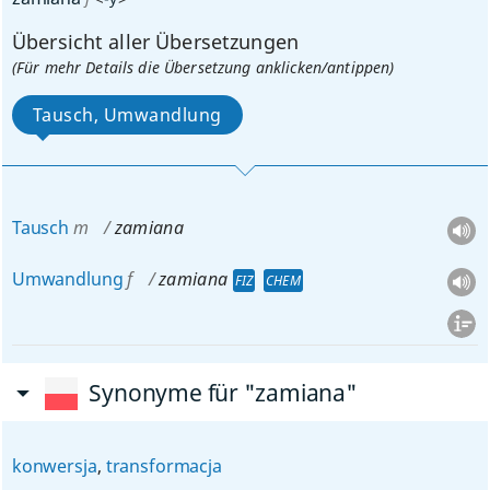
Übersicht aller Übersetzungen
(Für mehr Details die Übersetzung anklicken/antippen)
Tausch, Umwandlung
Tausch
m
zamiana
Umwandlung
f
zamiana
FIZ
CHEM
Synonyme für "zamiana"
konwersja
,
transformacja