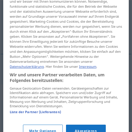
und wir besser mit Ihnen kommunizieren können. Notwendige,
funktionale und statistische Cookies, die für den Betrieb der Webseite
Ausbesserung
f
und der statistischen Auswertung unserer Webseite erforderlich sind,
werden auf Grundlage unserer Vorauswahl immer auf Ihrem Endgerät
Übersicht aller Übersetzungen
gespeichert. Marketing-Cookies und Cookies, die der Bereitstellung
personalisierter Werbung dienen, werden nur gespeichert, wenn Sie uns
(Für mehr Details die Übersetzung anklicken/antippen)
durch einen Klick auf den „Akzeptieren“-Button Ihr Einverständnis
geben. Klicken Sie ansonsten auf „Fortfahren ohne Akzeptieren“. Sie
naprawa, remont
können Ihre Einwilligung jederzeit für zukünftige Besuche unserer
Webseite widerrufen. Wenn Sie weitere Informationen zu den Cookies
und den Anpassungsmöglichkeiten möchten, klicken Sie einfach auf den
Button „Mehr Optionen“. Weitergehende Hinweise zu der
Datenverarbeitung entnehmen Sie ansonsten unserer
Datenschutzerklärung
. Hier finden Sie unser
Impressum
.
naprawa
,
remont
Ausbesserung
Wir und unsere Partner verarbeiten Daten, um
Folgendes bereitzustellen:
Genaue Geolocation-Daten verwenden. Geräteeigenschaften zur
Synonyme für "Ausbesserung"
Identifikation aktiv abfragen. Speichern von und/oder Zugriff auf
Informationen auf einem Gerät. Personalisierte Werbung und Inhalte,
Messung von Werbung und Inhalten, Zielgruppenforschung und
Entwicklung von Dienstleistungen.
Ersatz
Liste der Partner (Lieferanten)
© OpenThesaurus.de
Mehr Optionen
Akzeptieren