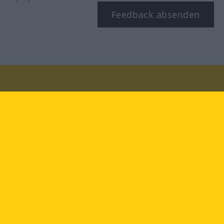
Feedback absenden
Besuchen Sie uns auf:
facebook
YouTube
Instagram
Langenscheidt
NUTZUNGSBEDINGUNGEN