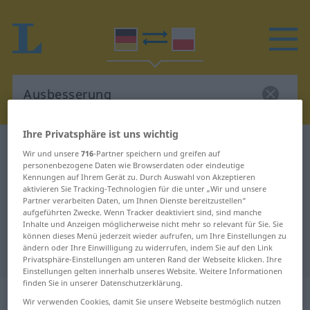
Ihre Privatsphäre ist uns wichtig
Deutsch-Polnisch Wörterbuch
Ausbesserung
Wir und unsere
716
-Partner speichern und greifen auf
Deutsch-Polnisch Übersetzung für
personenbezogene Daten wie Browserdaten oder eindeutige
Kennungen auf Ihrem Gerät zu. Durch Auswahl von Akzeptieren
"Ausbesserung"
aktivieren Sie Tracking-Technologien für die unter „Wir und unsere
Partner verarbeiten Daten, um Ihnen Dienste bereitzustellen“
aufgeführten Zwecke. Wenn Tracker deaktiviert sind, sind manche
Inhalte und Anzeigen möglicherweise nicht mehr so relevant für Sie. Sie
"Ausbesserung" Polnisch
können dieses Menü jederzeit wieder aufrufen, um Ihre Einstellungen zu
ändern oder Ihre Einwilligung zu widerrufen, indem Sie auf den Link
Übersetzung
Privatsphäre-Einstellungen am unteren Rand der Webseite klicken. Ihre
Einstellungen gelten innerhalb unseres Website. Weitere Informationen
finden Sie in unserer Datenschutzerklärung.
„Ausbesserung“
: Femininum
Wir verwenden Cookies, damit Sie unsere Webseite bestmöglich nutzen