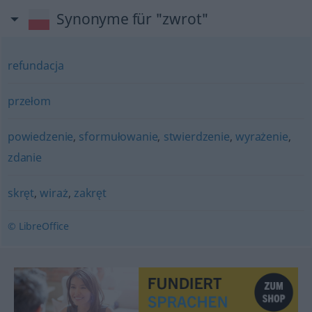
Synonyme für "zwrot"
refundacja
przełom
powiedzenie
,
sformułowanie
,
stwierdzenie
,
wyrażenie
,
zdanie
skręt
,
wiraż
,
zakręt
© LibreOffice