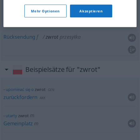
Wende
f
zwrot
przełom
Mehr Optionen
Akzeptieren
Zuwendung
f
zwrot
zainteresowanie
Rücksendung
f
zwrot
przesyłka
Beispielsätze für "zwrot"
upominać
się
o
zwrot
GEN
zurückfordern
AKK
m
utarty
zwrot
Gemeinplatz
m