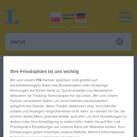
Polnisch-Deutsch Wörterbuch
zwrot
Ihre Privatsphäre ist uns wichtig
Polnisch-Deutsch Übersetzung für
Wir und unsere
716
-Partner speichern und greifen auf
"zwrot"
personenbezogene Daten wie Browserdaten oder eindeutige
Kennungen auf Ihrem Gerät zu. Durch Auswahl von Akzeptieren
aktivieren Sie Tracking-Technologien für die unter „Wir und unsere
Partner verarbeiten Daten, um Ihnen Dienste bereitzustellen“
"zwrot" Deutsch Übersetzung
aufgeführten Zwecke. Wenn Tracker deaktiviert sind, sind manche
Inhalte und Anzeigen möglicherweise nicht mehr so relevant für Sie. Sie
können dieses Menü jederzeit wieder aufrufen, um Ihre Einstellungen zu
„zwrot“
: rodzaj męski
ändern oder Ihre Einwilligung zu widerrufen, indem Sie auf den Link
Privatsphäre-Einstellungen am unteren Rand der Webseite klicken. Ihre
Einstellungen gelten innerhalb unseres Website. Weitere Informationen
zwrot
m
<
-u
;
-y
>
finden Sie in unserer Datenschutzerklärung.