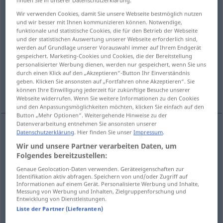
Wir verwenden Cookies, damit Sie unsere Webseite bestmöglich nutzen
Übersicht aller Übersetzungen
und wir besser mit Ihnen kommunizieren können. Notwendige,
(Für mehr Details die Übersetzung anklicken/antippen)
funktionale und statistische Cookies, die für den Betrieb der Webseite
und der statistischen Auswertung unserer Webseite erforderlich sind,
werden auf Grundlage unserer Vorauswahl immer auf Ihrem Endgerät
Rückgabe, Rückzahlung, Rückerstattung,
gespeichert. Marketing-Cookies und Cookies, die der Bereitstellung
Wendung, Wende
personalisierter Werbung dienen, werden nur gespeichert, wenn Sie uns
durch einen Klick auf den „Akzeptieren“-Button Ihr Einverständnis
geben. Klicken Sie ansonsten auf „Fortfahren ohne Akzeptieren“. Sie
Zuwendung, Rücksendung
können Ihre Einwilligung jederzeit für zukünftige Besuche unserer
Webseite widerrufen. Wenn Sie weitere Informationen zu den Cookies
und den Anpassungsmöglichkeiten möchten, klicken Sie einfach auf den
Button „Mehr Optionen“. Weitergehende Hinweise zu der
Datenverarbeitung entnehmen Sie ansonsten unserer
Datenschutzerklärung
. Hier finden Sie unser
Impressum
.
Rückgabe
f
zwrot
zwrócenie
Wir und unsere Partner verarbeiten Daten, um
Folgendes bereitzustellen:
Rückzahlung
f
zwrot
pieniędzy
Genaue Geolocation-Daten verwenden. Geräteeigenschaften zur
Identifikation aktiv abfragen. Speichern von und/oder Zugriff auf
Informationen auf einem Gerät. Personalisierte Werbung und Inhalte,
Rückerstattung
f
zwrot
kosztów
Messung von Werbung und Inhalten, Zielgruppenforschung und
Entwicklung von Dienstleistungen.
Liste der Partner (Lieferanten)
Wendung
f
a.
zwrot
skręt
GRAM