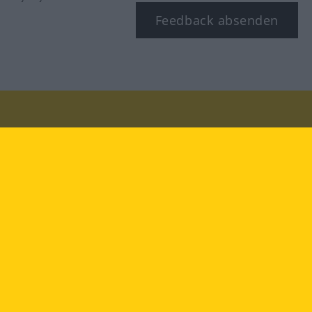
Feedback absenden
Besuchen Sie uns auf:
facebook
YouTube
Instagram
Langenscheidt
NUTZUNGSBEDINGUNGEN