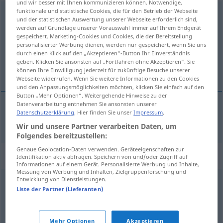
und wir besser mit Ihnen kommunizieren können. Notwendige,
funktionale und statistische Cookies, die für den Betrieb der Webseite
Stellvertretung
f
und der statistischen Auswertung unserer Webseite erforderlich sind,
werden auf Grundlage unserer Vorauswahl immer auf Ihrem Endgerät
Übersicht aller Übersetzungen
gespeichert. Marketing-Cookies und Cookies, die der Bereitstellung
personalisierter Werbung dienen, werden nur gespeichert, wenn Sie uns
(Für mehr Details die Übersetzung anklicken/antippen)
durch einen Klick auf den „Akzeptieren“-Button Ihr Einverständnis
geben. Klicken Sie ansonsten auf „Fortfahren ohne Akzeptieren“. Sie
zastępstwo
können Ihre Einwilligung jederzeit für zukünftige Besuche unserer
Webseite widerrufen. Wenn Sie weitere Informationen zu den Cookies
und den Anpassungsmöglichkeiten möchten, klicken Sie einfach auf den
Button „Mehr Optionen“. Weitergehende Hinweise zu der
Datenverarbeitung entnehmen Sie ansonsten unserer
Datenschutzerklärung
. Hier finden Sie unser
Impressum
.
zastępstwo
Stellvertretung
Wir und unsere Partner verarbeiten Daten, um
Folgendes bereitzustellen:
Genaue Geolocation-Daten verwenden. Geräteeigenschaften zur
Synonyme für "Stellvertretung"
Identifikation aktiv abfragen. Speichern von und/oder Zugriff auf
Informationen auf einem Gerät. Personalisierte Werbung und Inhalte,
Messung von Werbung und Inhalten, Zielgruppenforschung und
Entwicklung von Dienstleistungen.
Vertretung
,
Ersatz
Liste der Partner (Lieferanten)
© OpenThesaurus.de
Mehr Optionen
Akzeptieren