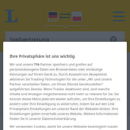
Ihre Privatsphäre ist uns wichtig
Deutsch-Polnisch Wörterbuch
Stellvertretung
Wir und unsere
716
-Partner speichern und greifen auf
Deutsch-Polnisch Übersetzung für
personenbezogene Daten wie Browserdaten oder eindeutige
Kennungen auf Ihrem Gerät zu. Durch Auswahl von Akzeptieren
"Stellvertretung"
aktivieren Sie Tracking-Technologien für die unter „Wir und unsere
Partner verarbeiten Daten, um Ihnen Dienste bereitzustellen“
aufgeführten Zwecke. Wenn Tracker deaktiviert sind, sind manche
Inhalte und Anzeigen möglicherweise nicht mehr so relevant für Sie. Sie
"Stellvertretung" Polnisch
können dieses Menü jederzeit wieder aufrufen, um Ihre Einstellungen zu
ändern oder Ihre Einwilligung zu widerrufen, indem Sie auf den Link
Übersetzung
Privatsphäre-Einstellungen am unteren Rand der Webseite klicken. Ihre
Einstellungen gelten innerhalb unseres Website. Weitere Informationen
finden Sie in unserer Datenschutzerklärung.
„Stellvertretung“
: Femininum
Wir verwenden Cookies, damit Sie unsere Webseite bestmöglich nutzen