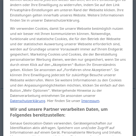
ändern oder Ihre Einwilligung zu widerrufen, indem Sie auf den Link
untersuchen
v/t
<
sans ge
>
Privatsphäre-Einstellungen am unteren Rand der Webseite klicken. Ihre
Einstellungen gelten innerhalb unseres Website. Weitere Informationen
Übersicht aller Übersetzungen
finden Sie in unserer Datenschutzerklärung.
(Für mehr Details die Übersetzung anklicken/antippen)
Wir verwenden Cookies, damit Sie unsere Webseite bestmöglich nutzen
und wir besser mit Ihnen kommunizieren können. Notwendige,
funktionale und statistische Cookies, die für den Betrieb der Webseite
examiner, étudier, analyser, sonder, explorer
und der statistischen Auswertung unserer Webseite erforderlich sind,
werden auf Grundlage unserer Vorauswahl immer auf Ihrem Endgerät
gespeichert. Marketing-Cookies und Cookies, die der Bereitstellung
rechercher, examiner, étudier, enquêter sur
personalisierter Werbung dienen, werden nur gespeichert, wenn Sie uns
durch einen Klick auf den „Akzeptieren“-Button Ihr Einverständnis
geben. Klicken Sie ansonsten auf „Fortfahren ohne Akzeptieren“. Sie
vérifier, contrôler, inspecter, visiter, contrôler
können Ihre Einwilligung jederzeit für zukünftige Besuche unserer
Webseite widerrufen. Wenn Sie weitere Informationen zu den Cookies
und den Anpassungsmöglichkeiten möchten, klicken Sie einfach auf den
Button „Mehr Optionen“. Weitergehende Hinweise zu der
Datenverarbeitung entnehmen Sie ansonsten unserer
Datenschutzerklärung
. Hier finden Sie unser
Impressum
.
examiner
untersuchen
Beschaffenheit, Funktion
Wir und unsere Partner verarbeiten Daten, um
Folgendes bereitzustellen:
a.
MED
Genaue Geolocation-Daten verwenden. Geräteeigenschaften zur
Identifikation aktiv abfragen. Speichern von und/oder Zugriff auf
étudier
untersuchen
wissenschaftlich
Informationen auf einem Gerät. Personalisierte Werbung und Inhalte,