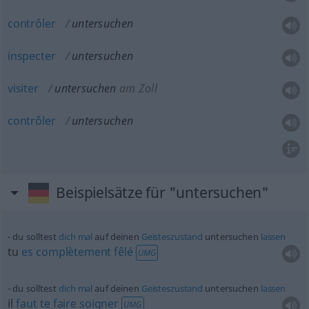
contrôler
untersuchen
inspecter
untersuchen
visiter
untersuchen
am Zoll
contrôler
untersuchen
Beispielsätze für "untersuchen"
du solltest
dich
mal
auf deinen
Geisteszustand
untersuchen
lassen
tu
es
complètement
fêlé
UMG
du solltest
dich
mal
auf deinen
Geisteszustand
untersuchen
lassen
il
faut
te
faire
soigner
UMG