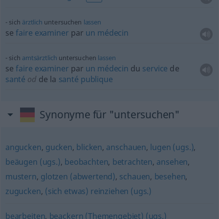
sich
ärztlich
untersuchen
lassen
se
faire
examiner
par
un
médecin
sich
amtsärztlich
untersuchen
lassen
se
faire
examiner
par
un
médecin
du
service
de
santé
od
de la
santé
publique
Synonyme für "untersuchen"
angucken
,
gucken
,
blicken
,
anschauen
,
lugen (ugs.)
,
beäugen (ugs.)
,
beobachten
,
betrachten
,
ansehen
,
mustern
,
glotzen (abwertend)
,
schauen
,
besehen
,
zugucken
,
(sich etwas) reinziehen (ugs.)
bearbeiten
,
beackern (Themengebiet) (ugs.)