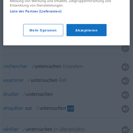
Messung von Werbung und Inhalten, Zielgruppenforschung und
Entwicklung von Dienstleistungen.
analyser
untersuchen
CHEM
Liste der Partner (Lieferanten)
sonder
untersuchen
Boden
Mehr Optionen
Akzeptieren
explorer
untersuchen
rechercher
untersuchen
Ursachen
examiner
untersuchen
Fall
étudier
untersuchen
enquêter
sur
untersuchen
JUR
vérifier
untersuchen
(≈ überprüfen)