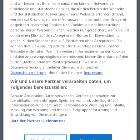
und wir besser mit Ihnen kommunizieren können. Notwendige,
beäugen
funktionale und statistische Cookies, die für den Betrieb der Webseite
v/t
<
sans ge
>
und der statistischen Auswertung unserer Webseite erforderlich sind,
werden auf Grundlage unserer Vorauswahl immer auf Ihrem Endgerät
Übersicht aller Übersetzungen
gespeichert. Marketing-Cookies und Cookies, die der Bereitstellung
(Für mehr Details die Übersetzung anklicken/antippen)
personalisierter Werbung dienen, werden nur gespeichert, wenn Sie uns
durch einen Klick auf den „Akzeptieren“-Button Ihr Einverständnis
geben. Klicken Sie ansonsten auf „Fortfahren ohne Akzeptieren“. Sie
observer, examiner
können Ihre Einwilligung jederzeit für zukünftige Besuche unserer
Webseite widerrufen. Wenn Sie weitere Informationen zu den Cookies
und den Anpassungsmöglichkeiten möchten, klicken Sie einfach auf den
Button „Mehr Optionen“. Weitergehende Hinweise zu der
Datenverarbeitung entnehmen Sie ansonsten unserer
Datenschutzerklärung
. Hier finden Sie unser
Impressum
.
observer
beäugen
Wir und unsere Partner verarbeiten Daten, um
Folgendes bereitzustellen:
examiner
beäugen
Genaue Geolocation-Daten verwenden. Geräteeigenschaften zur
Identifikation aktiv abfragen. Speichern von und/oder Zugriff auf
Informationen auf einem Gerät. Personalisierte Werbung und Inhalte,
Messung von Werbung und Inhalten, Zielgruppenforschung und
Synonyme für "beäugen"
Entwicklung von Dienstleistungen.
Liste der Partner (Lieferanten)
angucken
,
gucken
,
blicken
,
anschauen
,
lugen (ugs.)
,