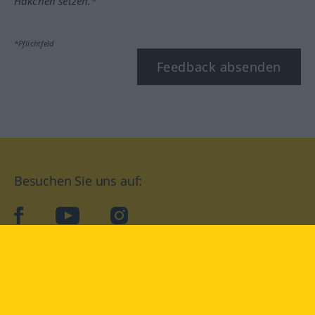
Häkchen setzen.*
*Pflichtfeld
Feedback absenden
Besuchen Sie uns auf:
facebook
YouTube
Instagram
Langenscheidt