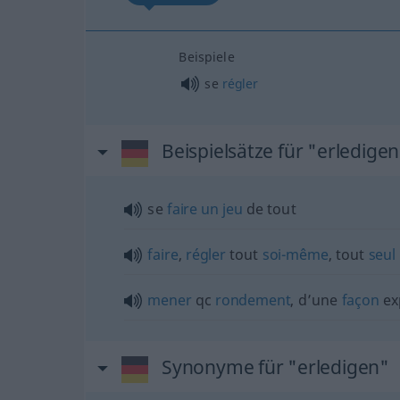
Beispiele
se
régler
Beispielsätze für "erledige
se
faire
un
jeu
de tout
faire
,
régler
tout
soi-même
, tout
seul
mener
qc
rondement
, d’une
façon
ex
Synonyme für "erledigen"