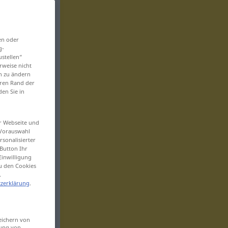
en oder
g-
ustellen“
rweise nicht
en zu ändern
eren Rand der
den Sie in
er Webseite und
 Vorauswahl
sonalisierter
Button Ihr
Einwilligung
zu den Cookies
.
zerklärung
.
eichern von
sung von