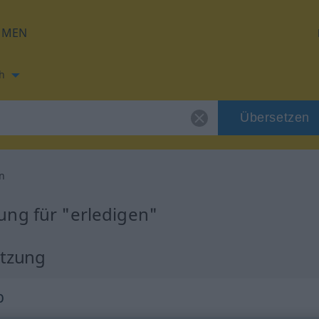
HMEN
h
Übersetzen
en
ung für "erledigen"
etzung
b