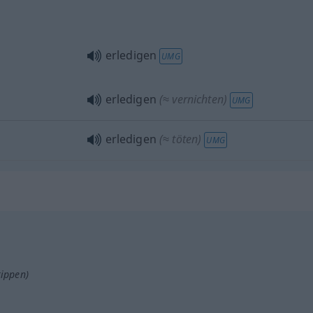
erledigen
UMG
erledigen
(≈ vernichten)
UMG
erledigen
(≈ töten)
UMG
tippen)