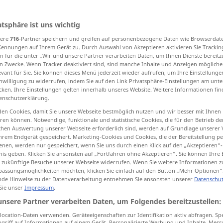
atsphäre ist uns wichtig
sere
716
-Partner speichern und greifen auf personenbezogene Daten wie Browserdat
tippen)
Kennungen auf Ihrem Gerät zu. Durch Auswahl von Akzeptieren aktivieren Sie Trackin
n für die unter „Wir und unsere Partner verarbeiten Daten, um Ihnen Dienste bereitz
écuter, mettre à jour
n Zwecke. Wenn Tracker deaktiviert sind, sind manche Inhalte und Anzeigen mögliche
evant für Sie. Sie können dieses Menü jederzeit wieder aufrufen, um Ihre Einstellung
inwilligung zu widerrufen, indem Sie auf den Link Privatsphäre-Einstellungen am unt
cken. Ihre Einstellungen gelten innerhalb unseres Website. Weitere Informationen fin
liquider
accomplir, s’acquitter de
enschutzerklärung.
en Cookies, damit Sie unsere Webseite bestmöglich nutzen und wir besser mit Ihnen
en können. Notwendige, funktionale und statistische Cookies, die für den Betrieb d
ischen Auswertung unserer Webseite erforderlich sind, werden auf Grundlage unserer
erledigen
Arbeit, Aufgabe
hrem Endgerät gespeichert. Marketing-Cookies und Cookies, die der Bereitstellung per
nen, werden nur gespeichert, wenn Sie uns durch einen Klick auf den „Akzeptieren“-
nis geben. Klicken Sie ansonsten auf „Fortfahren ohne Akzeptieren“. Sie können Ihre 
ür zukünftige Besuche unserer Webseite widerrufen. Wenn Sie weitere Informationen 
erledigen
assungsmöglichkeiten möchten, klicken Sie einfach auf den Button „Mehr Optionen“
de Hinweise zu der Datenverarbeitung entnehmen Sie ansonsten unserer
Datenschut
 Sie unser
Impressum
.
erledigen
laufende Geschäfte
unsere Partner verarbeiten Daten, um Folgendes bereitzustellen:
ocation-Daten verwenden. Geräteeigenschaften zur Identifikation aktiv abfragen. Sp
griff auf Informationen auf einem Gerät. Personalisierte Werbung und Inhalte, Mes