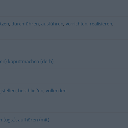
tzen
,
durchführen
,
ausführen
,
verrichten
,
realisieren
,
en) kaputtmachen (derb)
gstellen
,
beschließen
,
vollenden
 (ugs.)
,
aufhören (mit)