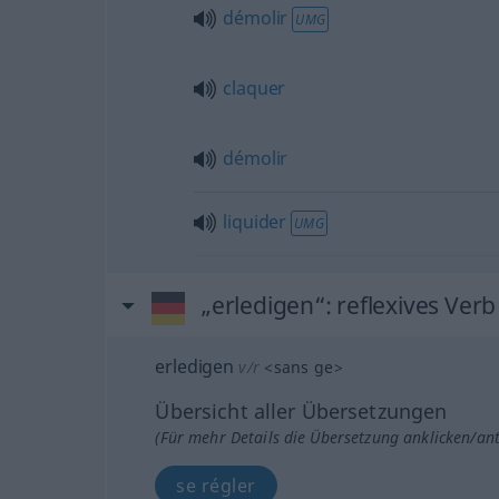
démolir
UMG
claquer
démolir
liquider
UMG
„erledigen“
: reflexives Verb
erledigen
v/r
<
sans ge
>
Übersicht aller Übersetzungen
(Für mehr Details die Übersetzung anklicken/an
se régler