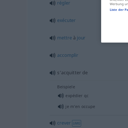
régler
Werbung und
Liste der P
exécuter
mettre
à
jour
accomplir
s’acquitter de
Beispiele
expédier
qc
je m’en occupe
crever
UMG