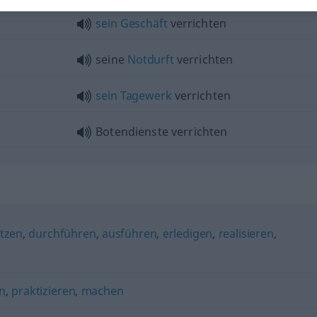
sein
Geschäft
verrichten
seine
Notdurft
verrichten
sein
Tagewerk
verrichten
Botendienste verrichten
tzen
,
durchführen
,
ausführen
,
erledigen
,
realisieren
,
n
,
praktizieren
,
machen