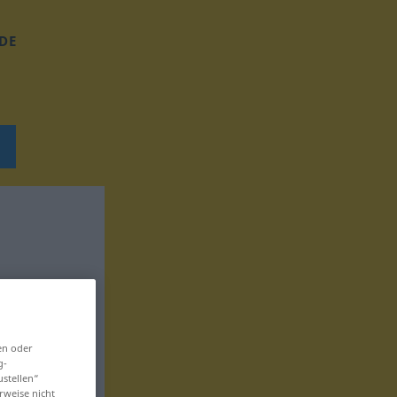
DE
en oder
g-
ustellen“
rweise nicht