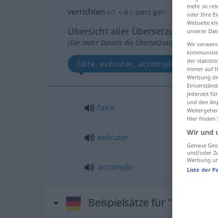
mehr so rel
verrichten
v/t
<
-e-
;
sans ge
>
oder Ihre E
Webseite kli
Übersicht aller Übersetzungen
unserer Dat
(Für mehr Details die Übersetzung anklicken/an
Wir verwend
kommunizier
der statist
faire, exécuter, accomplir
immer auf I
Werbung die
Einverständ
jederzeit f
und den Anp
faire
Weitergehen
Hier finden
Wir und 
exécuter
Genaue Geol
und/oder Zu
Werbung und
accomplir
Liste der P
Beispielsätze für "verrichte