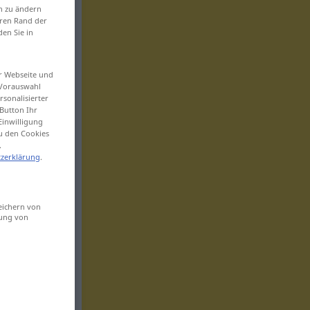
en zu ändern
eren Rand der
den Sie in
er Webseite und
 Vorauswahl
sonalisierter
Button Ihr
Einwilligung
zu den Cookies
.
zerklärung
.
eichern von
sung von