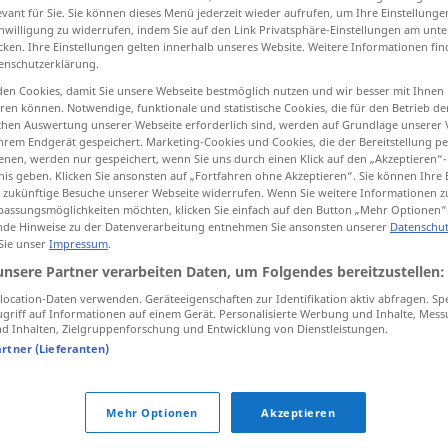
evant für Sie. Sie können dieses Menü jederzeit wieder aufrufen, um Ihre Einstellung
inwilligung zu widerrufen, indem Sie auf den Link Privatsphäre-Einstellungen am unt
cken. Ihre Einstellungen gelten innerhalb unseres Website. Weitere Informationen fin
enschutzerklärung.
tippen)
en Cookies, damit Sie unsere Webseite bestmöglich nutzen und wir besser mit Ihnen
en können. Notwendige, funktionale und statistische Cookies, die für den Betrieb d
ischen Auswertung unserer Webseite erforderlich sind, werden auf Grundlage unserer
hrem Endgerät gespeichert. Marketing-Cookies und Cookies, die der Bereitstellung per
nen, werden nur gespeichert, wenn Sie uns durch einen Klick auf den „Akzeptieren“-
nis geben. Klicken Sie ansonsten auf „Fortfahren ohne Akzeptieren“. Sie können Ihre 
ür zukünftige Besuche unserer Webseite widerrufen. Wenn Sie weitere Informationen 
assungsmöglichkeiten möchten, klicken Sie einfach auf den Button „Mehr Optionen“
verrichten
Arbeit, Aufgabe
de Hinweise zu der Datenverarbeitung entnehmen Sie ansonsten unserer
Datenschut
 Sie unser
Impressum
.
unsere Partner verarbeiten Daten, um Folgendes bereitzustellen:
verrichten
ocation-Daten verwenden. Geräteeigenschaften zur Identifikation aktiv abfragen. Sp
griff auf Informationen auf einem Gerät. Personalisierte Werbung und Inhalte, Mes
 Inhalten, Zielgruppenforschung und Entwicklung von Dienstleistungen.
verrichten
artner (Lieferanten)
n"
Mehr Optionen
Akzeptieren