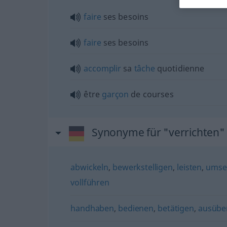
faire
ses besoins
faire
ses besoins
accomplir
sa
tâche
quotidienne
être
garçon
de courses
Synonyme für "verrichten"
abwickeln
,
bewerkstelligen
,
leisten
,
umse
vollführen
handhaben
,
bedienen
,
betätigen
,
ausübe