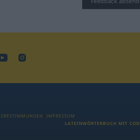
Feedback absend
ook
YouTube
Instagram
TZBESTIMMUNGEN
IMPRESSUM
LATEINWÖRTERBUCH MIT COD