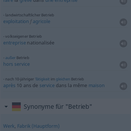
faire
la
grève
dans
une
entreprise
landwirtschaftlicher Betrieb
exploitation
f
agricole
volkseigener Betrieb
entreprise
nationalisée
außer
Betrieb
hors
service
nach 10-jähriger
Tätigkeit
im
gleichen
Betrieb
après
10 ans de
service
dans la même
maison
Synonyme für "Betrieb"
Werk
,
Fabrik (Hauptform)