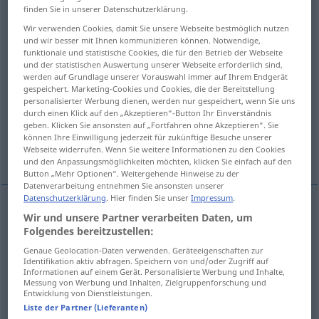
finden Sie in unserer Datenschutzerklärung.
Übersicht aller Übersetzungen
Wir verwenden Cookies, damit Sie unsere Webseite bestmöglich nutzen
und wir besser mit Ihnen kommunizieren können. Notwendige,
(Für mehr Details die Übersetzung anklicken/antippen)
funktionale und statistische Cookies, die für den Betrieb der Webseite
und der statistischen Auswertung unserer Webseite erforderlich sind,
entreprise, établissement, exploitation
werden auf Grundlage unserer Vorauswahl immer auf Ihrem Endgerät
gespeichert. Marketing-Cookies und Cookies, die der Bereitstellung
personalisierter Werbung dienen, werden nur gespeichert, wenn Sie uns
marche, fonctionnement
durch einen Klick auf den „Akzeptieren“-Button Ihr Einverständnis
geben. Klicken Sie ansonsten auf „Fortfahren ohne Akzeptieren“. Sie
können Ihre Einwilligung jederzeit für zukünftige Besuche unserer
Webseite widerrufen. Wenn Sie weitere Informationen zu den Cookies
animation, remue-ménage
und den Anpassungsmöglichkeiten möchten, klicken Sie einfach auf den
Button „Mehr Optionen“. Weitergehende Hinweise zu der
Datenverarbeitung entnehmen Sie ansonsten unserer
Datenschutzerklärung
. Hier finden Sie unser
Impressum
.
Wir und unsere Partner verarbeiten Daten, um
entreprise
f
Betrieb
(≈ Unternehmen)
Folgendes bereitzustellen:
Genaue Geolocation-Daten verwenden. Geräteeigenschaften zur
établissement
m
Betrieb
Identifikation aktiv abfragen. Speichern von und/oder Zugriff auf
Informationen auf einem Gerät. Personalisierte Werbung und Inhalte,
Messung von Werbung und Inhalten, Zielgruppenforschung und
exploitation
f
Betrieb
meist
AGR
BERGB
Entwicklung von Dienstleistungen.
Liste der Partner (Lieferanten)