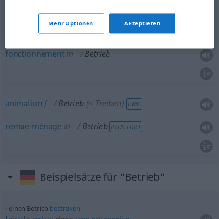
Mehr Optionen
Akzeptieren
marche
f
Betrieb
(≈ Funktionieren)
fonctionnement
m
Betrieb
animation
f
Betrieb
(≈ Treiben)
UMG
remue-ménage
m
Betrieb
PLUS FORT
Beispielsätze für "Betrieb"
einen Betrieb
bestreiken