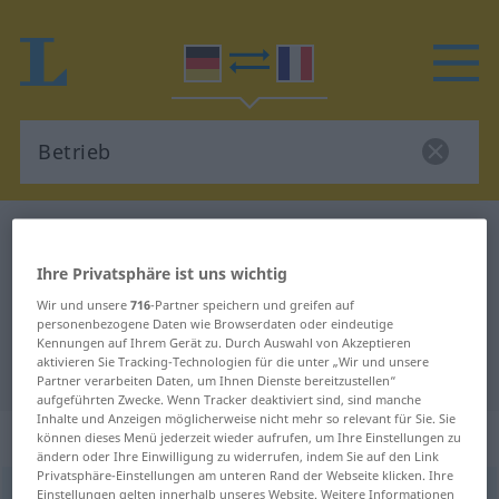
Deutsch-Französisch Wörterbuch
Betrieb
Deutsch-Französisch Übersetzung
Ihre Privatsphäre ist uns wichtig
für "Betrieb"
Wir und unsere
716
-Partner speichern und greifen auf
personenbezogene Daten wie Browserdaten oder eindeutige
Kennungen auf Ihrem Gerät zu. Durch Auswahl von Akzeptieren
aktivieren Sie Tracking-Technologien für die unter „Wir und unsere
"Betrieb" Französisch Übersetzung
Partner verarbeiten Daten, um Ihnen Dienste bereitzustellen“
aufgeführten Zwecke. Wenn Tracker deaktiviert sind, sind manche
Inhalte und Anzeigen möglicherweise nicht mehr so relevant für Sie. Sie
„Betrieb“
: Maskulinum
können dieses Menü jederzeit wieder aufrufen, um Ihre Einstellungen zu
ändern oder Ihre Einwilligung zu widerrufen, indem Sie auf den Link
Privatsphäre-Einstellungen am unteren Rand der Webseite klicken. Ihre
Betrieb
Einstellungen gelten innerhalb unseres Website. Weitere Informationen
[bəˈtriːp]
m
<
Betriebe̸s
;
Betriebe
>