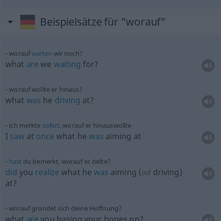
Beispielsätze für "worauf"
worauf
warten
wir noch?
what
are
we
waiting
for?
worauf wollte er hinaus?
what
was
he
driving
at?
ich merkte
sofort
, worauf er hinauswollte
I
saw
at
once
what he
was
aiming at
hast
du bemerkt, worauf er zielte?
did
you
realize
what he
was
aiming (
od
driving)
at?
worauf gründet sich deine Hoffnung?
what
are
you basing your hopes on?