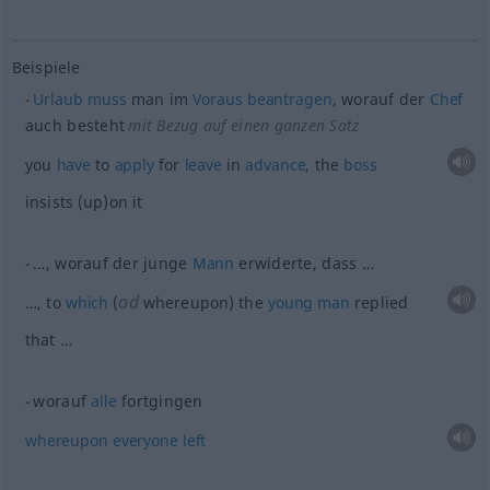
Beispiele
Urlaub
muss
man im
Voraus
beantragen
, worauf der
Chef
auch besteht
mit Bezug auf einen ganzen Satz
you
have
to
apply
for
leave
in
advance
, the
boss
insists (up)on it
…, worauf der junge
Mann
erwiderte, dass …
od
…, to
which
(
whereupon) the
young
man
replied
that …
worauf
alle
fortgingen
whereupon
everyone
left