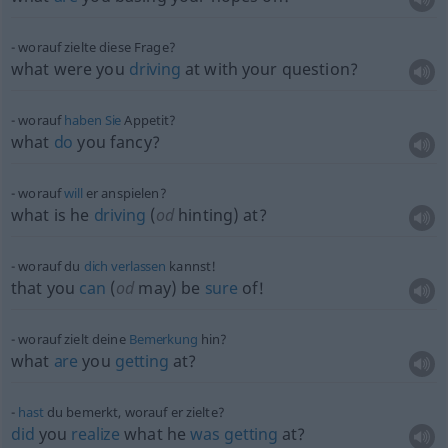
worauf zielte diese Frage?
what were you
driving
at with your question?
worauf
haben
Sie
Appetit?
what
do
you fancy?
worauf
will
er anspielen?
what is he
driving
(
od
hinting) at?
worauf du
dich
verlassen
kannst!
that you
can
(
od
may) be
sure
of!
worauf zielt deine
Bemerkung
hin?
what
are
you
getting
at?
hast
du bemerkt, worauf er zielte?
did
you
realize
what he
was
getting
at?