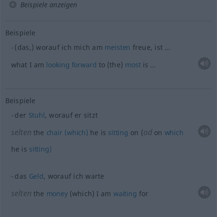
Beispiele anzeigen
Beispiele
(das,) worauf ich mich am
meisten
freue, ist …
what I am
looking
forward
to (the)
most
is …
Beispiele
der
Stuhl
, worauf er sitzt
selten
od
the
chair
(which)
he is
sitting
on (
on
which
he is
sitting)
das
Geld
, worauf ich warte
selten
the
money
(which) I am
waiting
for