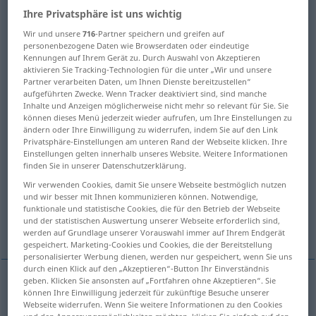
Ihre Privatsphäre ist uns wichtig
Übersicht aller Übersetzungen
Wir und unsere
716
-Partner speichern und greifen auf
(Für mehr Details die Übersetzung anklicken/antippen)
personenbezogene Daten wie Browserdaten oder eindeutige
Kennungen auf Ihrem Gerät zu. Durch Auswahl von Akzeptieren
aktivieren Sie Tracking-Technologien für die unter „Wir und unsere
what are you still waiting for?
Partner verarbeiten Daten, um Ihnen Dienste bereitzustellen“
aufgeführten Zwecke. Wenn Tracker deaktiviert sind, sind manche
Inhalte und Anzeigen möglicherweise nicht mehr so relevant für Sie. Sie
what are you lying on?...
können dieses Menü jederzeit wieder aufrufen, um Ihre Einstellungen zu
ändern oder Ihre Einwilligung zu widerrufen, indem Sie auf den Link
Privatsphäre-Einstellungen am unteren Rand der Webseite klicken. Ihre
what are you saving for?
Einstellungen gelten innerhalb unseres Website. Weitere Informationen
finden Sie in unserer Datenschutzerklärung.
Wir verwenden Cookies, damit Sie unsere Webseite bestmöglich nutzen
what are you thinking of doing?
und wir besser mit Ihnen kommunizieren können. Notwendige,
funktionale und statistische Cookies, die für den Betrieb der Webseite
und der statistischen Auswertung unserer Webseite erforderlich sind,
what are you looking forward to the most?
werden auf Grundlage unserer Vorauswahl immer auf Ihrem Endgerät
gespeichert. Marketing-Cookies und Cookies, die der Bereitstellung
personalisierter Werbung dienen, werden nur gespeichert, wenn Sie uns
durch einen Klick auf den „Akzeptieren“-Button Ihr Einverständnis
geben. Klicken Sie ansonsten auf „Fortfahren ohne Akzeptieren“. Sie
Beispiele
können Ihre Einwilligung jederzeit für zukünftige Besuche unserer
Webseite widerrufen. Wenn Sie weitere Informationen zu den Cookies
worauf wartest du (noch)?