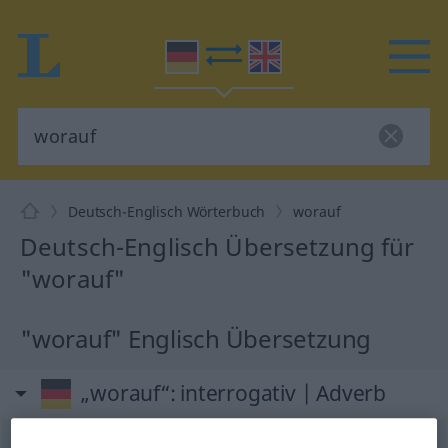
Deutsch-Englisch Wörterbuch
worauf
Deutsch-Englisch Übersetzung für
"worauf"
"worauf" Englisch Übersetzung
„worauf“
: interrogativ | Adverb
worauf
[voˈrauf]
interrog
adv