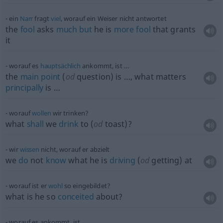
ein
Narr
fragt
viel
, worauf ein Weiser nicht antwortet
the
fool
asks
much
but
he is
more
fool
that grants
it
worauf es
hauptsächlich
ankommt, ist …
the
main
point
(
od
question) is …, what matters
principally
is …
worauf
wollen
wir trinken?
what
shall
we
drink
to (
od
toast)?
wir
wissen
nicht, worauf er abzielt
we
do
not
know
what he is
driving
(
od
getting) at
worauf ist er
wohl
so eingebildet?
what is he so
conceited
about?
worauf es ankommt, ist …