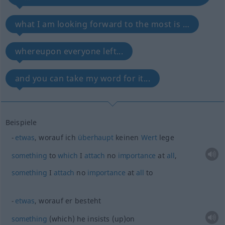
what I am looking forward to the most is …
whereupon everyone left...
and you can take my word for it...
Beispiele
etwas
, worauf ich
überhaupt
keinen
Wert
lege
something
to
which
I
attach
no
importance
at
all
,
something
I
attach
no
importance
at
all
to
etwas
, worauf er besteht
something
(which) he insists (up)on