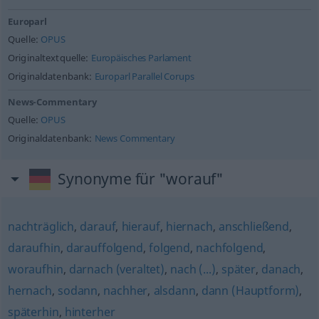
Europarl
Quelle:
OPUS
Originaltextquelle:
Europäisches Parlament
Originaldatenbank:
Europarl Parallel Corups
News-Commentary
Quelle:
OPUS
Originaldatenbank:
News Commentary
Synonyme für "worauf"
nachträglich
,
darauf
,
hierauf
,
hiernach
,
anschließend
,
daraufhin
,
darauffolgend
,
folgend
,
nachfolgend
,
woraufhin
,
darnach (veraltet)
,
nach (...)
,
später
,
danach
,
hernach
,
sodann
,
nachher
,
alsdann
,
dann (Hauptform)
,
späterhin
,
hinterher