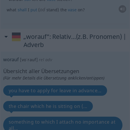
od
what
shall
I
put
(
stand) the
vase
on?
„worauf“
: Relativ…(z.B. Pronomen) |
Adverb
worauf
[voˈrauf]
rel
adv
Übersicht aller Übersetzungen
(Für mehr Details die Übersetzung anklicken/antippen)
you have to apply for leave in advance...
the chair which he is sitting on (...
something to which I attach no importance at
all...