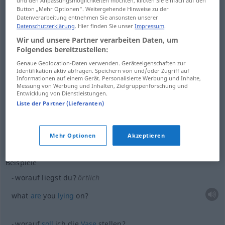
und den Anpassungsmöglichkeiten möchten, klicken Sie einfach auf den
Button „Mehr Optionen“. Weitergehende Hinweise zu der
what
are
you (still)
waiting
for?
Datenverarbeitung entnehmen Sie ansonsten unserer
Datenschutzerklärung
. Hier finden Sie unser
Impressum
.
Wir und unsere Partner verarbeiten Daten, um
worauf sparst du?
Folgendes bereitzustellen:
what
are
you
saving
for?
Genaue Geolocation-Daten verwenden. Geräteeigenschaften zur
Identifikation aktiv abfragen. Speichern von und/oder Zugriff auf
Informationen auf einem Gerät. Personalisierte Werbung und Inhalte,
Messung von Werbung und Inhalten, Zielgruppenforschung und
worauf sinnst du?
Entwicklung von Dienstleistungen.
Liste der Partner (Lieferanten)
what
are
you
thinking
of doing?
Beispiele anzeigen
Mehr Optionen
Akzeptieren
Beispiele
worauf liegst du?
örtlich
what
are
you
lying
on?
worauf
soll
ich die
Vase
stellen?