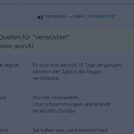
Verwüstung
Verwüsten → siehe „
“
 Quellen für "verwüsten"
ktion geprüft)
he region.
Es sind nun bereits 18 Tage vergangen,
seitdem der Zyklon die Region
verwüstete.
are
Dürren, Hitzewellen,
Überschwemmungen und Brände
verwüsten Europa.
try.
Sie haben das Land zerstört und