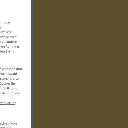
en oder
g-
ustellen“
rweise nicht
en zu ändern
eren Rand der
den Sie in
er Webseite und
 Vorauswahl
sonalisierter
Button Ihr
Einwilligung
zu den Cookies
.
zerklärung
.
eichern von
sung von