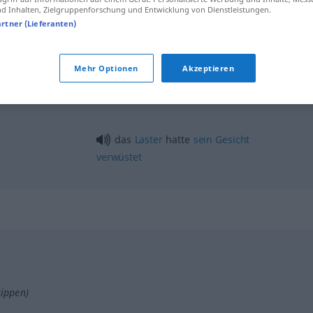
Landstriche
verwüstet
 Inhalten, Zielgruppenforschung und Entwicklung von Dienstleistungen.
artner (Lieferanten)
verwüsten
zerstören
Mehr Optionen
Akzeptieren
verwüsten
FIG
das
Laster
hatte
sein
Gesicht
verwüstet
tippen)