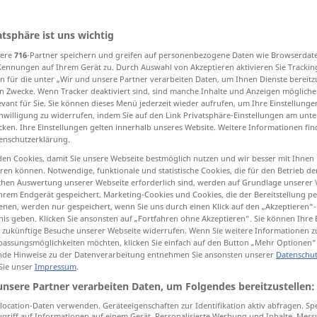
atsphäre ist uns wichtig
sere
716
-Partner speichern und greifen auf personenbezogene Daten wie Browserdat
tippen)
Kennungen auf Ihrem Gerät zu. Durch Auswahl von Akzeptieren aktivieren Sie Trackin
n für die unter „Wir und unsere Partner verarbeiten Daten, um Ihnen Dienste bereitz
destroy
ravage
n Zwecke. Wenn Tracker deaktiviert sind, sind manche Inhalte und Anzeigen mögliche
evant für Sie. Sie können dieses Menü jederzeit wieder aufrufen, um Ihre Einstellung
inwilligung zu widerrufen, indem Sie auf den Link Privatsphäre-Einstellungen am unt
cken. Ihre Einstellungen gelten innerhalb unseres Website. Weitere Informationen fin
enschutzerklärung.
verwüsten
verheeren
en Cookies, damit Sie unsere Webseite bestmöglich nutzen und wir besser mit Ihnen
en können. Notwendige, funktionale und statistische Cookies, die für den Betrieb d
ischen Auswertung unserer Webseite erforderlich sind, werden auf Grundlage unserer
hrem Endgerät gespeichert. Marketing-Cookies und Cookies, die der Bereitstellung per
nen, werden nur gespeichert, wenn Sie uns durch einen Klick auf den „Akzeptieren“-
nis geben. Klicken Sie ansonsten auf „Fortfahren ohne Akzeptieren“. Sie können Ihre 
ür zukünftige Besuche unserer Webseite widerrufen. Wenn Sie weitere Informationen 
assungsmöglichkeiten möchten, klicken Sie einfach auf den Button „Mehr Optionen“
de Hinweise zu der Datenverarbeitung entnehmen Sie ansonsten unserer
Datenschut
aste to) the
der
Gegner
hat das ganze
Land
 Sie unser
Impressum
.
verwüstet
unsere Partner verarbeiten Daten, um Folgendes bereitzustellen:
aged)
large
der
Wirbelsturm
hat weite
ocation-Daten verwenden. Geräteeigenschaften zur Identifikation aktiv abfragen. Sp
griff auf Informationen auf einem Gerät. Personalisierte Werbung und Inhalte, Mes