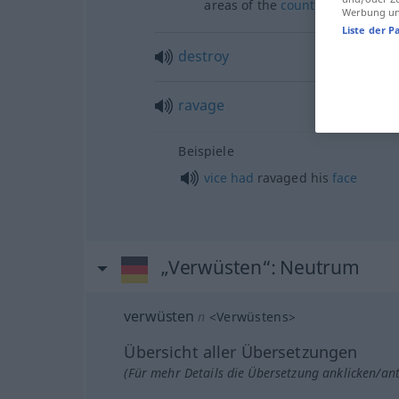
areas of the
country
Werbung und
Liste der P
destroy
ravage
Beispiele
vice
had
ravaged his
face
„Verwüsten“
: Neutrum
verwüsten
n
<
Verwüstens
>
Übersicht aller Übersetzungen
(Für mehr Details die Übersetzung anklicken/an