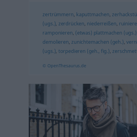
zertrümmern
,
kaputtmachen
,
zerhackstü
(ugs.)
,
zerdrücken
,
niederreißen
,
ruinier
ramponieren
,
(etwas) plattmachen (ugs.)
demolieren
,
zunichtemachen (geh.)
,
vern
(ugs.)
,
torpedieren (geh., fig.)
,
zerschmet
© OpenThesaurus.de