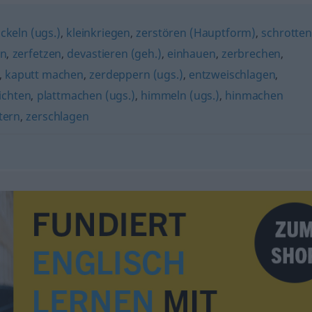
ckeln (ugs.)
,
kleinkriegen
,
zerstören (Hauptform)
,
schrotten
en
,
zerfetzen
,
devastieren (geh.)
,
einhauen
,
zerbrechen
,
,
kaputt machen
,
zerdeppern (ugs.)
,
entzweischlagen
,
ichten
,
plattmachen (ugs.)
,
himmeln (ugs.)
,
hinmachen
tern
,
zerschlagen