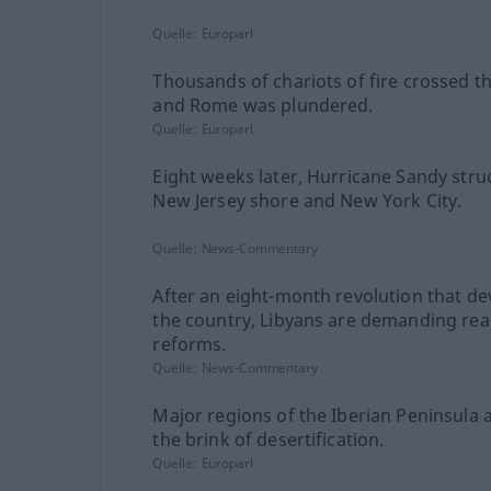
Quelle:
Europarl
Thousands of chariots of fire crossed t
and Rome was plundered.
Quelle:
Europarl
Eight weeks later, Hurricane Sandy stru
New Jersey shore and New York City.
Quelle:
News-Commentary
After an eight-month revolution that de
the country, Libyans are demanding rea
reforms.
Quelle:
News-Commentary
Major regions of the Iberian Peninsula 
the brink of desertification.
Quelle:
Europarl