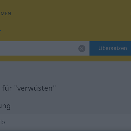
HMEN
Übersetzen
 für "verwüsten"
zung
rb