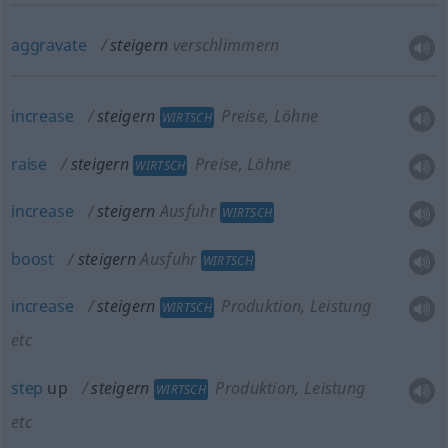
aggravate
steigern
verschlimmern
increase
steigern
Preise, Löhne
WIRTSCH
raise
steigern
Preise, Löhne
WIRTSCH
increase
steigern
Ausfuhr
WIRTSCH
boost
steigern
Ausfuhr
WIRTSCH
increase
steigern
Produktion, Leistung
WIRTSCH
etc
step
up
steigern
Produktion, Leistung
WIRTSCH
etc