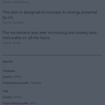
Quelle:
GlobalVoices
This plan is designed to increase its energy potential
by 2%.
Quelle:
Europarl
The excitement was ever increasing and anxiety was
noticeable on all the faces.
Quelle:
Books
Quelle
Tatoeba
Quelle:
OPUS
Originaltextquelle:
Tatoeba
TED
Quelle:
OPUS
Originaltextquelle:
WIT³