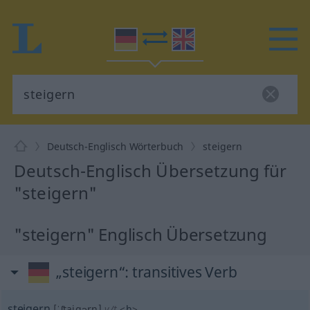
Deutsch-Englisch Wörterbuch
steigern
Deutsch-Englisch Übersetzung für
"steigern"
"steigern" Englisch Übersetzung
„steigern“
: transitives Verb
steigern
[ˈʃtaigərn]
v/t
<
h
>