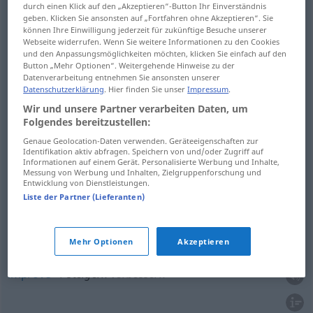
durch einen Klick auf den „Akzeptieren“-Button Ihr Einverständnis
geben. Klicken Sie ansonsten auf „Fortfahren ohne Akzeptieren“. Sie
augment
können Ihre Einwilligung jederzeit für zukünftige Besuche unserer
steigern
vermehren, erhöhen
Webseite widerrufen. Wenn Sie weitere Informationen zu den Cookies
und den Anpassungsmöglichkeiten möchten, klicken Sie einfach auf den
heighten
steigern
vermehren, erhöhen
Button „Mehr Optionen“. Weitergehende Hinweise zu der
Datenverarbeitung entnehmen Sie ansonsten unserer
Datenschutzerklärung
. Hier finden Sie unser
Impressum
.
Wir und unsere Partner verarbeiten Daten, um
Folgendes bereitzustellen:
heighten
steigern
intensivieren
Genaue Geolocation-Daten verwenden. Geräteeigenschaften zur
Identifikation aktiv abfragen. Speichern von und/oder Zugriff auf
Informationen auf einem Gerät. Personalisierte Werbung und Inhalte,
intensify
steigern
intensivieren
Messung von Werbung und Inhalten, Zielgruppenforschung und
Entwicklung von Dienstleistungen.
Liste der Partner (Lieferanten)
increase
steigern
intensivieren
Mehr Optionen
Akzeptieren
improve
steigern
verbessern