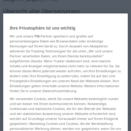
Übersicht aller Übersetzungen
(Für mehr Details die Übersetzung anklicken/antippen)
Ihre Privatsphäre ist uns wichtig
increase, augment, heighten
Wir und unsere
716
-Partner speichern und greifen auf
personenbezogene Daten wie Browserdaten oder eindeutige
heighten, intensify, increase
improve
Kennungen auf Ihrem Gerät zu. Durch Auswahl von Akzeptieren
aktivieren Sie Tracking-Technologien für die unter „Wir und unsere
Partner verarbeiten Daten, um Ihnen Dienste bereitzustellen“
aufgeführten Zwecke. Wenn Tracker deaktiviert sind, sind manche
aggravate
Inhalte und Anzeigen möglicherweise nicht mehr so relevant für Sie. Sie
können dieses Menü jederzeit wieder aufrufen, um Ihre Einstellungen zu
ändern oder Ihre Einwilligung zu widerrufen, indem Sie auf den Link
increase, increase, raise, increase, boost, step
Privatsphäre-Einstellungen am unteren Rand der Webseite klicken. Ihre
up
Einstellungen gelten innerhalb unseres Website. Weitere Informationen
finden Sie in unserer Datenschutzerklärung.
Wir verwenden Cookies, damit Sie unsere Webseite bestmöglich nutzen
compare
und wir besser mit Ihnen kommunizieren können. Notwendige,
funktionale und statistische Cookies, die für den Betrieb der Webseite
und der statistischen Auswertung unserer Webseite erforderlich sind,
werden auf Grundlage unserer Vorauswahl immer auf Ihrem Endgerät
gespeichert. Marketing-Cookies und Cookies, die der Bereitstellung
personalisierter Werbung dienen, werden nur gespeichert, wenn Sie uns
increase
steigern
vermehren, erhöhen