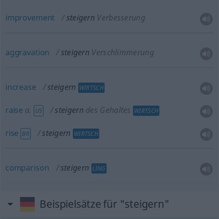
improvement
steigern
Verbesserung
aggravation
steigern
Verschlimmerung
increase
steigern
WIRTSCH
raise
a.
steigern
des Gehaltes
US
WIRTSCH
rise
steigern
BR
WIRTSCH
comparison
steigern
LING
Beispielsätze für "steigern"