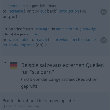
die
Produktion
steigern [einschränken]
to
increase
[limit
od
cut
back]
production
(
od
output)
er hat seine frühere
Leistung
nicht
mehr
erreichen
,
geschweige
(denn) steigern
können
he
wasn’t
able
to
match
his
previous
performance
let
alone
improve
(on) it
Beispielsätze aus externen Quellen
für "steigern"
(nicht von der Langenscheidt Redaktion
geprüft)
Production should be ramped up later.
Quelle:
News-Commentary