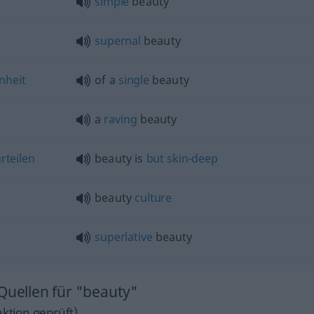
simple
beauty
supernal
beauty
nheit
of a
single
beauty
a
raving
beauty
rteilen
beauty is
but
skin-deep
beauty
culture
superlative
beauty
Quellen für "beauty"
ktion geprüft)