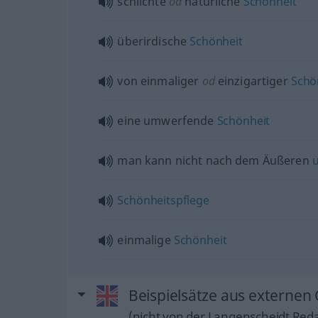
schlichte
od
natürliche
Schönheit
überirdische
Schönheit
von einmaliger
od
einzigartiger
Schö
eine umwerfende
Schönheit
man kann nicht nach dem Äußeren
u
Schönheitspflege
einmalige
Schönheit
Beispielsätze aus externen 
(nicht von der Langenscheidt Reda