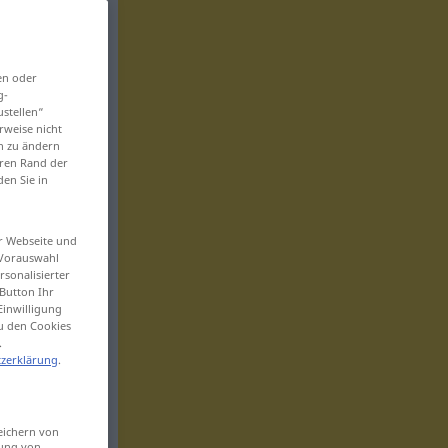
en oder
g-
ustellen“
rweise nicht
en zu ändern
eren Rand der
den Sie in
er Webseite und
 Vorauswahl
sonalisierter
Button Ihr
Einwilligung
zu den Cookies
.
zerklärung
.
eichern von
sung von