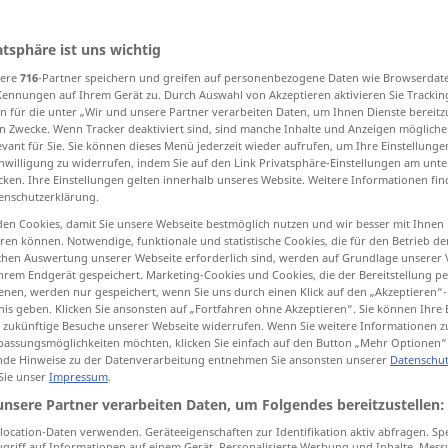
atsphäre ist uns wichtig
sere
716
-Partner speichern und greifen auf personenbezogene Daten wie Browserdat
tippen)
Kennungen auf Ihrem Gerät zu. Durch Auswahl von Akzeptieren aktivieren Sie Trackin
n für die unter „Wir und unsere Partner verarbeiten Daten, um Ihnen Dienste bereitz
nmut
n Zwecke. Wenn Tracker deaktiviert sind, sind manche Inhalte und Anzeigen mögliche
evant für Sie. Sie können dieses Menü jederzeit wieder aufrufen, um Ihre Einstellung
inwilligung zu widerrufen, indem Sie auf den Link Privatsphäre-Einstellungen am unt
cken. Ihre Einstellungen gelten innerhalb unseres Website. Weitere Informationen fin
nheit
Schönheit, Schöner, schöne Person
enschutzerklärung.
en Cookies, damit Sie unsere Webseite bestmöglich nutzen und wir besser mit Ihnen
en können. Notwendige, funktionale und statistische Cookies, die für den Betrieb d
ischen Auswertung unserer Webseite erforderlich sind, werden auf Grundlage unserer
hrem Endgerät gespeichert. Marketing-Cookies und Cookies, die der Bereitstellung per
nen, werden nur gespeichert, wenn Sie uns durch einen Klick auf den „Akzeptieren“-
nis geben. Klicken Sie ansonsten auf „Fortfahren ohne Akzeptieren“. Sie können Ihre 
ür zukünftige Besuche unserer Webseite widerrufen. Wenn Sie weitere Informationen 
beauty
assungsmöglichkeiten möchten, klicken Sie einfach auf den Button „Mehr Optionen“
de Hinweise zu der Datenverarbeitung entnehmen Sie ansonsten unserer
Datenschut
 Sie unser
Impressum
.
unsere Partner verarbeiten Daten, um Folgendes bereitzustellen:
a
thing
of beauty
ocation-Daten verwenden. Geräteeigenschaften zur Identifikation aktiv abfragen. Sp
eren
urteilen
beauty is
but
skin-deep
griff auf Informationen auf einem Gerät. Personalisierte Werbung und Inhalte, Mes