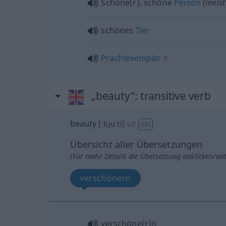
Schöne(r), schöne
Person
(
meist
schönes
Tier
Prachtexemplar
n
„beauty“
: transitive verb
beauty
[ˈbjuːti]
v/t
OBS
Übersicht aller Übersetzungen
(Für mehr Details die Übersetzung anklicken/an
verschönern
verschöne(r)n