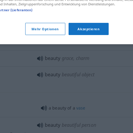
 Inhalten, Zielgruppenforschung und Entwicklung von Dienstleistungen.
artner (Lieferanten)
beauty
admirable quality
UMG
Mehr Optionen
Akzeptieren
anzen
Sache
that is the beauty of it
all
beauty
grace, charm
beauty
beautiful object
a beauty of a
vase
beauty
beautiful person