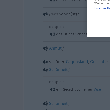
Werbung und
Liste der P
(das)
Schön(st)e
Beispiele
das ist das Schönste an der g
Anmut
f
schöner
Gegenstand
,
Gedicht
n
Schönheit
f
Beispiele
ein Gedicht von einer
Vase
Schönheit
f