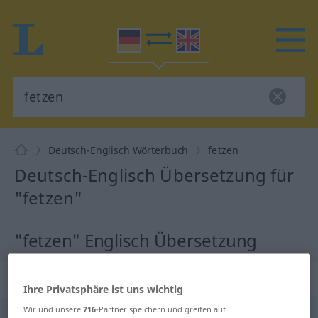
Deutsch-Englisch Wörterbuch
fetzen
Deutsch-Englisch Übersetzung für
"fetzen"
"fetzen" Englisch Übersetzung
„fetzen“
: intransitives Verb
Ihre Privatsphäre ist uns wichtig
Wir und unsere
716
-Partner speichern und greifen auf
fetzen
[ˈfɛtsən]
v/i
<
sein
>
UMG