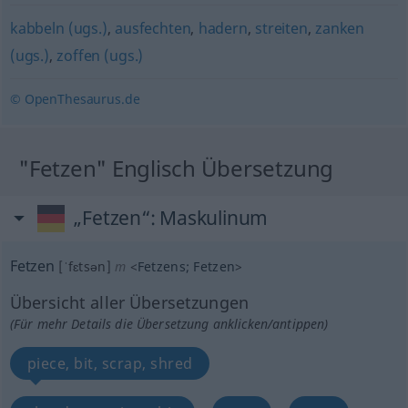
kabbeln (ugs.)
,
ausfechten
,
hadern
,
streiten
,
zanken
(ugs.)
,
zoffen (ugs.)
© OpenThesaurus.de
"Fetzen" Englisch Übersetzung
„Fetzen“
: Maskulinum
Fetzen
[ˈfɛtsən]
m
<
Fetzens
;
Fetzen
>
Übersicht aller Übersetzungen
(Für mehr Details die Übersetzung anklicken/antippen)
piece, bit, scrap, shred