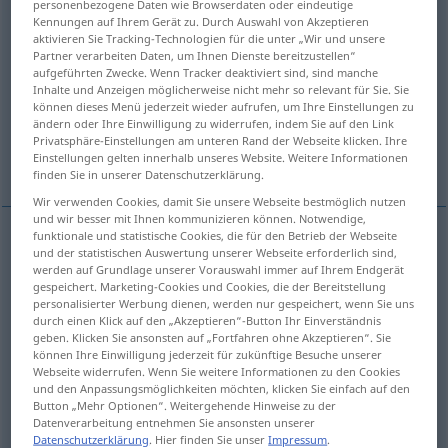
personenbezogene Daten wie Browserdaten oder eindeutige
Kennungen auf Ihrem Gerät zu. Durch Auswahl von Akzeptieren
Übersicht aller Übersetzungen
aktivieren Sie Tracking-Technologien für die unter „Wir und unsere
Partner verarbeiten Daten, um Ihnen Dienste bereitzustellen“
(Für mehr Details die Übersetzung anklicken/antippen)
aufgeführten Zwecke. Wenn Tracker deaktiviert sind, sind manche
Inhalte und Anzeigen möglicherweise nicht mehr so relevant für Sie. Sie
tear, hare
be mind-blowing
können dieses Menü jederzeit wieder aufrufen, um Ihre Einstellungen zu
ändern oder Ihre Einwilligung zu widerrufen, indem Sie auf den Link
Privatsphäre-Einstellungen am unteren Rand der Webseite klicken. Ihre
shout
Einstellungen gelten innerhalb unseres Website. Weitere Informationen
finden Sie in unserer Datenschutzerklärung.
Wir verwenden Cookies, damit Sie unsere Webseite bestmöglich nutzen
und wir besser mit Ihnen kommunizieren können. Notwendige,
funktionale und statistische Cookies, die für den Betrieb der Webseite
und der statistischen Auswertung unserer Webseite erforderlich sind,
tear
fetzen
rasen
werden auf Grundlage unserer Vorauswahl immer auf Ihrem Endgerät
gespeichert. Marketing-Cookies und Cookies, die der Bereitstellung
personalisierter Werbung dienen, werden nur gespeichert, wenn Sie uns
hare
fetzen
rasen
durch einen Klick auf den „Akzeptieren“-Button Ihr Einverständnis
geben. Klicken Sie ansonsten auf „Fortfahren ohne Akzeptieren“. Sie
können Ihre Einwilligung jederzeit für zukünftige Besuche unserer
Webseite widerrufen. Wenn Sie weitere Informationen zu den Cookies
be
mind-blowing
fetzen
mitreißen
<
h
>
und den Anpassungsmöglichkeiten möchten, klicken Sie einfach auf den
Button „Mehr Optionen“. Weitergehende Hinweise zu der
Datenverarbeitung entnehmen Sie ansonsten unserer
Datenschutzerklärung
. Hier finden Sie unser
Impressum
.