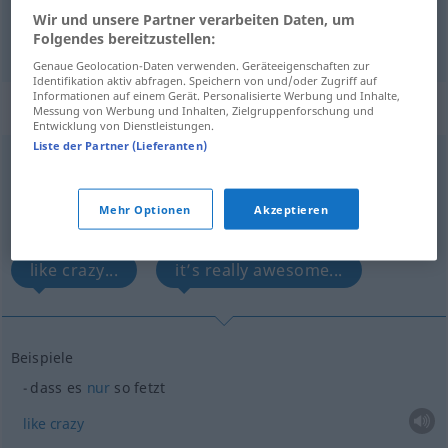
shout
fetzen
herumschreien
<
h
>
Wir und unsere Partner verarbeiten Daten, um
Folgendes bereitzustellen:
Genaue Geolocation-Daten verwenden. Geräteeigenschaften zur
Identifikation aktiv abfragen. Speichern von und/oder Zugriff auf
Informationen auf einem Gerät. Personalisierte Werbung und Inhalte,
„fetzen“
: unpersönliches Verb
Messung von Werbung und Inhalten, Zielgruppenforschung und
Entwicklung von Dienstleistungen.
Liste der Partner (Lieferanten)
fetzen
[ˈfɛtsən]
v/unpers
<
h
>
UMG
Übersicht aller Übersetzungen
Mehr Optionen
Akzeptieren
(Für mehr Details die Übersetzung anklicken/antippen)
like crazy...
it’s really awesome...
Beispiele
dass es
nur
so fetzt
like
crazy