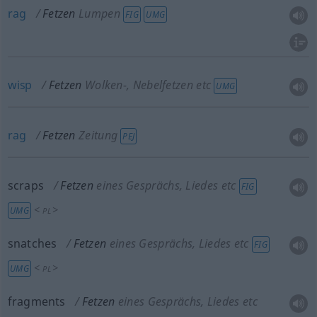
rag
Fetzen
Lumpen
FIG
UMG
wisp
Fetzen
Wolken-, Nebelfetzen etc
UMG
rag
Fetzen
Zeitung
PEJ
scraps
Fetzen
eines Gesprächs, Liedes etc
FIG
<
>
UMG
PL
snatches
Fetzen
eines Gesprächs, Liedes etc
FIG
<
>
UMG
PL
fragments
Fetzen
eines Gesprächs, Liedes etc