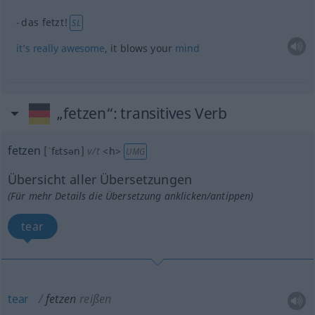
das fetzt!
SL
it’s
really
awesome
, it blows your
mind
„fetzen“
: transitives Verb
fetzen
[ˈfɛtsən]
v/t
<
h
>
UMG
Übersicht aller Übersetzungen
(Für mehr Details die Übersetzung anklicken/antippen)
tear
tear
fetzen
reißen