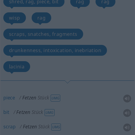
shred, rag, piece, bit
rag
rag
wisp
rag
scraps, snatches, fragments
drunkenness, intoxication, inebriation
lacinia
piece
Fetzen
Stück
UMG
bit
Fetzen
Stück
UMG
scrap
Fetzen
Stück
UMG