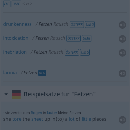
<
>
FIG
UMG
PL
drunkenness
Fetzen
Rausch
ÖSTERR
UMG
intoxication
Fetzen
Rausch
ÖSTERR
UMG
inebriation
Fetzen
Rausch
ÖSTERR
UMG
lacinia
Fetzen
BOT
Beispielsätze für "Fetzen"
sie zerriss den
Bogen
in
lauter
kleine Fetzen
she
tore
the
sheet
up in(to) a
lot
of
little
pieces