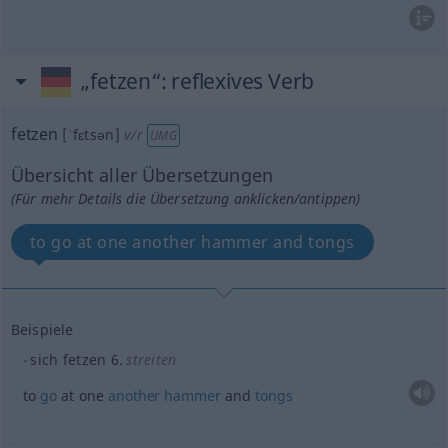
„fetzen“
: reflexives Verb
fetzen
[ˈfɛtsən]
v/r
UMG
Übersicht aller Übersetzungen
(Für mehr Details die Übersetzung anklicken/antippen)
to go at one another hammer and tongs
Beispiele
sich fetzen 6.
streiten
to
go
at one
another
hammer
and
tongs