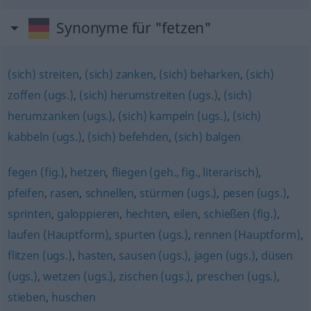
Synonyme für "fetzen"
(sich) streiten
,
(sich) zanken
,
(sich) beharken
,
(sich)
zoffen (ugs.)
,
(sich) herumstreiten (ugs.)
,
(sich)
herumzanken (ugs.)
,
(sich) kampeln (ugs.)
,
(sich)
kabbeln (ugs.)
,
(sich) befehden
,
(sich) balgen
fegen (fig.)
,
hetzen
,
fliegen (geh., fig., literarisch)
,
pfeifen
,
rasen
,
schnellen
,
stürmen (ugs.)
,
pesen (ugs.)
,
sprinten
,
galoppieren
,
hechten
,
eilen
,
schießen (fig.)
,
laufen (Hauptform)
,
spurten (ugs.)
,
rennen (Hauptform)
,
flitzen (ugs.)
,
hasten
,
sausen (ugs.)
,
jagen (ugs.)
,
düsen
(ugs.)
,
wetzen (ugs.)
,
zischen (ugs.)
,
preschen (ugs.)
,
stieben
,
huschen