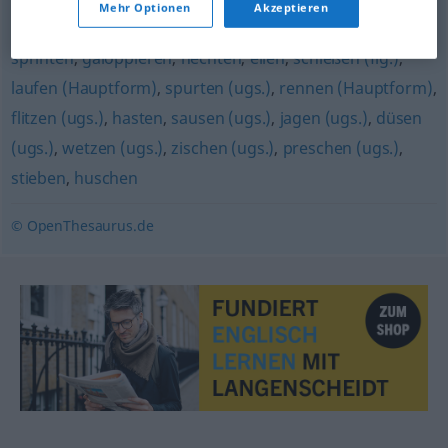
Mehr Optionen
Akzeptieren
pfeifen
,
fetzen (ugs.)
,
rasen
,
schnellen
,
stürmen (ugs.)
,
sprinten
,
galoppieren
,
hechten
,
eilen
,
schießen (fig.)
,
laufen (Hauptform)
,
spurten (ugs.)
,
rennen (Hauptform)
,
flitzen (ugs.)
,
hasten
,
sausen (ugs.)
,
jagen (ugs.)
,
düsen
(ugs.)
,
wetzen (ugs.)
,
zischen (ugs.)
,
preschen (ugs.)
,
stieben
,
huschen
© OpenThesaurus.de