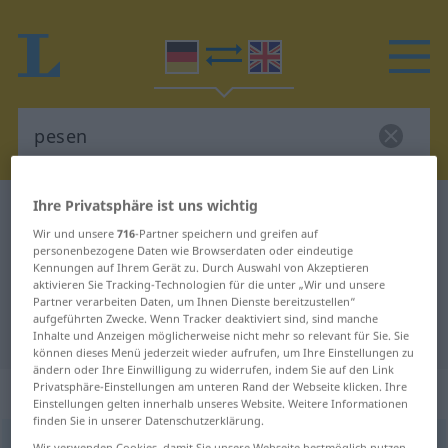
Ihre Privatsphäre ist uns wichtig
Deutsch-Englisch Wörterbuch
pesen
Wir und unsere
716
-Partner speichern und greifen auf
Deutsch-Englisch Übersetzung für
personenbezogene Daten wie Browserdaten oder eindeutige
Kennungen auf Ihrem Gerät zu. Durch Auswahl von Akzeptieren
"pesen"
aktivieren Sie Tracking-Technologien für die unter „Wir und unsere
Partner verarbeiten Daten, um Ihnen Dienste bereitzustellen“
aufgeführten Zwecke. Wenn Tracker deaktiviert sind, sind manche
"pesen" Englisch Übersetzung
Inhalte und Anzeigen möglicherweise nicht mehr so relevant für Sie. Sie
können dieses Menü jederzeit wieder aufrufen, um Ihre Einstellungen zu
ändern oder Ihre Einwilligung zu widerrufen, indem Sie auf den Link
Privatsphäre-Einstellungen am unteren Rand der Webseite klicken. Ihre
„pesen“
: intransitives Verb
Einstellungen gelten innerhalb unseres Website. Weitere Informationen
finden Sie in unserer Datenschutzerklärung.
pesen
[ˈpeːzən]
v/i
<
sein
>
UMG
Wir verwenden Cookies, damit Sie unsere Webseite bestmöglich nutzen