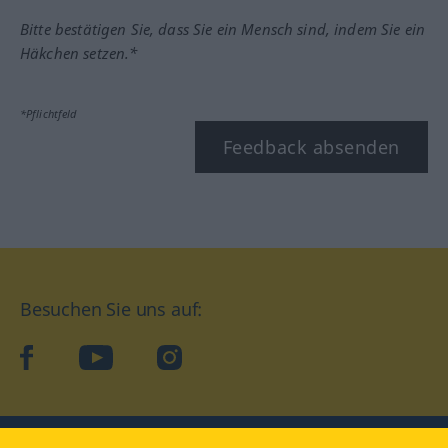
Bitte bestätigen Sie, dass Sie ein Mensch sind, indem Sie ein
Häkchen setzen.*
*Pflichtfeld
Feedback absenden
Besuchen Sie uns auf:
facebook
YouTube
Instagram