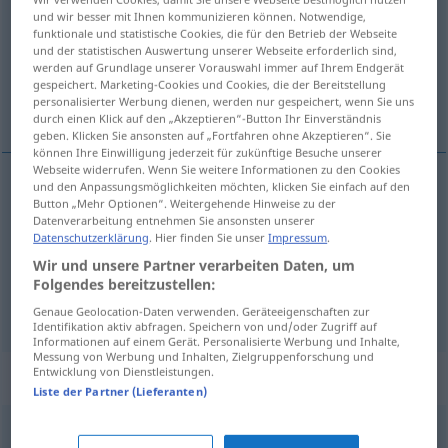
und wir besser mit Ihnen kommunizieren können. Notwendige,
funktionale und statistische Cookies, die für den Betrieb der Webseite
Übersicht aller Übersetzungen
und der statistischen Auswertung unserer Webseite erforderlich sind,
(Für mehr Details die Übersetzung anklicken/antippen)
werden auf Grundlage unserer Vorauswahl immer auf Ihrem Endgerät
gespeichert. Marketing-Cookies und Cookies, die der Bereitstellung
personalisierter Werbung dienen, werden nur gespeichert, wenn Sie uns
tear, belt, zoom
durch einen Klick auf den „Akzeptieren“-Button Ihr Einverständnis
geben. Klicken Sie ansonsten auf „Fortfahren ohne Akzeptieren“. Sie
können Ihre Einwilligung jederzeit für zukünftige Besuche unserer
Webseite widerrufen. Wenn Sie weitere Informationen zu den Cookies
und den Anpassungsmöglichkeiten möchten, klicken Sie einfach auf den
Button „Mehr Optionen“. Weitergehende Hinweise zu der
tear
pesen
Datenverarbeitung entnehmen Sie ansonsten unserer
Datenschutzerklärung
. Hier finden Sie unser
Impressum
.
belt
pesen
Wir und unsere Partner verarbeiten Daten, um
Folgendes bereitzustellen:
zoom
pesen
Genaue Geolocation-Daten verwenden. Geräteeigenschaften zur
Identifikation aktiv abfragen. Speichern von und/oder Zugriff auf
Informationen auf einem Gerät. Personalisierte Werbung und Inhalte,
Messung von Werbung und Inhalten, Zielgruppenforschung und
Entwicklung von Dienstleistungen.
Synonyme für "pesen"
Liste der Partner (Lieferanten)
fegen (fig.)
,
hetzen
,
fliegen (geh., fig., literarisch)
,