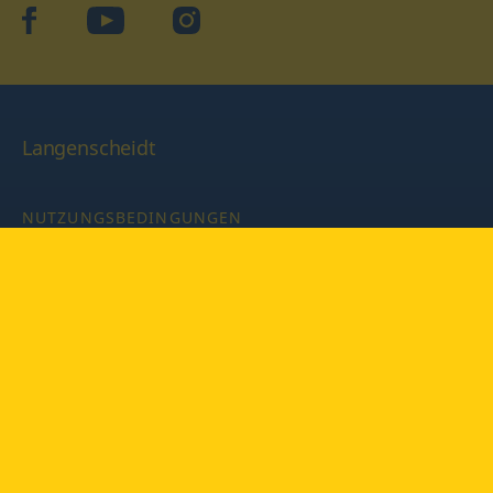
facebook
YouTube
Instagram
Langenscheidt
NUTZUNGSBEDINGUNGEN
DATENSCHUTZBESTIMMUNGEN
IMPRESSUM
PRIVATSPHÄRE-EINSTELLUNGEN
LATEINWÖRTERBUCH MIT CODE
Copyright © 2026 PONS Langenscheidt GmbH, Alle Rechte
vorbehalten.