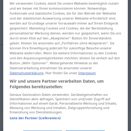
Wir verwenden Cookies, damit Sie unsere Webseite bestmöglich nutzen
und wir besser mit Ihnen kommunizieren können. Notwendige,
Übersicht aller Übersetzungen
funktionale und statistische Cookies, die für den Betrieb der Webseite
(Für mehr Details die Übersetzung anklicken/antippen)
und der statistischen Auswertung unserer Webseite erforderlich sind,
werden auf Grundlage unserer Vorauswahl immer auf Ihrem Endgerät
gespeichert. Marketing-Cookies und Cookies, die der Bereitstellung
dash, whizz, zoom
jet
personalisierter Werbung dienen, werden nur gespeichert, wenn Sie uns
durch einen Klick auf den „Akzeptieren“-Button Ihr Einverständnis
geben. Klicken Sie ansonsten auf „Fortfahren ohne Akzeptieren“. Sie
können Ihre Einwilligung jederzeit für zukünftige Besuche unserer
Webseite widerrufen. Wenn Sie weitere Informationen zu den Cookies
und den Anpassungsmöglichkeiten möchten, klicken Sie einfach auf den
dash
, whiz(z),
zoom
düsen
sich schnell bewegen
Button „Mehr Optionen“. Weitergehende Hinweise zu der
Datenverarbeitung entnehmen Sie ansonsten unserer
Datenschutzerklärung
. Hier finden Sie unser
Impressum
.
Wir und unsere Partner verarbeiten Daten, um
Folgendes bereitzustellen:
jet
düsen
mit dem Flugzeug
Genaue Geolocation-Daten verwenden. Geräteeigenschaften zur
Identifikation aktiv abfragen. Speichern von und/oder Zugriff auf
Informationen auf einem Gerät. Personalisierte Werbung und Inhalte,
Messung von Werbung und Inhalten, Zielgruppenforschung und
Entwicklung von Dienstleistungen.
Liste der Partner (Lieferanten)
Synonyme für "düsen"