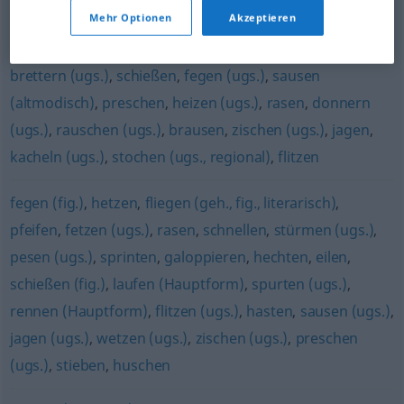
Mehr Optionen
Akzeptieren
(mit dem Flugzeug) fliegen (Hauptform)
,
jetten
brettern (ugs.)
,
schießen
,
fegen (ugs.)
,
sausen
(altmodisch)
,
preschen
,
heizen (ugs.)
,
rasen
,
donnern
(ugs.)
,
rauschen (ugs.)
,
brausen
,
zischen (ugs.)
,
jagen
,
kacheln (ugs.)
,
stochen (ugs., regional)
,
flitzen
fegen (fig.)
,
hetzen
,
fliegen (geh., fig., literarisch)
,
pfeifen
,
fetzen (ugs.)
,
rasen
,
schnellen
,
stürmen (ugs.)
,
pesen (ugs.)
,
sprinten
,
galoppieren
,
hechten
,
eilen
,
schießen (fig.)
,
laufen (Hauptform)
,
spurten (ugs.)
,
rennen (Hauptform)
,
flitzen (ugs.)
,
hasten
,
sausen (ugs.)
,
jagen (ugs.)
,
wetzen (ugs.)
,
zischen (ugs.)
,
preschen
(ugs.)
,
stieben
,
huschen