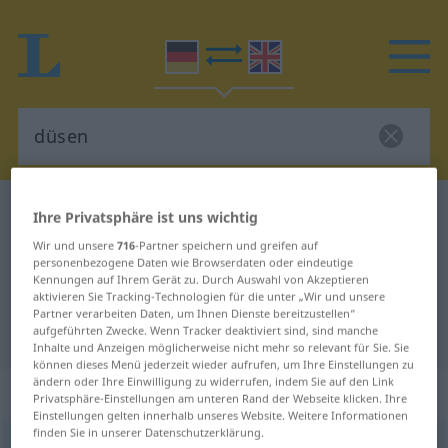
Deutsch-Englisch Wörterbuch
düsen
Ihre Privatsphäre ist uns wichtig
Deutsch-Englisch Übersetzung für
Wir und unsere
716
-Partner speichern und greifen auf
personenbezogene Daten wie Browserdaten oder eindeutige
"düsen"
Kennungen auf Ihrem Gerät zu. Durch Auswahl von Akzeptieren
aktivieren Sie Tracking-Technologien für die unter „Wir und unsere
Partner verarbeiten Daten, um Ihnen Dienste bereitzustellen“
"düsen" Englisch Übersetzung
aufgeführten Zwecke. Wenn Tracker deaktiviert sind, sind manche
Inhalte und Anzeigen möglicherweise nicht mehr so relevant für Sie. Sie
können dieses Menü jederzeit wieder aufrufen, um Ihre Einstellungen zu
ändern oder Ihre Einwilligung zu widerrufen, indem Sie auf den Link
„düsen“
: intransitives Verb
Privatsphäre-Einstellungen am unteren Rand der Webseite klicken. Ihre
Einstellungen gelten innerhalb unseres Website. Weitere Informationen
finden Sie in unserer Datenschutzerklärung.
düsen
v/i
<
sein
>
UMG