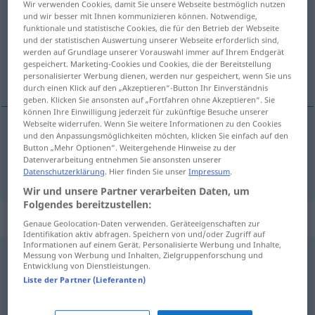
Wir verwenden Cookies, damit Sie unsere Webseite bestmöglich nutzen
und wir besser mit Ihnen kommunizieren können. Notwendige,
Übersicht aller Übersetzungen
funktionale und statistische Cookies, die für den Betrieb der Webseite
und der statistischen Auswertung unserer Webseite erforderlich sind,
(Für mehr Details die Übersetzung anklicken/antippen)
werden auf Grundlage unserer Vorauswahl immer auf Ihrem Endgerät
gespeichert. Marketing-Cookies und Cookies, die der Bereitstellung
Blick
personalisierter Werbung dienen, werden nur gespeichert, wenn Sie uns
durch einen Klick auf den „Akzeptieren“-Button Ihr Einverständnis
geben. Klicken Sie ansonsten auf „Fortfahren ohne Akzeptieren“. Sie
können Ihre Einwilligung jederzeit für zukünftige Besuche unserer
Webseite widerrufen. Wenn Sie weitere Informationen zu den Cookies
und den Anpassungsmöglichkeiten möchten, klicken Sie einfach auf den
Blick
m
mirada
Button „Mehr Optionen“. Weitergehende Hinweise zu der
Datenverarbeitung entnehmen Sie ansonsten unserer
Datenschutzerklärung
. Hier finden Sie unser
Impressum
.
Wir und unsere Partner verarbeiten Daten, um
Folgendes bereitzustellen:
Beispielsätze für "mirada"
Genaue Geolocation-Daten verwenden. Geräteeigenschaften zur
Identifikation aktiv abfragen. Speichern von und/oder Zugriff auf
Informationen auf einem Gerät. Personalisierte Werbung und Inhalte,
Messung von Werbung und Inhalten, Zielgruppenforschung und
f
mirada
fulminante
Entwicklung von Dienstleistungen.
Liste der Partner (Lieferanten)
flammender
Blick
m