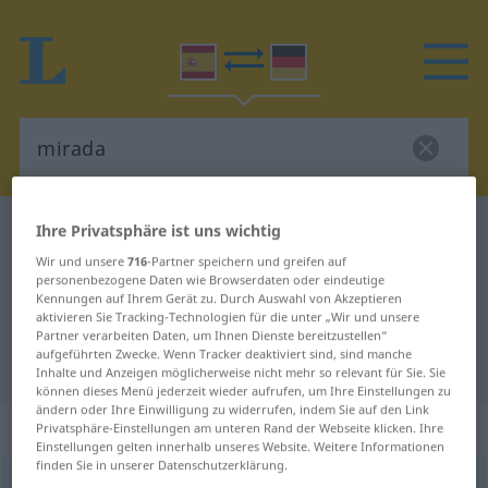
Ihre Privatsphäre ist uns wichtig
Spanisch-Deutsch Wörterbuch
mirada
Spanisch-Deutsch Übersetzung für
Wir und unsere
716
-Partner speichern und greifen auf
personenbezogene Daten wie Browserdaten oder eindeutige
"mirada"
Kennungen auf Ihrem Gerät zu. Durch Auswahl von Akzeptieren
aktivieren Sie Tracking-Technologien für die unter „Wir und unsere
Partner verarbeiten Daten, um Ihnen Dienste bereitzustellen“
aufgeführten Zwecke. Wenn Tracker deaktiviert sind, sind manche
"mirada" Deutsch Übersetzung
Inhalte und Anzeigen möglicherweise nicht mehr so relevant für Sie. Sie
können dieses Menü jederzeit wieder aufrufen, um Ihre Einstellungen zu
ändern oder Ihre Einwilligung zu widerrufen, indem Sie auf den Link
„mirada“
: femenino
Privatsphäre-Einstellungen am unteren Rand der Webseite klicken. Ihre
Einstellungen gelten innerhalb unseres Website. Weitere Informationen
finden Sie in unserer Datenschutzerklärung.
mirada
[miˈraða]
f