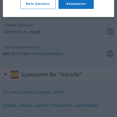
con mirada -a
Mehr Optionen
Akzeptieren
mit abschätzendem
Blick
f
mirada
de
águila
Adlerblick
m
,
-auge
n
volver
la mirada al
cielo
den
Blick
zum
Himmel
wenden
Synonyme für "mirada"
ojo
,
vista
,
vistazo
,
ojeada
,
visión
ojeada
,
vistazo
,
examen
,
inspección
,
observación