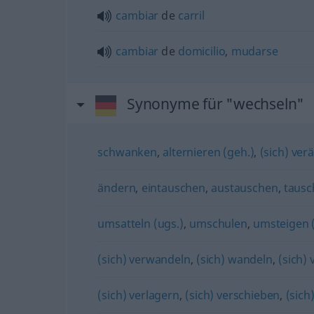
cambiar
de
carril
cambiar
de
domicilio
,
mudarse
Synonyme für "wechseln"
schwanken
,
alternieren (geh.)
,
(sich) ver
ändern
,
eintauschen
,
austauschen
,
tausc
umsatteln (ugs.)
,
umschulen
,
umsteigen (
(sich) verwandeln
,
(sich) wandeln
,
(sich)
(sich) verlagern
,
(sich) verschieben
,
(sich