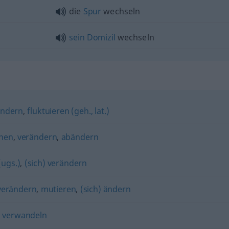
die
Spur
wechseln
sein
Domizil
wechseln
ändern
,
fluktuieren (geh., lat.)
hen
,
verändern
,
abändern
ugs.)
,
(sich) verändern
 verändern
,
mutieren
,
(sich) ändern
) verwandeln