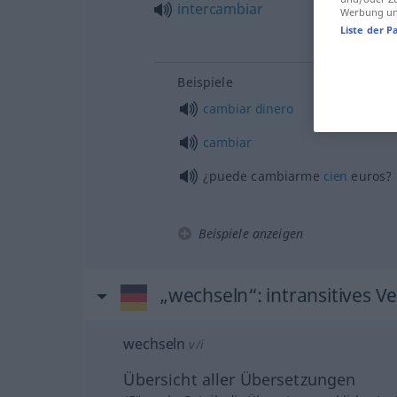
intercambiar
Werbung und
Liste der P
Beispiele
cambiar
dinero
cambiar
¿puede cambiarme
cien
euros?
Beispiele anzeigen
„wechseln“
: intransitives V
wechseln
v/i
Übersicht aller Übersetzungen