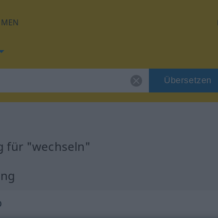
HMEN
Übersetzen
 für "wechseln"
ung
b