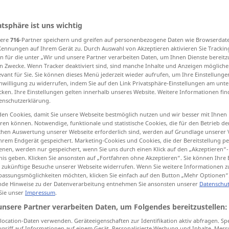
atsphäre ist uns wichtig
sere
716
-Partner speichern und greifen auf personenbezogene Daten wie Browserdat
tippen)
Kennungen auf Ihrem Gerät zu. Durch Auswahl von Akzeptieren aktivieren Sie Trackin
n für die unter „Wir und unsere Partner verarbeiten Daten, um Ihnen Dienste bereitz
mbiar
Weitere Beispiele...
n Zwecke. Wenn Tracker deaktiviert sind, sind manche Inhalte und Anzeigen mögliche
evant für Sie. Sie können dieses Menü jederzeit wieder aufrufen, um Ihre Einstellung
inwilligung zu widerrufen, indem Sie auf den Link Privatsphäre-Einstellungen am unt
cken. Ihre Einstellungen gelten innerhalb unseres Website. Weitere Informationen fin
enschutzerklärung.
wechseln
en Cookies, damit Sie unsere Webseite bestmöglich nutzen und wir besser mit Ihnen
en können. Notwendige, funktionale und statistische Cookies, die für den Betrieb d
ischen Auswertung unserer Webseite erforderlich sind, werden auf Grundlage unserer
hrem Endgerät gespeichert. Marketing-Cookies und Cookies, die der Bereitstellung per
wechseln
Kleidung, Wohnung
a.
nen, werden nur gespeichert, wenn Sie uns durch einen Klick auf den „Akzeptieren“-
nis geben. Klicken Sie ansonsten auf „Fortfahren ohne Akzeptieren“. Sie können Ihre 
ür zukünftige Besuche unserer Webseite widerrufen. Wenn Sie weitere Informationen 
assungsmöglichkeiten möchten, klicken Sie einfach auf den Button „Mehr Optionen“
de Hinweise zu der Datenverarbeitung entnehmen Sie ansonsten unserer
Datenschut
die
Kleidung
wechseln
 Sie unser
Impressum
.
omicilio
die
Wohnung
wechseln
unsere Partner verarbeiten Daten, um Folgendes bereitzustellen:
ocation-Daten verwenden. Geräteeigenschaften zur Identifikation aktiv abfragen. Sp
griff auf Informationen auf einem Gerät. Personalisierte Werbung und Inhalte, Mes