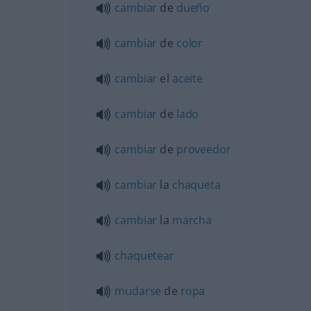
cambiar
de
dueño
cambiar
de
color
cambiar
el
aceite
cambiar
de
lado
cambiar
de
proveedor
cambiar
la
chaqueta
cambiar
la
marcha
chaquetear
mudarse
de
ropa