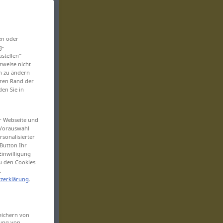
en oder
g-
ustellen“
rweise nicht
en zu ändern
eren Rand der
den Sie in
er Webseite und
 Vorauswahl
sonalisierter
Button Ihr
Einwilligung
zu den Cookies
.
zerklärung
.
eichern von
sung von