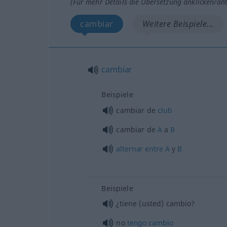
(Für mehr Details die Übersetzung anklicken/an
cambiar
Weitere Beispiele...
cambiar
Beispiele
cambiar de
club
cambiar de
A
a
B
alternar
entre
A
y
B
Beispiele
¿tiene (usted) cambio?
no
tengo
cambio