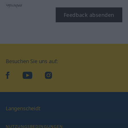
*Pflichtfeld
Feedback absenden
Besuchen Sie uns auf:
facebook
YouTube
Instagram
Langenscheidt
NUTZUNGSBEDINGUNGEN