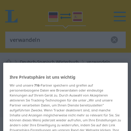
Deutsch-Spanisch Wörterbuch
verwandeln
Deutsch-Spanisch Übersetzung für
Ihre Privatsphäre ist uns wichtig
"verwandeln"
Wir und unsere
716
-Partner speichern und greifen auf
personenbezogene Daten wie Browserdaten oder eindeutige
Kennungen auf Ihrem Gerät zu. Durch Auswahl von Akzeptieren
"verwandeln" Spanisch
aktivieren Sie Tracking-Technologien für die unter „Wir und unsere
Partner verarbeiten Daten, um Ihnen Dienste bereitzustellen“
Übersetzung
aufgeführten Zwecke. Wenn Tracker deaktiviert sind, sind manche
Inhalte und Anzeigen möglicherweise nicht mehr so relevant für Sie. Sie
können dieses Menü jederzeit wieder aufrufen, um Ihre Einstellungen zu
„verwandeln“
: transitives Verb
ändern oder Ihre Einwilligung zu widerrufen, indem Sie auf den Link
Privatsphäre-Einstellungen am unteren Rand der Webseite klicken. Ihre