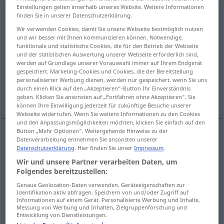
Einstellungen gelten innerhalb unseres Website. Weitere Informationen
verwandeln
v/t
<
ohne
ge
>
finden Sie in unserer Datenschutzerklärung.
Wir verwenden Cookies, damit Sie unsere Webseite bestmöglich nutzen
Übersicht aller Übersetzungen
und wir besser mit Ihnen kommunizieren können. Notwendige,
funktionale und statistische Cookies, die für den Betrieb der Webseite
(Für mehr Details die Übersetzung anklicken/antippen)
und der statistischen Auswertung unserer Webseite erforderlich sind,
werden auf Grundlage unserer Vorauswahl immer auf Ihrem Endgerät
cambiar, transformar, convertir
gespeichert. Marketing-Cookies und Cookies, die der Bereitstellung
personalisierter Werbung dienen, werden nur gespeichert, wenn Sie uns
durch einen Klick auf den „Akzeptieren“-Button Ihr Einverständnis
Weitere Beispiele...
geben. Klicken Sie ansonsten auf „Fortfahren ohne Akzeptieren“. Sie
können Ihre Einwilligung jederzeit für zukünftige Besuche unserer
Webseite widerrufen. Wenn Sie weitere Informationen zu den Cookies
und den Anpassungsmöglichkeiten möchten, klicken Sie einfach auf den
Button „Mehr Optionen“. Weitergehende Hinweise zu der
Datenverarbeitung entnehmen Sie ansonsten unserer
cambiar
,
transformar
,
convertir
(
en
)
Datenschutzerklärung
. Hier finden Sie unser
Impressum
.
Wir und unsere Partner verarbeiten Daten, um
verwandeln
in
AKK
Folgendes bereitzustellen:
Genaue Geolocation-Daten verwenden. Geräteeigenschaften zur
Identifikation aktiv abfragen. Speichern von und/oder Zugriff auf
Informationen auf einem Gerät. Personalisierte Werbung und Inhalte,
Beispiele
Messung von Werbung und Inhalten, Zielgruppenforschung und
Entwicklung von Dienstleistungen.
einen
Strafstoß
verwandeln
SPORT