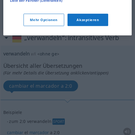
Liste der Partner (Lieferanten)
transformar
un penalti
Mehr Optionen
Akzeptieren
„verwandeln“
: intransitives Verb
verwandeln
v/i
<
ohne
ge
>
Übersicht aller Übersetzungen
(Für mehr Details die Übersetzung anklicken/antippen)
cambiar el marcador a 2:0
Beispiele
zum 2:0 verwandeln
SPORT
cambiar
el
marcador
a 2:0