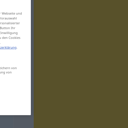
er Webseite und
 Vorauswahl
sonalisierter
Button Ihr
Einwilligung
zu den Cookies
.
zerklärung
.
eichern von
sung von