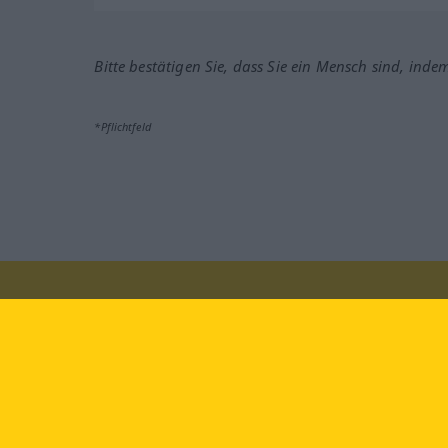
Bitte bestätigen Sie, dass Sie ein Mensch sind, inde
*Pflichtfeld
Besuchen Sie uns auf:
faceb