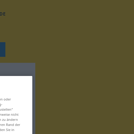
DE
en oder
g-
ustellen“
rweise nicht
en zu ändern
eren Rand der
den Sie in