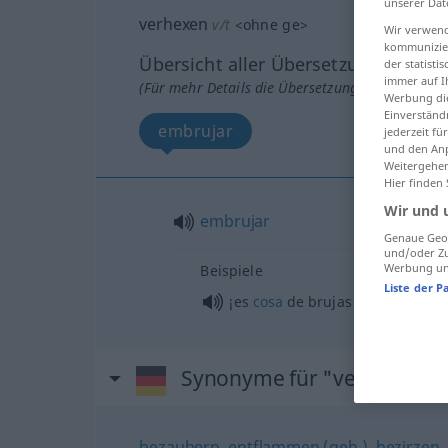
unserer Dat
verhexen
v/t
<
ohne
ge
>
Wir verwend
kommunizier
Übersicht aller Übersetzungen
der statist
immer auf I
(Für mehr Details die Übersetzung anklicken/an
Werbung die
Einverständ
embrujar
jederzeit f
und den Anp
Weitergehen
Hier finden
Wir und 
embrujar
Genaue Geol
und/oder Zu
Werbung und
Beispiele
Liste der P
¡es
cosa
de brujas!
UMG
Synonyme für "verhexen"
bezaubern
,
entflammen (geh.)
,
bezirzen
,