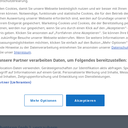
enschutzerklärung.
en Cookies, damit Sie unsere Webseite bestmöglich nutzen und wir besser mit Ihnen
en können. Notwendige, funktionale und statistische Cookies, die für den Betrieb d
ischen Auswertung unserer Webseite erforderlich sind, werden auf Grundlage unserer
hrem Endgerät gespeichert. Marketing-Cookies und Cookies, die der Bereitstellung per
tippen)
nen, werden nur gespeichert, wenn Sie uns durch einen Klick auf den „Akzeptieren“-
nis geben. Klicken Sie ansonsten auf „Fortfahren ohne Akzeptieren“. Sie können Ihre 
ür zukünftige Besuche unserer Webseite widerrufen. Wenn Sie weitere Informationen 
assungsmöglichkeiten möchten, klicken Sie einfach auf den Button „Mehr Optionen“
de Hinweise zu der Datenverarbeitung entnehmen Sie ansonsten unserer
Datenschut
 Sie unser
Impressum
.
unsere Partner verarbeiten Daten, um Folgendes bereitzustellen:
verhexen
ocation-Daten verwenden. Geräteeigenschaften zur Identifikation aktiv abfragen. Sp
griff auf Informationen auf einem Gerät. Personalisierte Werbung und Inhalte, Mes
 Inhalten, Zielgruppenforschung und Entwicklung von Dienstleistungen.
artner (Lieferanten)
es ist wie verhext!
UMG
FIG
Mehr Optionen
Akzeptieren
betören (geh.)
,
verzaubern