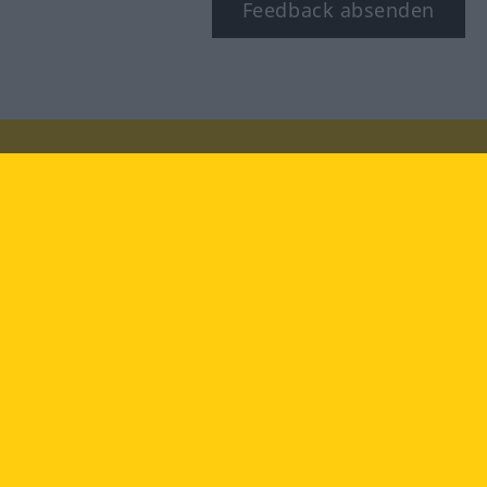
Feedback absenden
Besuchen Sie uns auf:
facebook
YouTube
Instagram
Langenscheidt
NUTZUNGSBEDINGUNGEN
DATENSCHUTZBESTIMMUNGEN