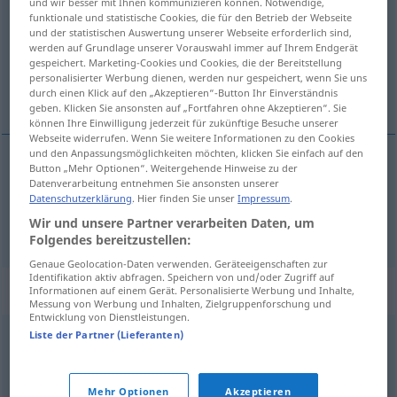
und wir besser mit Ihnen kommunizieren können. Notwendige,
funktionale und statistische Cookies, die für den Betrieb der Webseite
Übersicht aller Übersetzungen
und der statistischen Auswertung unserer Webseite erforderlich sind,
werden auf Grundlage unserer Vorauswahl immer auf Ihrem Endgerät
(Für mehr Details die Übersetzung anklicken/antippen)
gespeichert. Marketing-Cookies und Cookies, die der Bereitstellung
personalisierter Werbung dienen, werden nur gespeichert, wenn Sie uns
be-, verhexen, bezaubern
durch einen Klick auf den „Akzeptieren“-Button Ihr Einverständnis
geben. Klicken Sie ansonsten auf „Fortfahren ohne Akzeptieren“. Sie
können Ihre Einwilligung jederzeit für zukünftige Besuche unserer
Webseite widerrufen. Wenn Sie weitere Informationen zu den Cookies
und den Anpassungsmöglichkeiten möchten, klicken Sie einfach auf den
Button „Mehr Optionen“. Weitergehende Hinweise zu der
be-,
verhexen
embrujar
Datenverarbeitung entnehmen Sie ansonsten unserer
Datenschutzerklärung
. Hier finden Sie unser
Impressum
.
Wir und unsere Partner verarbeiten Daten, um
tb
bezaubern
embrujar
FIG
Folgendes bereitzustellen:
Genaue Geolocation-Daten verwenden. Geräteeigenschaften zur
Identifikation aktiv abfragen. Speichern von und/oder Zugriff auf
Synonyme für "embrujar"
Informationen auf einem Gerät. Personalisierte Werbung und Inhalte,
Messung von Werbung und Inhalten, Zielgruppenforschung und
Entwicklung von Dienstleistungen.
Liste der Partner (Lieferanten)
fascinar
,
hipnotizar
,
alucinar
,
aojar
,
hechizar
Mehr Optionen
Akzeptieren
cautivar
,
fascinar
,
maravillar
,
seducir
,
arrobar
,
extasiar