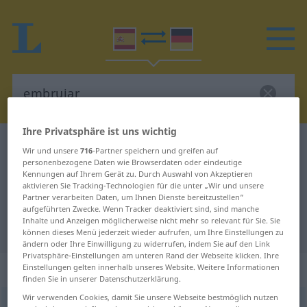
Ihre Privatsphäre ist uns wichtig
Spanisch-Deutsch Wörterbuch
embrujar
Wir und unsere
716
-Partner speichern und greifen auf
personenbezogene Daten wie Browserdaten oder eindeutige
Spanisch-Deutsch Übersetzung für
Kennungen auf Ihrem Gerät zu. Durch Auswahl von Akzeptieren
"embrujar"
aktivieren Sie Tracking-Technologien für die unter „Wir und unsere
Partner verarbeiten Daten, um Ihnen Dienste bereitzustellen“
aufgeführten Zwecke. Wenn Tracker deaktiviert sind, sind manche
Inhalte und Anzeigen möglicherweise nicht mehr so relevant für Sie. Sie
"embrujar" Deutsch Übersetzung
können dieses Menü jederzeit wieder aufrufen, um Ihre Einstellungen zu
ändern oder Ihre Einwilligung zu widerrufen, indem Sie auf den Link
Privatsphäre-Einstellungen am unteren Rand der Webseite klicken. Ihre
„embrujar“
: verbo transitivo
Einstellungen gelten innerhalb unseres Website. Weitere Informationen
finden Sie in unserer Datenschutzerklärung.
Wir verwenden Cookies, damit Sie unsere Webseite bestmöglich nutzen
embrujar
[embruˈxar]
v/t