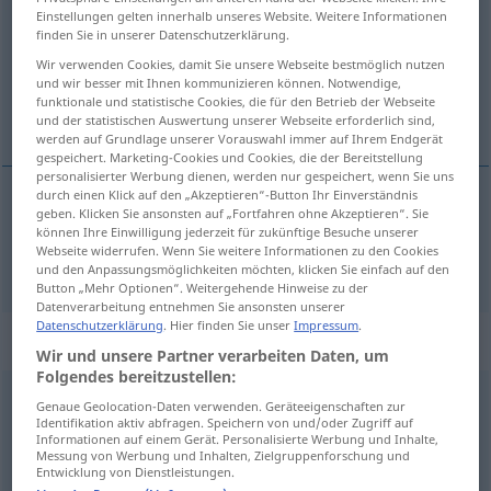
Einstellungen gelten innerhalb unseres Website. Weitere Informationen
finden Sie in unserer Datenschutzerklärung.
Übersicht aller Übersetzungen
Wir verwenden Cookies, damit Sie unsere Webseite bestmöglich nutzen
(Für mehr Details die Übersetzung anklicken/antippen)
und wir besser mit Ihnen kommunizieren können. Notwendige,
funktionale und statistische Cookies, die für den Betrieb der Webseite
ciento
und der statistischen Auswertung unserer Webseite erforderlich sind,
werden auf Grundlage unserer Vorauswahl immer auf Ihrem Endgerät
gespeichert. Marketing-Cookies und Cookies, die der Bereitstellung
personalisierter Werbung dienen, werden nur gespeichert, wenn Sie uns
durch einen Klick auf den „Akzeptieren“-Button Ihr Einverständnis
geben. Klicken Sie ansonsten auf „Fortfahren ohne Akzeptieren“. Sie
cien(to)
hundert
können Ihre Einwilligung jederzeit für zukünftige Besuche unserer
Webseite widerrufen. Wenn Sie weitere Informationen zu den Cookies
und den Anpassungsmöglichkeiten möchten, klicken Sie einfach auf den
Button „Mehr Optionen“. Weitergehende Hinweise zu der
Datenverarbeitung entnehmen Sie ansonsten unserer
Datenschutzerklärung
. Hier finden Sie unser
Impressum
.
Beispielsätze für "hundert"
Wir und unsere Partner verarbeiten Daten, um
Folgendes bereitzustellen:
Genaue Geolocation-Daten verwenden. Geräteeigenschaften zur
jemanden um hundert
Euro
überbieten
Identifikation aktiv abfragen. Speichern von und/oder Zugriff auf
ofrecer
cien
euros más que
alguien
Informationen auf einem Gerät. Personalisierte Werbung und Inhalte,
Messung von Werbung und Inhalten, Zielgruppenforschung und
Entwicklung von Dienstleistungen.