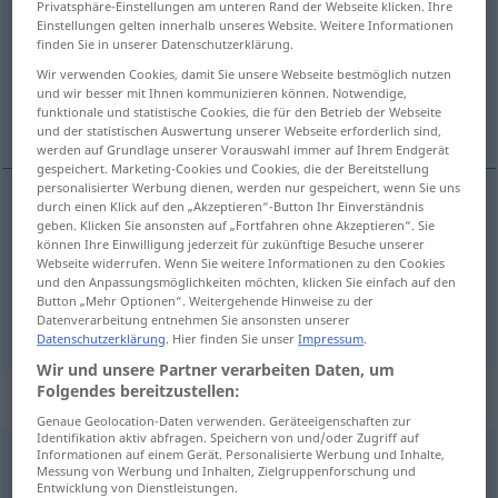
Privatsphäre-Einstellungen am unteren Rand der Webseite klicken. Ihre
Einstellungen gelten innerhalb unseres Website. Weitere Informationen
Übersicht aller Übersetzungen
finden Sie in unserer Datenschutzerklärung.
(Für mehr Details die Übersetzung anklicken/antippen)
Wir verwenden Cookies, damit Sie unsere Webseite bestmöglich nutzen
und wir besser mit Ihnen kommunizieren können. Notwendige,
funktionale und statistische Cookies, die für den Betrieb der Webseite
zwischen, unter
und der statistischen Auswertung unserer Webseite erforderlich sind,
werden auf Grundlage unserer Vorauswahl immer auf Ihrem Endgerät
gespeichert. Marketing-Cookies und Cookies, die der Bereitstellung
personalisierter Werbung dienen, werden nur gespeichert, wenn Sie uns
durch einen Klick auf den „Akzeptieren“-Button Ihr Einverständnis
geben. Klicken Sie ansonsten auf „Fortfahren ohne Akzeptieren“. Sie
zwischen
entre
können Ihre Einwilligung jederzeit für zukünftige Besuche unserer
Webseite widerrufen. Wenn Sie weitere Informationen zu den Cookies
unter
entre
entre personas
und den Anpassungsmöglichkeiten möchten, klicken Sie einfach auf den
Button „Mehr Optionen“. Weitergehende Hinweise zu der
Datenverarbeitung entnehmen Sie ansonsten unserer
Datenschutzerklärung
. Hier finden Sie unser
Impressum
.
Wir und unsere Partner verarbeiten Daten, um
Folgendes bereitzustellen:
Beispielsätze für "entre"
Genaue Geolocation-Daten verwenden. Geräteeigenschaften zur
Identifikation aktiv abfragen. Speichern von und/oder Zugriff auf
Informationen auf einem Gerät. Personalisierte Werbung und Inhalte,
guardar
entre algodones
Messung von Werbung und Inhalten, Zielgruppenforschung und
Entwicklung von Dienstleistungen.