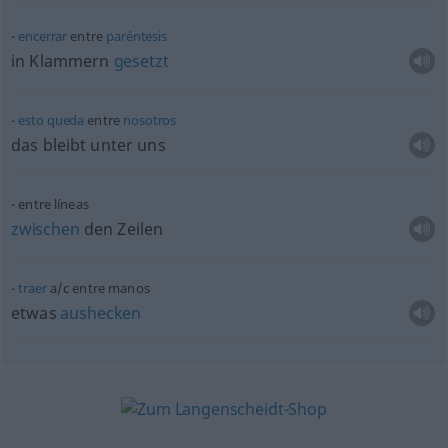
encerrar
entre
paréntesis
in Klammern
gesetzt
esto
queda
entre
nosotros
das bleibt unter uns
entre líneas
zwischen
den Zeilen
traer
a/c
entre manos
etwas
aushecken