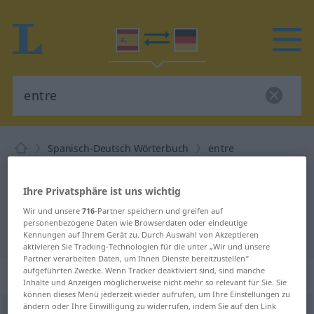
Spanisch-Deutsch Wörterbuch
entre
Spanisch-Deutsch Übersetzung für
"entre"
Ihre Privatsphäre ist uns wichtig
Wir und unsere
716
-Partner speichern und greifen auf
personenbezogene Daten wie Browserdaten oder eindeutige
"entre" Deutsch Übersetzung
Kennungen auf Ihrem Gerät zu. Durch Auswahl von Akzeptieren
aktivieren Sie Tracking-Technologien für die unter „Wir und unsere
Partner verarbeiten Daten, um Ihnen Dienste bereitzustellen“
aufgeführten Zwecke. Wenn Tracker deaktiviert sind, sind manche
„entre“
: preposición
Inhalte und Anzeigen möglicherweise nicht mehr so relevant für Sie. Sie
können dieses Menü jederzeit wieder aufrufen, um Ihre Einstellungen zu
ändern oder Ihre Einwilligung zu widerrufen, indem Sie auf den Link
entre
[ˈentre]
prep