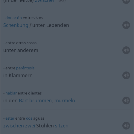
(in der Mitte)
zwischen
(
DAT
)
donación
entre vivos
Schenkung
f
unter Lebenden
entre otras cosas
unter anderem
entre
paréntesis
in Klammern
hablar
entre dientes
in den
Bart
brummen
,
murmeln
estar
entre
dos
aguas
zwischen
zwei
Stühlen
sitzen