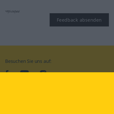
*Pflichtfeld
Feedback absenden
Besuchen Sie uns auf:
facebook
YouTube
Instagram
Langenscheidt