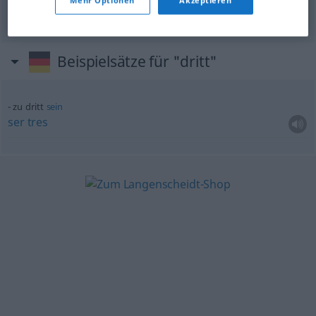
Mehr Optionen
Akzeptieren
Beispielsätze für "dritt"
zu dritt
sein
ser
tres