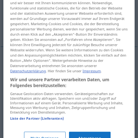
und wir besser mit Ihnen kommunizieren können. Notwendige,
funktionale und statistische Cookies, die für den Betrieb der Webseite
Übersicht aller Übersetzungen
und der statistischen Auswertung unserer Webseite erforderlich sind,
(Für mehr Details die Übersetzung anklicken/antippen)
werden auf Grundlage unserer Vorauswahl immer auf Ihrem Endgerät
gespeichert. Marketing-Cookies und Cookies, die der Bereitstellung
personalisierter Werbung dienen, werden nur gespeichert, wenn Sie uns
ser tres
éramos tres
salir los tres
durch einen Klick auf den „Akzeptieren“-Button Ihr Einverständnis
geben. Klicken Sie ansonsten auf „Fortfahren ohne Akzeptieren“. Sie
können Ihre Einwilligung jederzeit für zukünftige Besuche unserer
Webseite widerrufen. Wenn Sie weitere Informationen zu den Cookies
und den Anpassungsmöglichkeiten möchten, klicken Sie einfach auf den
Beispiele
Button „Mehr Optionen“. Weitergehende Hinweise zu der
Datenverarbeitung entnehmen Sie ansonsten unserer
zu dritt
sein
Datenschutzerklärung
. Hier finden Sie unser
Impressum
.
Wir und unsere Partner verarbeiten Daten, um
ser
tres
Folgendes bereitzustellen:
Genaue Geolocation-Daten verwenden. Geräteeigenschaften zur
wir
waren
zu dritt
Identifikation aktiv abfragen. Speichern von und/oder Zugriff auf
Informationen auf einem Gerät. Personalisierte Werbung und Inhalte,
éramos
tres
Messung von Werbung und Inhalten, Zielgruppenforschung und
Entwicklung von Dienstleistungen.
Liste der Partner (Lieferanten)
etc
zu dritt
weggehen
,
etc
salir
los
tres