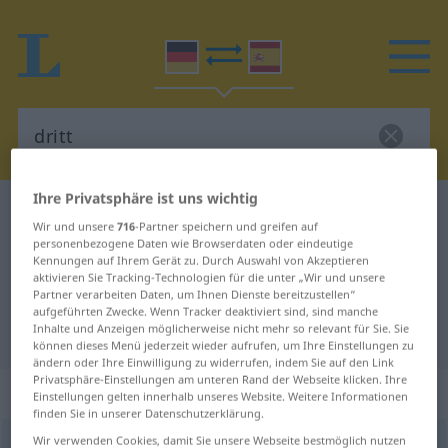
Ihre Privatsphäre ist uns wichtig
Deutsch-Spanisch Wörterbuch
dritt
Wir und unsere
716
-Partner speichern und greifen auf
Deutsch-Spanisch Übersetzung für
personenbezogene Daten wie Browserdaten oder eindeutige
Kennungen auf Ihrem Gerät zu. Durch Auswahl von Akzeptieren
"dritt"
aktivieren Sie Tracking-Technologien für die unter „Wir und unsere
Partner verarbeiten Daten, um Ihnen Dienste bereitzustellen“
aufgeführten Zwecke. Wenn Tracker deaktiviert sind, sind manche
Inhalte und Anzeigen möglicherweise nicht mehr so relevant für Sie. Sie
"dritt" Spanisch Übersetzung
können dieses Menü jederzeit wieder aufrufen, um Ihre Einstellungen zu
ändern oder Ihre Einwilligung zu widerrufen, indem Sie auf den Link
Privatsphäre-Einstellungen am unteren Rand der Webseite klicken. Ihre
„dritt“
: Adverb
Einstellungen gelten innerhalb unseres Website. Weitere Informationen
finden Sie in unserer Datenschutzerklärung.
Wir verwenden Cookies, damit Sie unsere Webseite bestmöglich nutzen
dritt
[drɪt]
adv