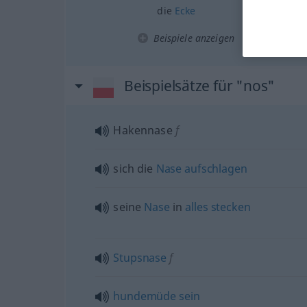
die
Ecke
Beispiele anzeigen
Beispielsätze für "nos"
Hakennase
f
sich die
Nase
aufschlagen
seine
Nase
in
alles
stecken
Stupsnase
f
hundemüde
sein