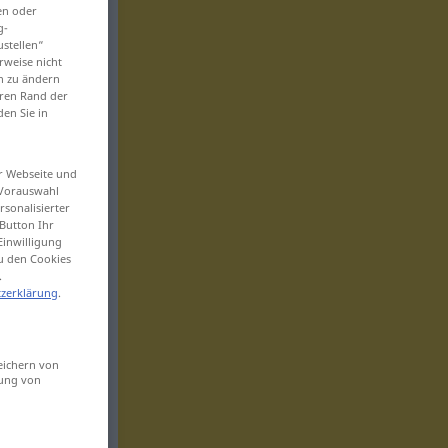
en oder
g-
ustellen“
rweise nicht
en zu ändern
eren Rand der
den Sie in
er Webseite und
 Vorauswahl
sonalisierter
Button Ihr
Einwilligung
zu den Cookies
.
zerklärung
.
eichern von
sung von