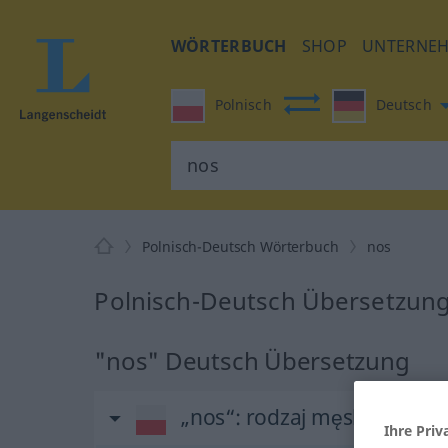
WÖRTERBUCH
SHOP
UNTERNE
Polnisch
Deutsch
Polnisch-Deutsch Wörterbuch
nos
Polnisch-Deutsch Übersetzung
"nos" Deutsch Übersetzung
„nos“
: rodzaj męski
Ihre Priv