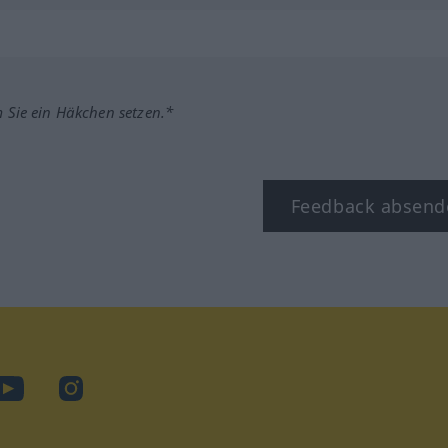
m Sie ein Häkchen setzen.*
Feedback absend
ook
YouTube
Instagram