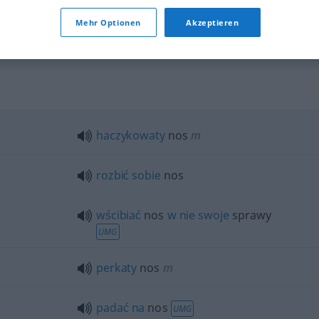
Mehr Optionen
Akzeptieren
haczykowaty
nos
m
rozbić
sobie
nos
wścibiać
nos
w
nie
swoje
sprawy
UMG
perkaty
nos
m
padać
na
nos
UMG