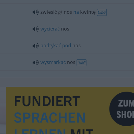
zwiesić
pf
nos
na
kwintę
UMG
wycierać
nos
podtykać
pod
nos
wysmarkać
nos
UMG