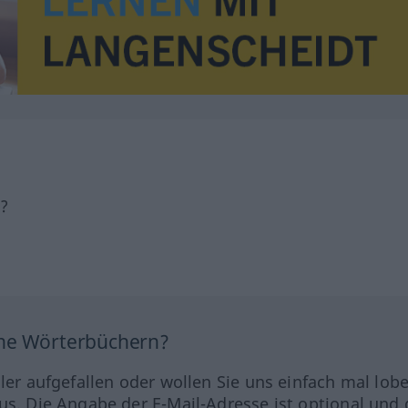
h?
ine Wörterbüchern?
hler aufgefallen oder wollen Sie uns einfach mal lob
us. Die Angabe der E-Mail-Adresse ist optional und 