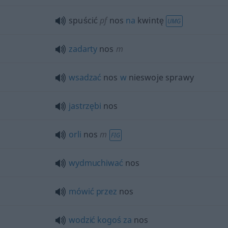
spuścić
pf
nos
na
kwintę
UMG
zadarty
nos
m
wsadzać
nos
w
nieswoje sprawy
jastrzębi
nos
orli
nos
m
FIG
wydmuchiwać
nos
mówić
przez
nos
wodzić
kogoś
za
nos