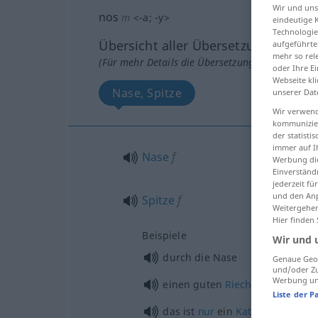
Wir und un
nos
m
<
-a
;
-y
>
eindeutige 
Technologie
Übersicht aller Übersetzungen
aufgeführte
mehr so rel
(Für mehr Details die Übersetzung anklicken/an
oder Ihre E
Webseite kli
Nase, Spitze
unserer Dat
Wir verwend
kommunizier
der statist
immer auf I
Nase
f
Werbung die
Einverständ
jederzeit f
und den Anp
Spitze
f
Weitergehen
Hier finden
Beispiele
Wir und 
durch die Nase
Genaue Geol
und/oder Zu
Werbung und
einen guten
Riecher
haben
Liste der P
das ist
nur
ein
Katzensprung
, d