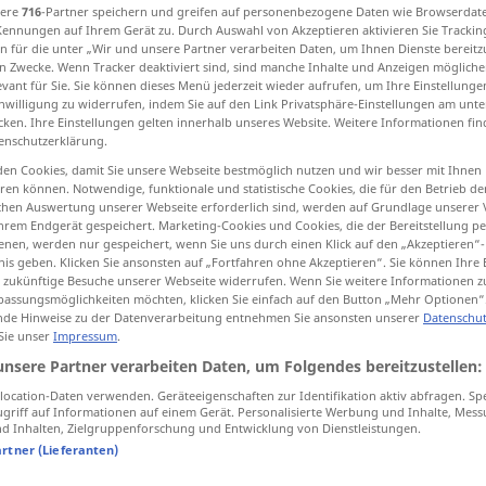
sere
716
-Partner speichern und greifen auf personenbezogene Daten wie Browserdat
Kennungen auf Ihrem Gerät zu. Durch Auswahl von Akzeptieren aktivieren Sie Trackin
n für die unter „Wir und unsere Partner verarbeiten Daten, um Ihnen Dienste bereitz
n Zwecke. Wenn Tracker deaktiviert sind, sind manche Inhalte und Anzeigen mögliche
evant für Sie. Sie können dieses Menü jederzeit wieder aufrufen, um Ihre Einstellung
tippen)
inwilligung zu widerrufen, indem Sie auf den Link Privatsphäre-Einstellungen am unt
cken. Ihre Einstellungen gelten innerhalb unseres Website. Weitere Informationen fin
enschutzerklärung.
en Cookies, damit Sie unsere Webseite bestmöglich nutzen und wir besser mit Ihnen
en können. Notwendige, funktionale und statistische Cookies, die für den Betrieb d
ischen Auswertung unserer Webseite erforderlich sind, werden auf Grundlage unserer
hrem Endgerät gespeichert. Marketing-Cookies und Cookies, die der Bereitstellung per
nos
nen, werden nur gespeichert, wenn Sie uns durch einen Klick auf den „Akzeptieren“-
nis geben. Klicken Sie ansonsten auf „Fortfahren ohne Akzeptieren“. Sie können Ihre 
ür zukünftige Besuche unserer Webseite widerrufen. Wenn Sie weitere Informationen 
assungsmöglichkeiten möchten, klicken Sie einfach auf den Button „Mehr Optionen“
nos
buta
de Hinweise zu der Datenverarbeitung entnehmen Sie ansonsten unserer
Datenschut
 Sie unser
Impressum
.
unsere Partner verarbeiten Daten, um Folgendes bereitzustellen:
przez
nos
ocation-Daten verwenden. Geräteeigenschaften zur Identifikation aktiv abfragen. Sp
griff auf Informationen auf einem Gerät. Personalisierte Werbung und Inhalte, Mes
 Inhalten, Zielgruppenforschung und Entwicklung von Dienstleistungen.
mieć
dobrego nosa
artner (Lieferanten)
as ist
gleich
um
to
jest
pod
nosem