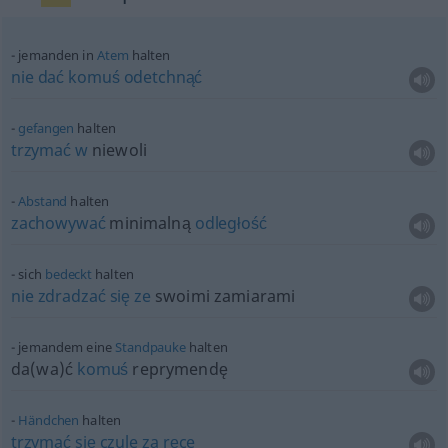
jemanden in
Atem
halten
nie
dać
komuś
odetchnąć
gefangen
halten
trzymać
w
niewoli
Abstand
halten
zachowywać
minimalną
odległość
sich
bedeckt
halten
nie
zdradzać
się
ze
swoimi zamiarami
jemandem eine
Standpauke
halten
da(wa)ć
komuś
reprymendę
Händchen
halten
trzymać
się
czule
za
ręce