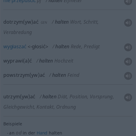
nie
przepuścić
pf
halten
Elfmeter
dotrzym(yw)ać
halten
Wort, Schritt,
GEN
Verabredung
wygłaszać
<-głosić>
halten
Rede, Predigt
wyprawi(a)ć
halten
Hochzeit
powstrzym(yw)ać
halten
Feind
utrzym(yw)ać
halten
Diät, Position, Vorsprung,
Gleichgewicht, Kontakt, Ordnung
Beispiele
od
an
in der
Hand
halten