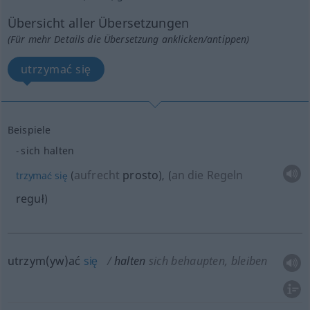
Übersicht aller Übersetzungen
(Für mehr Details die Übersetzung anklicken/antippen)
utrzymać się
Beispiele
sich halten
aufrecht
prosto
an die Regeln
trzymać
się
(
)
,
(
reguł
)
utrzym(yw)ać
się
halten
sich behaupten, bleiben