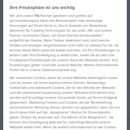
Ihre Privatsphäre ist uns wichtig
Übersicht aller Übersetzungen
Wir und unsere
716
-Partner speichern und greifen auf
(Für mehr Details die Übersetzung anklicken/antippen)
personenbezogene Daten wie Browserdaten oder eindeutige
Kennungen auf Ihrem Gerät zu. Durch Auswahl von Akzeptieren
trzymać
aktivieren Sie Tracking-Technologien für die unter „Wir und unsere
Partner verarbeiten Daten, um Ihnen Dienste bereitzustellen“
aufgeführten Zwecke. Wenn Tracker deaktiviert sind, sind manche
Inhalte und Anzeigen möglicherweise nicht mehr so relevant für Sie. Sie
trzymać, nie przepuścić, przytrzymać,
können dieses Menü jederzeit wieder aufrufen, um Ihre Einstellungen zu
przetrzymać
ändern oder Ihre Einwilligung zu widerrufen, indem Sie auf den Link
Privatsphäre-Einstellungen am unteren Rand der Webseite klicken. Ihre
Einstellungen gelten innerhalb unseres Website. Weitere Informationen
wygłaszać, dotrzymać, wyprawić,
finden Sie in unserer Datenschutzerklärung.
powstrzymać
Wir verwenden Cookies, damit Sie unsere Webseite bestmöglich nutzen
und wir besser mit Ihnen kommunizieren können. Notwendige,
funktionale und statistische Cookies, die für den Betrieb der Webseite
utrzymać
zatrzymać
und der statistischen Auswertung unserer Webseite erforderlich sind,
werden auf Grundlage unserer Vorauswahl immer auf Ihrem Endgerät
gespeichert. Marketing-Cookies und Cookies, die der Bereitstellung
Weitere Beispiele...
personalisierter Werbung dienen, werden nur gespeichert, wenn Sie uns
durch einen Klick auf den „Akzeptieren“-Button Ihr Einverständnis
geben. Klicken Sie ansonsten auf „Fortfahren ohne Akzeptieren“. Sie
können Ihre Einwilligung jederzeit für zukünftige Besuche unserer
Webseite widerrufen. Wenn Sie weitere Informationen zu den Cookies