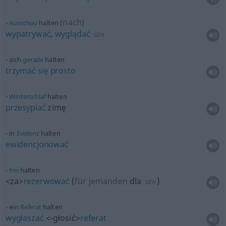
nach
Ausschau
halten
(
)
wypatrywać
,
wyglądać
GEN
sich
gerade
halten
trzymać
się
prosto
Winterschlaf
halten
przesypiać
zimę
in
Evidenz
halten
ewidencjonować
frei
halten
<za>
rezerwować
(
für jemanden
dla
)
GEN
ein
Referat
halten
wygłaszać
<-głosić>
referat