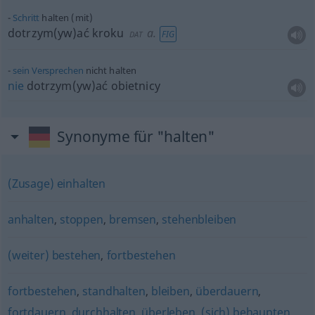
Schritt
halten (mit)
dotrzym(yw)ać kroku
a.
FIG
DAT
sein
Versprechen
nicht halten
nie
dotrzym(yw)ać obietnicy
Synonyme für "halten"
(Zusage) einhalten
anhalten
,
stoppen
,
bremsen
,
stehenbleiben
(weiter) bestehen
,
fortbestehen
fortbestehen
,
standhalten
,
bleiben
,
überdauern
,
fortdauern
,
durchhalten
,
überleben
,
(sich) behaupten
,