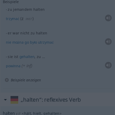
Beispiele
zu jemandem halten
z
trzymać
(
)
INST
er war nicht zu halten
nie
można
go
było
utrzymać
sie ist
gehalten
, zu …
(+
inf
)
powinna
Beispiele anzeigen
„halten“
: reflexives Verb
halten
v/r
<
hält
, hielt
, gehalten
>