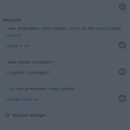
Beispiele
von jemandem,
etwas
halten
es mit
etwas
halten
UNPERS
urteilen
sądzić
o
LOK
was halten
Sie
davon?
co
pan(i)
o
tym sądzi?
viel
von jemandem,
etwas
halten
wysoko
cenić
AKK
Beispiele anzeigen