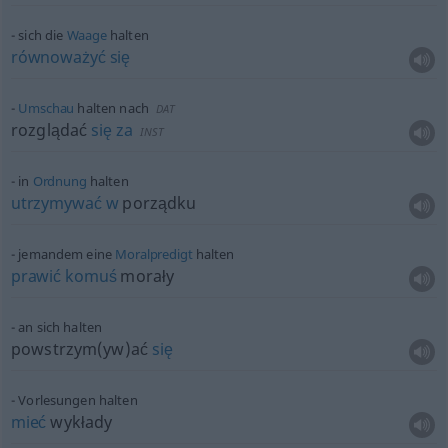
sich die
Waage
halten
równoważyć
się
Umschau
halten nach
DAT
rozglądać
się
za
INST
in
Ordnung
halten
utrzymywać
w
porządku
jemandem eine
Moralpredigt
halten
prawić
komuś
morały
an sich halten
powstrzym(yw)ać
się
Vorlesungen halten
mieć
wykłady