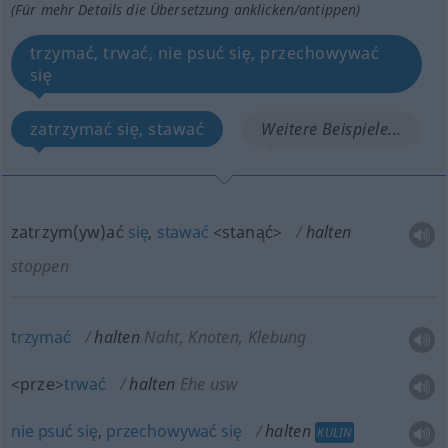
(Für mehr Details die Übersetzung anklicken/antippen)
trzymać, trwać, nie psuć się, przechowywać
się
zatrzymać się, stawać
Weitere Beispiele...
zatrzym(yw)ać
się
,
stawać
<stanąć>
halten
stoppen
trzymać
halten
Naht, Knoten, Klebung
<prze>
trwać
halten
Ehe usw
nie
psuć
się
,
przechowywać
się
halten
KULIN