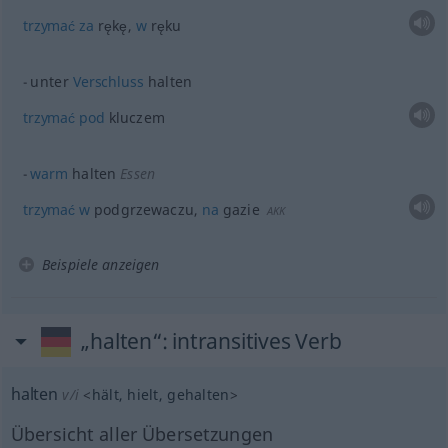
trzymać
za
rękę,
w
ręku
unter
Verschluss
halten
trzymać
pod
kluczem
warm
halten
Essen
trzymać
w
podgrzewaczu,
na
gazie
AKK
Beispiele anzeigen
„halten“
: intransitives Verb
halten
v/i
<
hält
, hielt
, gehalten
>
Übersicht aller Übersetzungen