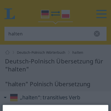
Deutsch-Polnisch Wörterbuch
halten
Deutsch-Polnisch Übersetzung für
"halten"
"halten" Polnisch Übersetzung
„halten“
: transitives Verb
halten
v/t
<
hält
, hielt
, gehalten
>