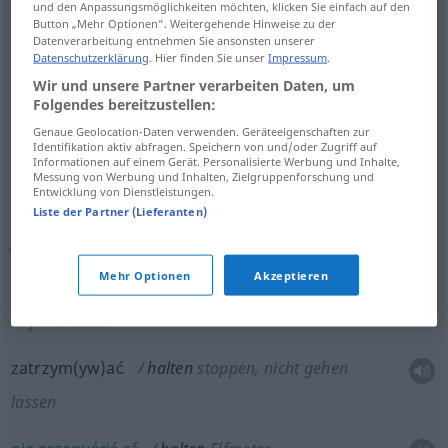
und den Anpassungsmöglichkeiten möchten, klicken Sie einfach auf den
trzymać
halten
festhalten
,
a.
in einer bestimmten
Button „Mehr Optionen“. Weitergehende Hinweise zu der
Datenverarbeitung entnehmen Sie ansonsten unserer
Lage
Datenschutzerklärung
. Hier finden Sie unser
Impressum
.
Wir und unsere Partner verarbeiten Daten, um
Folgendes bereitzustellen:
trzymać
halten
Wache, Kurs, Richtung, Wärme,
Genaue Geolocation-Daten verwenden. Geräteeigenschaften zur
Identifikation aktiv abfragen. Speichern von und/oder Zugriff auf
Tier
Informationen auf einem Gerät. Personalisierte Werbung und Inhalte,
Messung von Werbung und Inhalten, Zielgruppenforschung und
Entwicklung von Dienstleistungen.
przytrzym(yw)ać
halten
stützen, auffangen
,
a.
Liste der Partner (Lieferanten)
jemandem die Tür, Leiter usw
Mehr Optionen
Akzeptieren
przetrzym(yw)ać
halten
länger nicht loslassen,
aufbewahren
zatrzym(yw)ać
halten
stoppen, nicht gehen
lassen