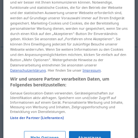
und wir besser mit Ihnen kommunizieren können. Notwendige,
funktionale und statistische Cookies, die für den Betrieb der Webseite
Übersicht aller Übersetzungen
und der statistischen Auswertung unserer Webseite erforderlich sind,
werden auf Grundlage unserer Vorauswahl immer auf Ihrem Endgerät
(Für mehr Details die Übersetzung anklicken/antippen)
gespeichert. Marketing-Cookies und Cookies, die der Bereitstellung
personalisierter Werbung dienen, werden nur gespeichert, wenn Sie uns
zmartwienie
durch einen Klick auf den „Akzeptieren“-Button Ihr Einverständnis
geben. Klicken Sie ansonsten auf „Fortfahren ohne Akzeptieren“. Sie
können Ihre Einwilligung jederzeit für zukünftige Besuche unserer
Webseite widerrufen. Wenn Sie weitere Informationen zu den Cookies
und den Anpassungsmöglichkeiten möchten, klicken Sie einfach auf den
Button „Mehr Optionen“. Weitergehende Hinweise zu der
zmartwienie
Trübsal
Datenverarbeitung entnehmen Sie ansonsten unserer
Datenschutzerklärung
. Hier finden Sie unser
Impressum
.
Wir und unsere Partner verarbeiten Daten, um
Folgendes bereitzustellen:
Genaue Geolocation-Daten verwenden. Geräteeigenschaften zur
Synonyme für "Trübsal"
Identifikation aktiv abfragen. Speichern von und/oder Zugriff auf
Informationen auf einem Gerät. Personalisierte Werbung und Inhalte,
Messung von Werbung und Inhalten, Zielgruppenforschung und
Entwicklung von Dienstleistungen.
Trübsinn
,
Schwermut
,
Traurigkeit
,
Liste der Partner (Lieferanten)
Niedergeschlagenheit
,
Melancholie
,
Depression
(fachspr., medizinisch)
,
Wehmut
Mehr Optionen
Akzeptieren