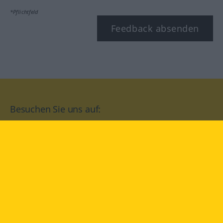
*Pflichtfeld
Feedback absenden
Besuchen Sie uns auf:
facebook
YouTube
Instagram
Langenscheidt
NUTZUNGSBEDINGUNGEN