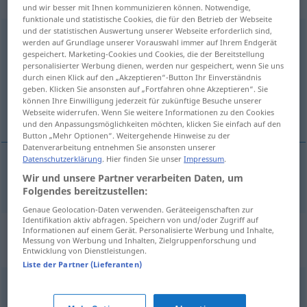
„Niedergeschlagenheit“
: Femininum
und wir besser mit Ihnen kommunizieren können. Notwendige,
funktionale und statistische Cookies, die für den Betrieb der Webseite
und der statistischen Auswertung unserer Webseite erforderlich sind,
Niedergeschlagenheit
f
<
ohne pl
>
werden auf Grundlage unserer Vorauswahl immer auf Ihrem Endgerät
gespeichert. Marketing-Cookies und Cookies, die der Bereitstellung
Übersicht aller Übersetzungen
personalisierter Werbung dienen, werden nur gespeichert, wenn Sie uns
durch einen Klick auf den „Akzeptieren“-Button Ihr Einverständnis
(Für mehr Details die Übersetzung anklicken/antippen)
geben. Klicken Sie ansonsten auf „Fortfahren ohne Akzeptieren“. Sie
können Ihre Einwilligung jederzeit für zukünftige Besuche unserer
przygnębienie
Webseite widerrufen. Wenn Sie weitere Informationen zu den Cookies
und den Anpassungsmöglichkeiten möchten, klicken Sie einfach auf den
Button „Mehr Optionen“. Weitergehende Hinweise zu der
Datenverarbeitung entnehmen Sie ansonsten unserer
Datenschutzerklärung
. Hier finden Sie unser
Impressum
.
Wir und unsere Partner verarbeiten Daten, um
przygnębienie
Niedergeschlagenheit
Folgendes bereitzustellen:
Genaue Geolocation-Daten verwenden. Geräteeigenschaften zur
Identifikation aktiv abfragen. Speichern von und/oder Zugriff auf
Synonyme für
Informationen auf einem Gerät. Personalisierte Werbung und Inhalte,
Messung von Werbung und Inhalten, Zielgruppenforschung und
"Niedergeschlagenheit"
Entwicklung von Dienstleistungen.
Liste der Partner (Lieferanten)
Erschöpfung