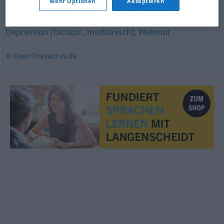
Mehr Optionen
Akzeptieren
Trübsinn
,
Schwermut
,
Traurigkeit
,
Melancholie
,
Trübsal
,
Depression (fachspr., medizinisch)
,
Wehmut
© OpenThesaurus.de