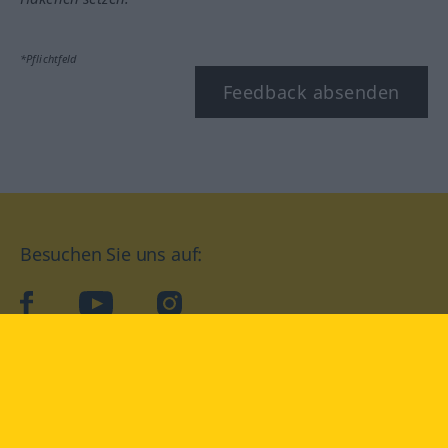
*Pflichtfeld
Feedback absenden
Besuchen Sie uns auf:
facebook
YouTube
Instagram
Langenscheidt