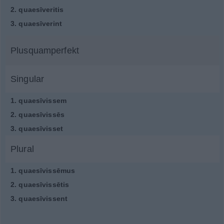
2.
quaesīveritis
3.
quaesīverint
Plusquamperfekt
Singular
1.
quaesīvissem
2.
quaesīvissēs
3.
quaesīvisset
Plural
1.
quaesīvissēmus
2.
quaesīvissētis
3.
quaesīvissent