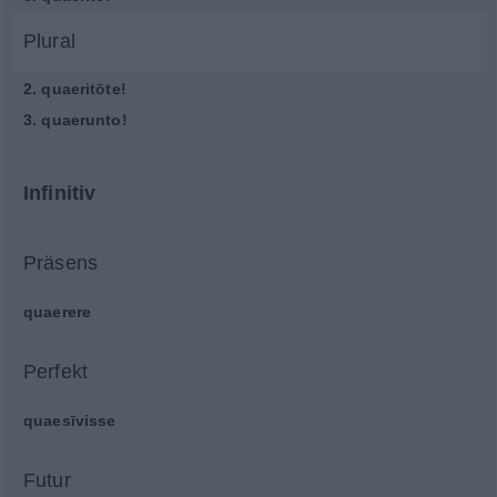
Plural
2.
quaeritōte!
3.
quaerunto!
Infinitiv
Präsens
quaerere
Perfekt
quaesīvisse
Futur