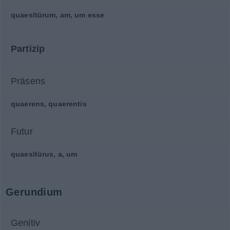
quaesītūrum, am, um esse
Partizip
Präsens
quaerens, quaerentis
Futur
quaesītūrus, a, um
Gerundium
Genitiv