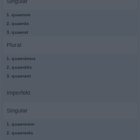
Singular
1.
quaeram
2.
quaerās
3.
quaerat
Plural
1.
quaerāmus
2.
quaerātis
3.
quaerant
Imperfekt
Singular
1.
quaererem
2.
quaererēs