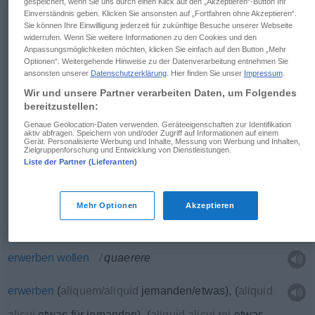
gespeichert, wenn Sie uns durch einen Klick auf den „Akzeptieren“-Button Ihr
suchen
,
aufsuchen
quaerere
Einverständnis geben. Klicken Sie ansonsten auf „Fortfahren ohne Akzeptieren“.
Sie können Ihre Einwilligung jederzeit für zukünftige Besuche unserer Webseite
widerrufen. Wenn Sie weitere Informationen zu den Cookies und den
Anpassungsmöglichkeiten möchten, klicken Sie einfach auf den Button „Mehr
Optionen“. Weitergehende Hinweise zu der Datenverarbeitung entnehmen Sie
Beispiele
ansonsten unserer
Datenschutzerklärung
. Hier finden Sie unser
Impressum
.
aliquid
quaerere
Wir und unsere Partner verarbeiten Daten, um Folgendes
bereitzustellen:
etwas
vermissen
, sich nach
etwas
sehnen
Genaue Geolocation-Daten verwenden. Geräteeigenschaften zur Identifikation
aktiv abfragen. Speichern von und/oder Zugriff auf Informationen auf einem
Gerät. Personalisierte Werbung und Inhalte, Messung von Werbung und Inhalten,
Zielgruppenforschung und Entwicklung von Dienstleistungen.
Liste der Partner (Lieferanten)
von Sachen
erfordern
quaerere
FIG
Mehr Optionen
Akzeptieren
zu
erwerben
suchen
quaerere
erwerben
wollen
quaerere
erwerben
(
aliquem/aliquid
jemanden/etwas
)
,
(
aliquid
alicui
etwas für jemanden
)
,
(
aliquid alicui rei
etwas