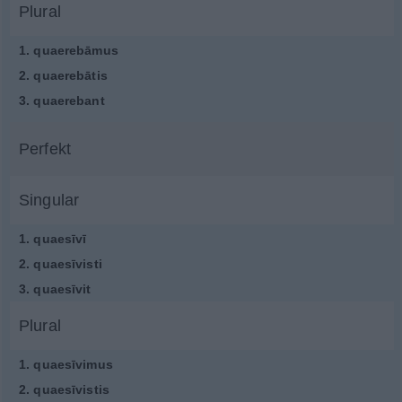
Plural
1.
quaerebāmus
2.
quaerebātis
3.
quaerebant
Perfekt
Singular
1.
quaesīvī
2.
quaesīvisti
3.
quaesīvit
Plural
1.
quaesīvimus
2.
quaesīvistis