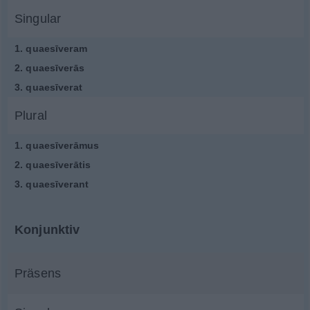
Singular
1.
quaesīveram
2.
quaesīverās
3.
quaesīverat
Plural
1.
quaesīverāmus
2.
quaesīverātis
3.
quaesīverant
Konjunktiv
Präsens