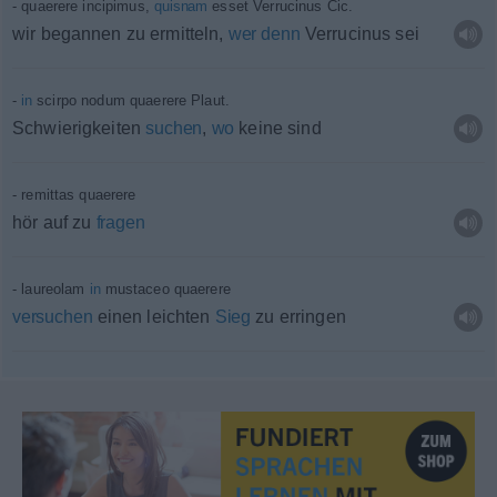
quaerere incipimus,
quisnam
esset Verrucinus
Cic.
wir begannen zu ermitteln,
wer
denn
Verrucinus sei
in
scirpo nodum quaerere
Plaut.
Schwierigkeiten
suchen
,
wo
keine sind
remittas quaerere
hör auf zu
fragen
laureolam
in
mustaceo quaerere
versuchen
einen leichten
Sieg
zu erringen