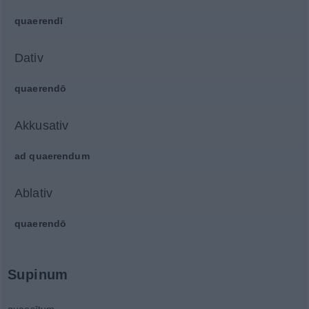
quaerendī
Dativ
quaerendō
Akkusativ
ad quaerendum
Ablativ
quaerendō
Supinum