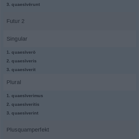
3.
quaesīvērunt
Futur 2
Singular
1.
quaesīverō
2.
quaesīveris
3.
quaesīverit
Plural
1.
quaesīverimus
2.
quaesīveritis
3.
quaesīverint
Plusquamperfekt