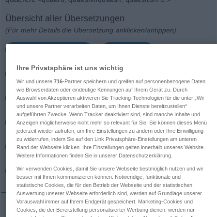
Übersicht aller Übersetzungen
(Für mehr Details die Übersetzung anklicken/antippen)
suchen, aufsuchen
erfordern
Ihre Privatsphäre ist uns wichtig
zu erwerben suchen, erwerben, erwerben wollen
Wir und unsere
716
-Partner speichern und greifen auf personenbezogene Daten
wie Browserdaten oder eindeutige Kennungen auf Ihrem Gerät zu. Durch
fragen, forschen
Auswahl von Akzeptieren aktivieren Sie Tracking-Technologien für die unter „Wir
und unsere Partner verarbeiten Daten, um Ihnen Dienste bereitzustellen“
aufgeführten Zwecke. Wenn Tracker deaktiviert sind, sind manche Inhalte und
wissenschaftlich untersuchen
Anzeigen möglicherweise nicht mehr so relevant für Sie. Sie können dieses Menü
jederzeit wieder aufrufen, um Ihre Einstellungen zu ändern oder Ihre Einwilligung
zu widerrufen, indem Sie auf den Link Privatsphäre-Einstellungen am unteren
gerichtlich untersuchen, ein Verhör anstellen
Rand der Webseite klicken. Ihre Einstellungen gelten innerhalb unseres Website.
Weitere Informationen finden Sie in unserer Datenschutzerklärung.
Wir verwenden Cookies, damit Sie unsere Webseite bestmöglich nutzen und wir
verhandeln, beraten
sich bemühen
besser mit Ihnen kommunizieren können. Notwendige, funktionale und
statistische Cookies, die für den Betrieb der Webseite und der statistischen
Auswertung unserer Webseite erforderlich sind, werden auf Grundlage unserer
Vorauswahl immer auf Ihrem Endgerät gespeichert. Marketing-Cookies und
Cookies, die der Bereitstellung personalisierter Werbung dienen, werden nur