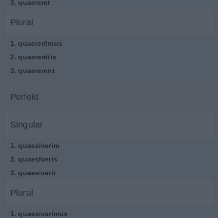
3.
quaereret
Plural
1.
quaererēmus
2.
quaererētis
3.
quaererent
Perfekt
Singular
1.
quaesīverim
2.
quaesīveris
3.
quaesīverit
Plural
1.
quaesīverimus