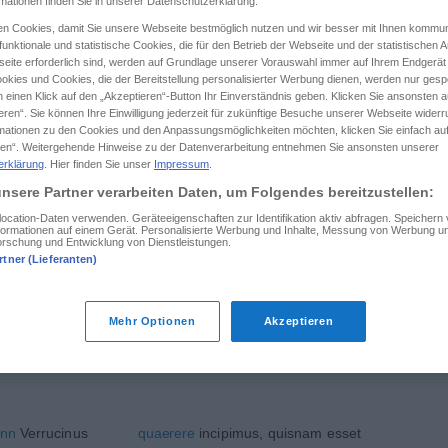
rmationen finden Sie in unserer Datenschutzerklärung.
n Cookies, damit Sie unsere Webseite bestmöglich nutzen und wir besser mit Ihnen kommun
unktionale und statistische Cookies, die für den Betrieb der Webseite und der statistischen
eite erforderlich sind, werden auf Grundlage unserer Vorauswahl immer auf Ihrem Endgerät
okies und Cookies, die der Bereitstellung personalisierter Werbung dienen, werden nur gesp
tippen)
 einen Klick auf den „Akzeptieren“-Button Ihr Einverständnis geben. Klicken Sie ansonsten a
eren“. Sie können Ihre Einwilligung jederzeit für zukünftige Besuche unserer Webseite wider
mand, etwa etwas
rmationen zu den Cookies und den Anpassungsmöglichkeiten möchten, klicken Sie einfach au
en“. Weitergehende Hinweise zu der Datenverarbeitung entnehmen Sie ansonsten unserer
erklärung
. Hier finden Sie unser
Impressum
.
nsere Partner verarbeiten Daten, um Folgendes bereitzustellen:
quis-nam
cation-Daten verwenden. Geräteeigenschaften zur Identifikation aktiv abfragen. Speichern
Informationen auf einem Gerät. Personalisierte Werbung und Inhalte, Messung von Werbung un
orschung und Entwicklung von Dienstleistungen.
rtner (Lieferanten)
quisnam
igitur
sanus?
Hor.
Mehr Optionen
Akzeptieren
quis-nam
INDIR
nn
Verrucinus
quaerere
incipimus, quisnam esset