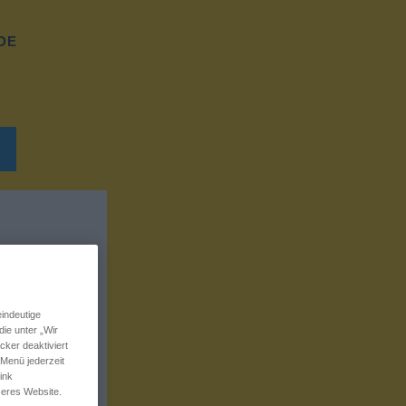
DE
indeutige
ie unter „Wir
ker deaktiviert
 Menü jederzeit
ink
seres Website.