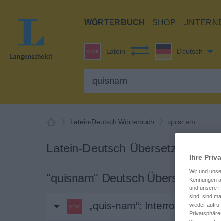
WÖRTERBUCH
SHOP
UNTERN
Latein
Deutsch
Latein-Deutsch Wörterbuch
quisnam
Latein-Deutsch Übersetzung für 
Ihre Priv
Wir und uns
"quisnam" Deutsch Übersetzung
Kennungen au
und unsere P
sind, sind m
„quis-nam“
: Interrogativpro
wieder aufruf
Privatsphäre