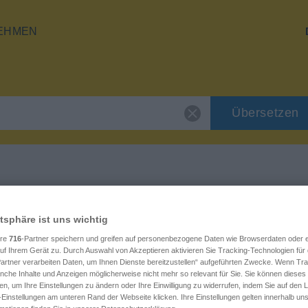
EHMEN
Übersetzen
"quisnam"
atsphäre ist uns wichtig
ere
716
-Partner speichern und greifen auf personenbezogene Daten wie Browserdaten oder e
f Ihrem Gerät zu. Durch Auswahl von Akzeptieren aktivieren Sie Tracking-Technologien für d
artner verarbeiten Daten, um Ihnen Dienste bereitzustellen“ aufgeführten Zwecke. Wenn Trac
anche Inhalte und Anzeigen möglicherweise nicht mehr so relevant für Sie. Sie können dieses
nomen
en, um Ihre Einstellungen zu ändern oder Ihre Einwilligung zu widerrufen, indem Sie auf den L
-Einstellungen am unteren Rand der Webseite klicken. Ihre Einstellungen gelten innerhalb un