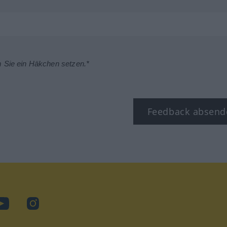
m Sie ein Häkchen setzen.*
Feedback absend
ok
YouTube
Instagram