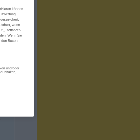
izieren können.
 Auswertung
 gespeichert.
eichert, wenn
uf „Fortfahren
rufen. Wenn Sie
f den Button
 von und/oder
d Inhalten,