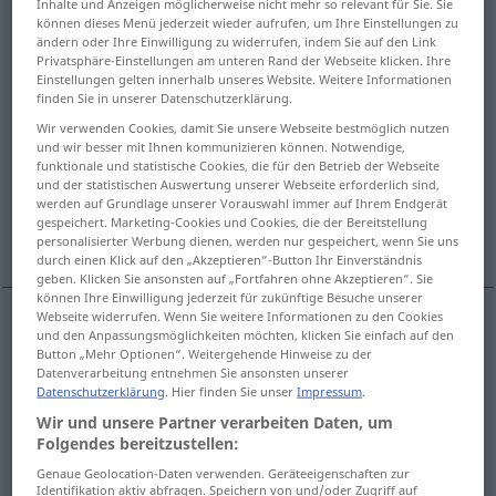
Inhalte und Anzeigen möglicherweise nicht mehr so relevant für Sie. Sie
können dieses Menü jederzeit wieder aufrufen, um Ihre Einstellungen zu
Übersicht aller Übersetzungen
ändern oder Ihre Einwilligung zu widerrufen, indem Sie auf den Link
Privatsphäre-Einstellungen am unteren Rand der Webseite klicken. Ihre
(Für mehr Details die Übersetzung anklicken/antippen)
Einstellungen gelten innerhalb unseres Website. Weitere Informationen
finden Sie in unserer Datenschutzerklärung.
Truthahn, Pute
Truthahnfleisch
Wir verwenden Cookies, damit Sie unsere Webseite bestmöglich nutzen
und wir besser mit Ihnen kommunizieren können. Notwendige,
funktionale und statistische Cookies, die für den Betrieb der Webseite
Pleite, Versager
Wahrheit, Tatsachen
und der statistischen Auswertung unserer Webseite erforderlich sind,
werden auf Grundlage unserer Vorauswahl immer auf Ihrem Endgerät
gespeichert. Marketing-Cookies und Cookies, die der Bereitstellung
Naivling, Strohkopf, Flasche, Pflaume
personalisierter Werbung dienen, werden nur gespeichert, wenn Sie uns
durch einen Klick auf den „Akzeptieren“-Button Ihr Einverständnis
geben. Klicken Sie ansonsten auf „Fortfahren ohne Akzeptieren“. Sie
können Ihre Einwilligung jederzeit für zukünftige Besuche unserer
Webseite widerrufen. Wenn Sie weitere Informationen zu den Cookies
und den Anpassungsmöglichkeiten möchten, klicken Sie einfach auf den
Truthahn
m
,
-henne
f
turkey
besonders
ZOOL
Button „Mehr Optionen“. Weitergehende Hinweise zu der
Datenverarbeitung entnehmen Sie ansonsten unserer
Meleagris gallopavo
Datenschutzerklärung
. Hier finden Sie unser
Impressum
.
Wir und unsere Partner verarbeiten Daten, um
Pute(r
m
)
f
turkey
besonders
Meleagris
Folgendes bereitzustellen:
ZOOL
Genaue Geolocation-Daten verwenden. Geräteeigenschaften zur
gallopavo
Identifikation aktiv abfragen. Speichern von und/oder Zugriff auf