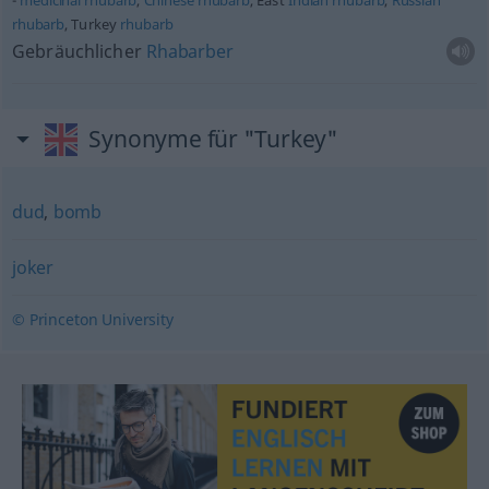
medicinal
rhubarb
,
Chinese
rhubarb
, East
Indian
rhubarb
,
Russian
rhubarb
, Turkey
rhubarb
Gebräuchlicher
Rhabarber
Synonyme für "Turkey"
dud
,
bomb
joker
© Princeton University