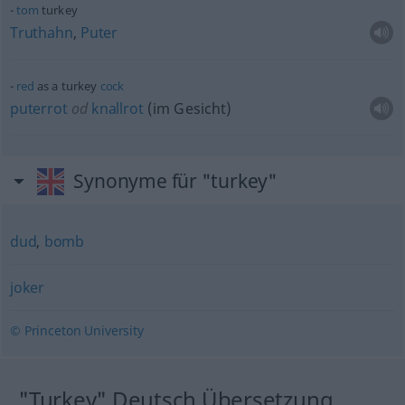
tom
turkey
Truthahn
,
Puter
red
as a turkey
cock
puterrot
od
knallrot
(im Gesicht)
Synonyme für "turkey"
dud
,
bomb
joker
© Princeton University
"Turkey" Deutsch Übersetzung