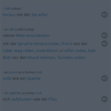
talk
turkey!
heraus
mit der
Sprache!
to
talk
(cold) turkey
reinen
Wein
einschenken
mit der
Sprache
herausrücken
,
frisch
von der
Leber
weg
reden
,
unverblümt
od
offen
reden
,
kein
Blatt
vor den
Mund
nehmen
,
Tacheles
reden
as
proud
as a turkey
cock
stolz
wie ein
Spanier
to
swell
like
a turkey
cock
sich
aufplustern
wie ein
Pfau