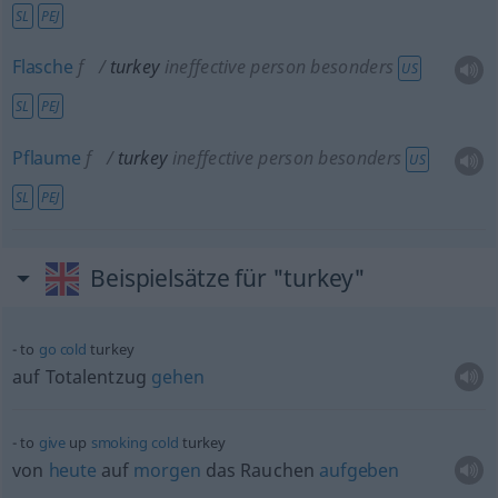
SL
PEJ
Flasche
f
turkey
ineffective person
besonders
US
SL
PEJ
Pflaume
f
turkey
ineffective person
besonders
US
SL
PEJ
Beispielsätze für "turkey"
to
go
cold
turkey
auf Totalentzug
gehen
to
give
up
smoking
cold
turkey
von
heute
auf
morgen
das Rauchen
aufgeben