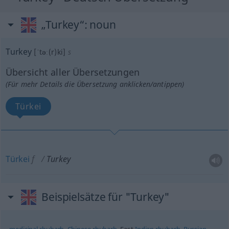
„Turkey“
: noun
Turkey
[ˈtəː(r)ki]
s
Übersicht aller Übersetzungen
(Für mehr Details die Übersetzung anklicken/antippen)
Türkei
Türkei
f
Turkey
Beispielsätze für "Turkey"