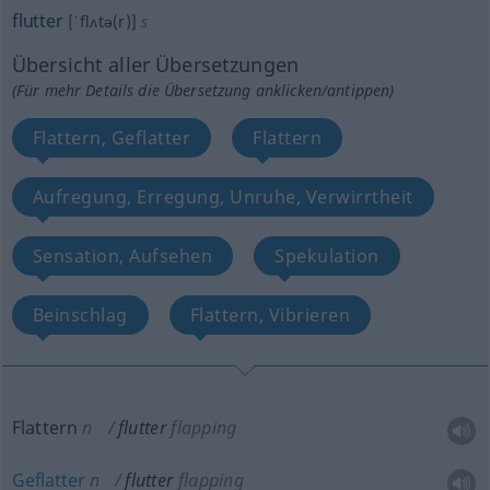
flutter
[ˈflʌtə(r)]
s
Übersicht aller Übersetzungen
(Für mehr Details die Übersetzung anklicken/antippen)
Flattern, Geflatter
Flattern
Aufregung, Erregung, Unruhe, Verwirrtheit
Sensation, Aufsehen
Spekulation
Beinschlag
Flattern, Vibrieren
Flattern
n
flutter
flapping
Geflatter
n
flutter
flapping