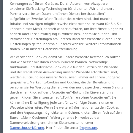
Kennungen auf Ihrem Gerät zu. Durch Auswahl von Akzeptieren
aktivieren Sie Tracking-Technologien für die unter „Wir und unsere
Übersicht aller Übersetzungen
Partner verarbeiten Daten, um Ihnen Dienste bereitzustellen“
(Für mehr Details die Übersetzung anklicken/antippen)
aufgeführten Zwecke. Wenn Tracker deaktiviert sind, sind manche
Inhalte und Anzeigen möglicherweise nicht mehr so relevant für Sie. Sie
können dieses Menü jederzeit wieder aufrufen, um Ihre Einstellungen zu
flattern
ändern oder Ihre Einwilligung zu widerrufen, indem Sie auf den Link
Privatsphäre-Einstellungen am unteren Rand der Webseite klicken. Ihre
Einstellungen gelten innerhalb unseres Website. Weitere Informationen
flattern, wehen, sich unruhig hin her bewegen
finden Sie in unserer Datenschutzerklärung.
Wir verwenden Cookies, damit Sie unsere Webseite bestmöglich nutzen
und wir besser mit Ihnen kommunizieren können. Notwendige,
schnell schlagen, flattern
funktionale und statistische Cookies, die für den Betrieb der Webseite
und der statistischen Auswertung unserer Webseite erforderlich sind,
werden auf Grundlage unserer Vorauswahl immer auf Ihrem Endgerät
aufgeregt sein, zittern
gespeichert. Marketing-Cookies und Cookies, die der Bereitstellung
personalisierter Werbung dienen, werden nur gespeichert, wenn Sie uns
durch einen Klick auf den „Akzeptieren“-Button Ihr Einverständnis
aufgeregt hin her eilen
geben. Klicken Sie ansonsten auf „Fortfahren ohne Akzeptieren“. Sie
können Ihre Einwilligung jederzeit für zukünftige Besuche unserer
Webseite widerrufen. Wenn Sie weitere Informationen zu den Cookies
ziellos herumgehen
und den Anpassungsmöglichkeiten möchten, klicken Sie einfach auf den
Button „Mehr Optionen“. Weitergehende Hinweise zu der
Datenverarbeitung entnehmen Sie ansonsten unserer
im Zickzack fahren, flackern, sich kräuseln
Datenschutzerklärung
. Hier finden Sie unser
Impressum
.