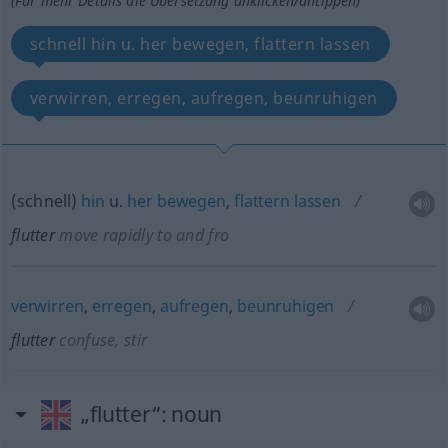
(Für mehr Details die Übersetzung anklicken/antippen)
schnell hin u. her bewegen, flattern lassen
verwirren, erregen, aufregen, beunruhigen
(schnell)
hin
u.
her
bewegen
,
flattern
lassen
flutter
move rapidly to and fro
verwirren
,
erregen
,
aufregen
,
beunruhigen
flutter
confuse, stir
„flutter“
: noun