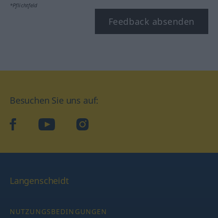
*Pflichtfeld
Feedback absenden
Besuchen Sie uns auf:
facebook
YouTube
Instagram
Langenscheidt
NUTZUNGSBEDINGUNGEN