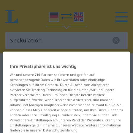
Deutsch-Englisch Wörterbuch
Spekulation
Ihre Privatsphäre ist uns wichtig
Deutsch-Englisch Übersetzung für
Wir und unsere
716
-Partner speichern und greifen auf
personenbezogene Daten wie Browserdaten oder eindeutige
"Spekulation"
Kennungen auf Ihrem Gerät zu. Durch Auswahl von Akzeptieren
aktivieren Sie Tracking-Technologien für die unter „Wir und unsere
Partner verarbeiten Daten, um Ihnen Dienste bereitzustellen“
"Spekulation" Englisch Übersetzung
aufgeführten Zwecke. Wenn Tracker deaktiviert sind, sind manche
Inhalte und Anzeigen möglicherweise nicht mehr so relevant für Sie. Sie
können dieses Menü jederzeit wieder aufrufen, um Ihre Einstellungen zu
„Spekulation“
: Femininum
ändern oder Ihre Einwilligung zu widerrufen, indem Sie auf den Link
Privatsphäre-Einstellungen am unteren Rand der Webseite klicken. Ihre
Einstellungen gelten innerhalb unseres Website. Weitere Informationen
finden Sie in unserer Datenschutzerklärung.
Spekulation
[ʃpekulaˈtsɪ̆oːn]
f
<
Spekulation
;
Spekulationen
>