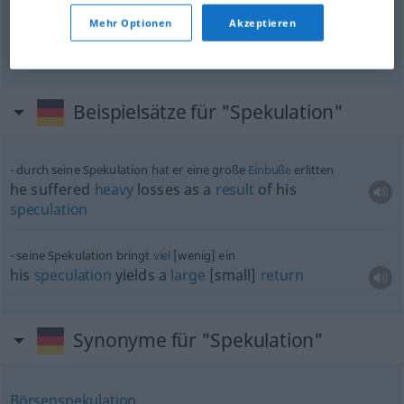
Mehr Optionen
Akzeptieren
speculation
Spekulation
PHIL
Beispielsätze für "Spekulation"
durch seine Spekulation hat er eine große
Einbuße
erlitten
he suffered
heavy
losses as a
result
of his
speculation
seine Spekulation bringt
viel
[wenig] ein
his
speculation
yields a
large
[small]
return
Synonyme für "Spekulation"
Börsenspekulation