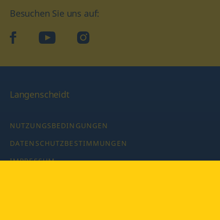
Besuchen Sie uns auf:
facebook
YouTube
Instagram
Langenscheidt
NUTZUNGSBEDINGUNGEN
DATENSCHUTZBESTIMMUNGEN
IMPRESSUM
PRIVATSPHÄRE-EINSTELLUNGEN
LATEINWÖRTERBUCH MIT CODE