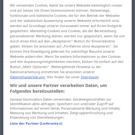
Wir verwenden Cookies, damit Sie unsere Webseite bestmöglich nutzen
Übersicht aller Übersetzungen
und wir besser mit Ihnen kommunizieren können. Notwendige,
funktionale und statistische Cookies, die für den Betrieb der Webseite
(Für mehr Details die Übersetzung anklicken/antippen)
und der statistischen Auswertung unserer Webseite erforderlich sind,
werden auf Grundlage unserer Vorauswahl immer auf Ihrem Endgerät
speculation
speculation
gespeichert. Marketing-Cookies und Cookies, die der Bereitstellung
personalisierter Werbung dienen, werden nur gespeichert, wenn Sie uns
durch einen Klick auf den „Akzeptieren“-Button Ihr Einverständnis
geben. Klicken Sie ansonsten auf „Fortfahren ohne Akzeptieren“. Sie
speculation
können Ihre Einwilligung jederzeit für zukünftige Besuche unserer
Webseite widerrufen. Wenn Sie weitere Informationen zu den Cookies
und den Anpassungsmöglichkeiten möchten, klicken Sie einfach auf den
Button „Mehr Optionen“. Weitergehende Hinweise zu der
Datenverarbeitung entnehmen Sie ansonsten unserer
Datenschutzerklärung
. Hier finden Sie unser
Impressum
.
speculation
Spekulation
Mutmaßung
Wir und unsere Partner verarbeiten Daten, um
Folgendes bereitzustellen:
Genaue Geolocation-Daten verwenden. Geräteeigenschaften zur
Identifikation aktiv abfragen. Speichern von und/oder Zugriff auf
Informationen auf einem Gerät. Personalisierte Werbung und Inhalte,
speculation
Spekulation
besonders an
WIRTSCH
Messung von Werbung und Inhalten, Zielgruppenforschung und
Entwicklung von Dienstleistungen.
der Börse
Liste der Partner (Lieferanten)