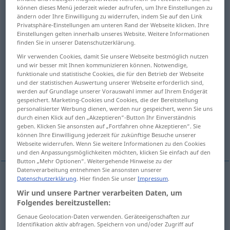
können dieses Menü jederzeit wieder aufrufen, um Ihre Einstellungen zu
ändern oder Ihre Einwilligung zu widerrufen, indem Sie auf den Link
Übersicht aller Übersetzungen
Privatsphäre-Einstellungen am unteren Rand der Webseite klicken. Ihre
(Für mehr Details die Übersetzung anklicken/antippen)
Einstellungen gelten innerhalb unseres Website. Weitere Informationen
finden Sie in unserer Datenschutzerklärung.
flitzen, huschen
umherflattern
Wir verwenden Cookies, damit Sie unsere Webseite bestmöglich nutzen
und wir besser mit Ihnen kommunizieren können. Notwendige,
funktionale und statistische Cookies, die für den Betrieb der Webseite
schnell vergehen, verfliegen
und der statistischen Auswertung unserer Webseite erforderlich sind,
werden auf Grundlage unserer Vorauswahl immer auf Ihrem Endgerät
gespeichert. Marketing-Cookies und Cookies, die der Bereitstellung
um-, wegziehen
personalisierter Werbung dienen, werden nur gespeichert, wenn Sie uns
durch einen Klick auf den „Akzeptieren“-Button Ihr Einverständnis
geben. Klicken Sie ansonsten auf „Fortfahren ohne Akzeptieren“. Sie
können Ihre Einwilligung jederzeit für zukünftige Besuche unserer
sich entfernen, fortgehen
sterben
Webseite widerrufen. Wenn Sie weitere Informationen zu den Cookies
und den Anpassungsmöglichkeiten möchten, klicken Sie einfach auf den
Button „Mehr Optionen“. Weitergehende Hinweise zu der
Datenverarbeitung entnehmen Sie ansonsten unserer
Datenschutzerklärung
. Hier finden Sie unser
Impressum
.
flitzen
,
huschen
flit
move quickly and lightly
Wir und unsere Partner verarbeiten Daten, um
Folgendes bereitzustellen:
Genaue Geolocation-Daten verwenden. Geräteeigenschaften zur
Identifikation aktiv abfragen. Speichern von und/oder Zugriff auf
(umher)flattern
flit
flutter