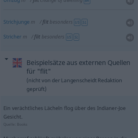
Umzug
m
flit
change of dwelling
BR
Strichjunge
m
flit
besonders
US
SL
Stricher
m
flit
besonders
US
SL
Beispielsätze aus externen Quellen
für "flit"
(nicht von der Langenscheidt Redaktion
geprüft)
Ein verächtliches Lächeln flog über des Indianer-Joe
Gesicht.
Quelle:
Books