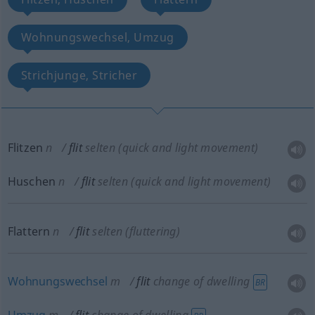
Wohnungswechsel, Umzug
Strichjunge, Stricher
Flitzen
n
flit
selten
(quick and light movement)
Huschen
n
flit
selten
(quick and light movement)
Flattern
n
flit
selten
(fluttering)
Wohnungswechsel
m
flit
change of dwelling
BR