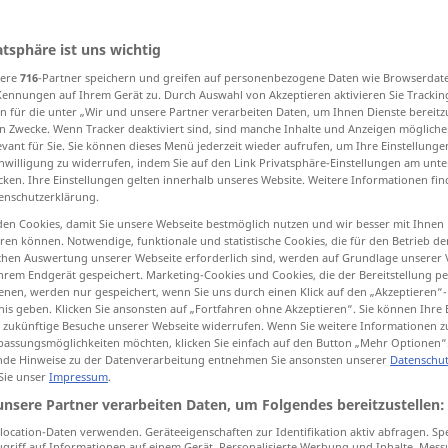
atsphäre ist uns wichtig
sere
716
-Partner speichern und greifen auf personenbezogene Daten wie Browserdat
tippen)
Kennungen auf Ihrem Gerät zu. Durch Auswahl von Akzeptieren aktivieren Sie Trackin
n für die unter „Wir und unsere Partner verarbeiten Daten, um Ihnen Dienste bereitz
Geschäftsverkehr, Handel, Geschäft
n Zwecke. Wenn Tracker deaktiviert sind, sind manche Inhalte und Anzeigen mögliche
evant für Sie. Sie können dieses Menü jederzeit wieder aufrufen, um Ihre Einstellung
inwilligung zu widerrufen, indem Sie auf den Link Privatsphäre-Einstellungen am unt
cken. Ihre Einstellungen gelten innerhalb unseres Website. Weitere Informationen fin
ren, Verhalten, Handlungsweise
enschutzerklärung.
en Cookies, damit Sie unsere Webseite bestmöglich nutzen und wir besser mit Ihnen
en können. Notwendige, funktionale und statistische Cookies, die für den Betrieb d
ischen Auswertung unserer Webseite erforderlich sind, werden auf Grundlage unserer
hrem Endgerät gespeichert. Marketing-Cookies und Cookies, die der Bereitstellung per
nen, werden nur gespeichert, wenn Sie uns durch einen Klick auf den „Akzeptieren“-
nis geben. Klicken Sie ansonsten auf „Fortfahren ohne Akzeptieren“. Sie können Ihre 
ür zukünftige Besuche unserer Webseite widerrufen. Wenn Sie weitere Informationen 
dealing
relations, connections
assungsmöglichkeiten möchten, klicken Sie einfach auf den Button „Mehr Optionen“
<
>
MEIST
PL
de Hinweise zu der Datenverarbeitung entnehmen Sie ansonsten unserer
Datenschut
 Sie unser
Impressum
.
unsere Partner verarbeiten Daten, um Folgendes bereitzustellen:
ocation-Daten verwenden. Geräteeigenschaften zur Identifikation aktiv abfragen. Sp
griff auf Informationen auf einem Gerät. Personalisierte Werbung und Inhalte, Mes