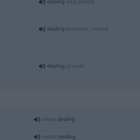
dealing
drug dealing
dealing
behaviour, method
dealing
of cards
smart
dealing
round
dealing