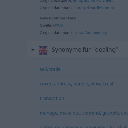
Originaltextquelle:
Europäisches Parlament
Originaldatenbank:
Europarl Parallel Corups
News-Commentary
Quelle:
OPUS
Originaldatenbank:
News Commentary
Synonyme für "dealing"
sell
,
trade
cover
,
address
,
handle
,
plow
,
treat
transaction
manage
,
make out
,
contend
,
grapple
,
co
distribute
,
dispense
,
administer
,
lot
,
shell