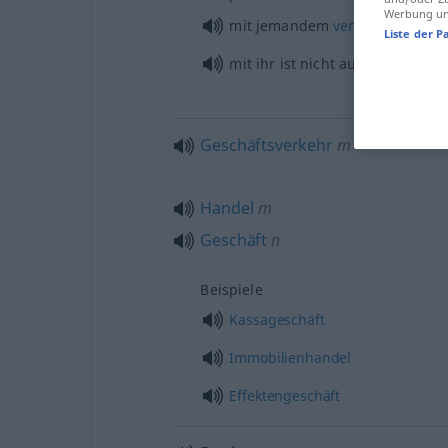
Werbung und
od
mit jemandem
verkehren
zu
Liste der P
mit ihr ist nicht auszukommen
Geschäftsverkehr
m
Handel
m
Geschäft
n
Beispiele
Kassageschäft
Immobilienhandel
Effektengeschäft