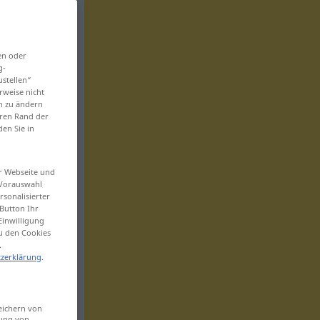
en oder
g-
ustellen“
rweise nicht
en zu ändern
eren Rand der
den Sie in
er Webseite und
 Vorauswahl
sonalisierter
Button Ihr
Einwilligung
zu den Cookies
.
zerklärung
.
eichern von
sung von