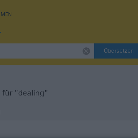
HMEN
Übersetzen
für "dealing"
g