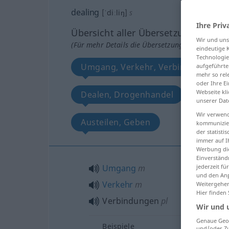
dealing
[ˈdiːliŋ]
s
Ihre Priv
Übersicht aller Übersetzungen
Wir und un
(Für mehr Details die Übersetzung anklicken/an
eindeutige 
Technologie
Umgang, Verkehr, Verbindungen
aufgeführte
mehr so rel
oder Ihre E
Webseite kli
Dealen, Drogenhandel
Verfah
unserer Dat
Wir verwend
Austeilen, Geben
kommunizier
der statist
immer auf I
Werbung die
Einverständ
Umgang
m
jederzeit f
und den Anp
Verkehr
m
Weitergehen
Hier finden
Verbindungen
pl
Wir und 
Genaue Geol
Beispiele
und/oder Zu