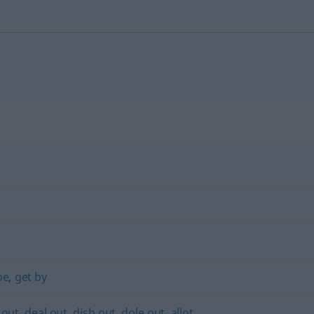
pe
,
get by
 out
,
deal out
,
dish out
,
dole out
,
allot