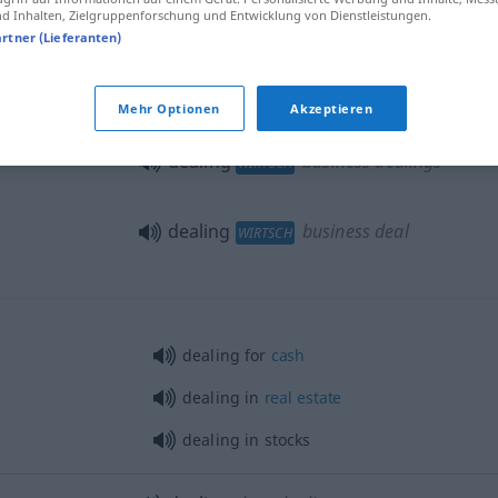
 Inhalten, Zielgruppenforschung und Entwicklung von Dienstleistungen.
<
>
tun
haben
to
have
dealings with
sb
MEIST
PL
artner (Lieferanten)
there is no dealing with her
<
>
MEIST
PL
Mehr Optionen
Akzeptieren
dealing
business dealings
WIRTSCH
dealing
business deal
WIRTSCH
dealing for
cash
dealing in
real
estate
dealing in stocks